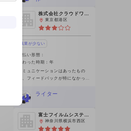
とわかりやすく答えてくださいまし
た。 働
株式会社クラウドワー
クス
東京都港区
残業が少ない
支払い形態：
関わった時期：年
コミュニケーションはあったもの
の、フィードバックが特になかった
ので完了して支払いもスムーズであ
った。途中理由もなく、切られたの
ライター
は良質なコンテンツの記事を出せな
かったのが自身が悔やまれます。手
数料が高く
富士フイルムシステム
ズ株式会社
神奈川県横浜市西区