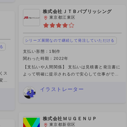
株式会社ＪＴＢパブリッシング
東京都江東区
シリーズ展開なので継続して発注していただける
る
支払い形態：1制作
関わった時期：2022年
【支払いや人間関係】 支払いは見積書と発注書に
くス
よって明確に提示されるので安心して仕事ができ
変だ
ました。 ただ、改訂版が出版される際など厳密に
直し
言えば「二次使用」となり一般的には二次使用料
イラストレーター
す必
として元の料金の2～
株式会社ＭＵＧＥＮＵＰ
東京都新宿区
ーミ