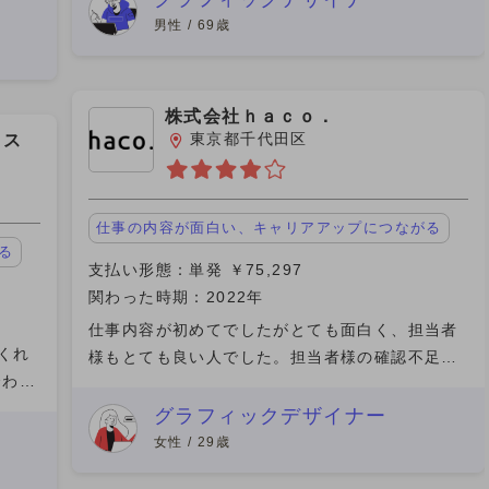
依頼
ない物を沢山いただきまし
男性 / 69歳
株式会社ｈａｃｏ．
東京都千代田区
クス
仕事の内容が面白い、キャリアアップにつながる
る
支払い形態：単発 ￥75,297
関わった時期：2022年
仕事内容が初めてでしたがとても面白く、担当者
くれ
様もとても良い人でした。担当者様の確認不足で
合わせ
遅れた分は気にしなくていいとのお言葉をいただ
境を
けてとてものびのびと作業ができました。また単
グラフィックデザイナー
中元や
価も高くとても助かりまし
女性 / 29歳