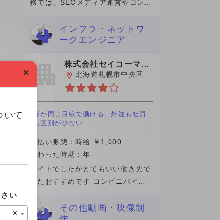
務では、SEOメディア運営やコンテ
ンツマーケティングに携わり、記事
企画から分析改善まで一貫して担当
インフラ・ネットワ
ークエンジニア
しました。特に、検索ニーズを踏ま
えたキーワード設計や、ユ
株式会社セイコーマー
×
ト
北海道札幌市中央区
ついて
皆が同じ目線で働ける、外注も社員
も区別が少ない
支払い形態：時給 ￥1,000
関わった時期：年
バイトでしたがとてもいい働き先で
したおすすめです コンビニバイト
として雇われましたが場所によるか
ださい
もしれませんが、パートさんのお人
その他動画・映像制
×
作
柄もよく業務内容の質問にもきちん