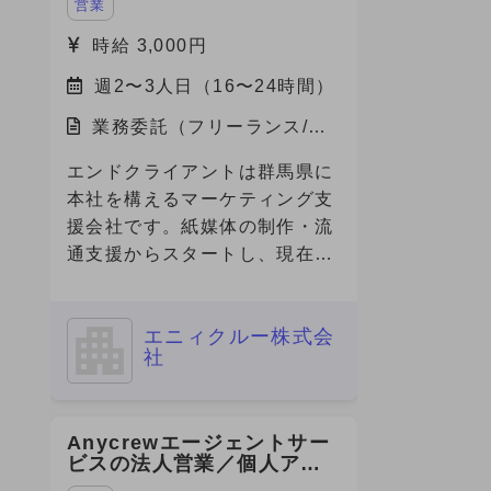
営業
時給 3,000円
週2〜3人日（16〜24時間）
業務委託（フリーランス/副
業）/福岡県
エンドクライアントは群馬県に
本社を構えるマーケティング支
援会社です。紙媒体の制作・流
通支援からスタートし、現在は
グループ内にデジタル専門会社
やクリエイティブ会社を有し、
エニィクルー株式会
フルファネルでのマーケティン
社
グ支援を展開しています。 今
回、その企業の福岡営業所に
て、デジタルマーケティング領
Anycrewエージェントサー
域の営業・提案・実行体制を確
ビスの法人営業／個人アド
立すべく、立ち上げメンバーと
バイザー（RA・CA）