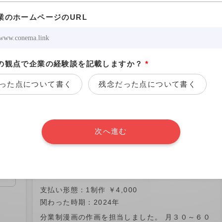
35.7%
業のホームページのURL
50%
0%
3.6%
の観点で企業の経験談を記載しますか？
*
高単価の投稿を見る
った点について書く
残念だった点について書く
株式
株式会社ソラジマ
東京都港区
次へ進む
決
必要に応じて休みが取れる
支払い形態：1制作 ￥4,000
関わった時期：2024年
分業制漫画の作画を担当しました。 月３０～６０