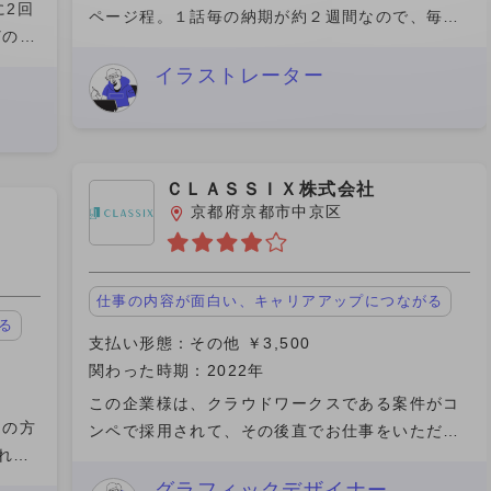
に2回
ページ程。１話毎の納期が約２週間なので、毎日
どの方
下書き含め線画を３ページ程度やれば納期には間
でこ
に合う計算です。計画的にやれば掛け持ちで他の
イラストレーター
ント
案件を持つこともできる
ＣＬＡＳＳＩＸ株式会社
京都府京都市中京区
仕事の内容が面白い、キャリアアップにつながる
る
支払い形態：その他 ￥3,500
関わった時期：2022年
この企業様は、クラウドワークスである案件がコ
当の方
ンペで採用されて、その後直でお仕事をいただき
れを
ました、内容は大変難しく、建物も建築基準やら
そこ
建蔽率・みなし道路など専門家ではないとえがけ
グラフィックデザイナー