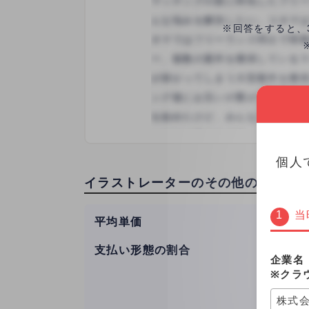
気持ちよくお仕事させていただ
※回答をすると、
個人
イラストレーターのその他の投稿
当
平均単価
80,55
支払い形態の割合
時給
企業名
月単価
※クラ
文字単
株式