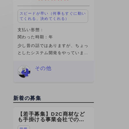
スピードが早い（何事もすぐに動い
てくれる、決めてくれる）
支払い形態：
関わった時期：年
少し昔の話ではありますが、ちょっ
としたシステム開発をやっていまし
た。社内向けの業務システムをいじ
ったり、改修したり、動かなければ
その他
直すというような、わりと実務寄り
の業務内容でした。ガチガチの研究
というよ
新着の募集
【若手募集】D2C商材など
も手掛ける事業会社での
SEOコンサルの法人営業を