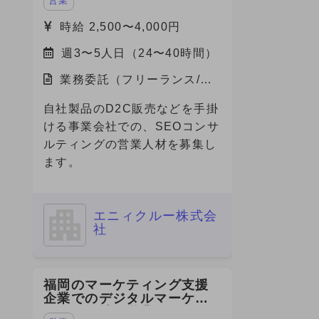
営業
募集
時給 2,500〜4,000円
週3〜5人日（24〜40時間）
業務委託（フリーランス/副
業）/東京都
自社製品のD2C販売などを手掛
ける事業会社での、SEOコンサ
ルティングの営業人材を募集し
ます。
エニィクルー株式会
社
福岡のマーケティング支援
企業でのデジタルマーケテ
ィング領域の営業・PM