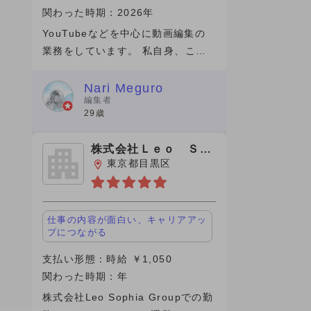
関わった時期：2026年
YouTubeなどを中心に動画編集の
業務をしています。 私自身、この1
年間(仕事の期間）は成長を感じら
れた期間で素直に嬉しいです。 そ
Nari Meguro
編集者
のきっかけをくれたのがビデオチュ
29歳
ーブさんでした。実は、最初にネッ
ト
株式会社Ｌｅｏ Ｓｏ
ｐｈｉａ
東京都目黒区
仕事の内容が面白い、キャリアアッ
プにつながる
支払い形態：時給 ￥1,050
関わった時期：年
株式会社Leo Sophia Groupでの勤