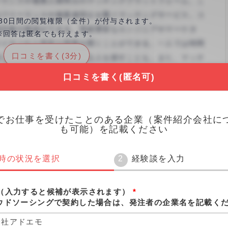
くことができました。
30日間の閲覧権限（全件）が付与されます。
※回答は匿名でも行えます。
口コミを書く(3分)
口コミを書く(匿名可)
でお仕事を受けたことのある企業（案件紹介会社に
も可能）を記載ください
時の状況を選択
経験談を入力
8 円
0%
（入力すると候補が表示されます）
*
ウドソーシングで契約した場合は、発注者の企業名を記載く
0%
価
0%
会社アドエモ