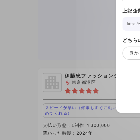
単発
上記企
1制作
1記事
その他
どちら
良か
伊藤忠ファッションシステム
会社
東京都港区
スピードが早い（何事もすぐに動いてくれる、
めてくれる）
支払い形態：1制作 ￥300,000
関わった時期：2024年