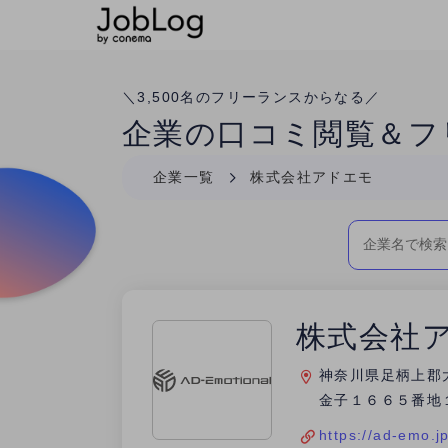
Conema
＼
3,500
名のフリーランスからなる／
企業の口コミ閲覧＆フ
企業一覧
株式会社アドエモ
株式会社
神奈川県足柄上郡
金子１６６５番地
https://ad-emo.jp