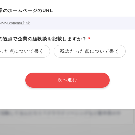
業のホームページのURL
/02
の観点で企業の経験談を記載しますか？
*
った点について書く
残念だった点について書く
30日間の閲覧権限（全件）が付与されます。
次へ進む
※回答は匿名でも行えます。
口コミを書く(3分)