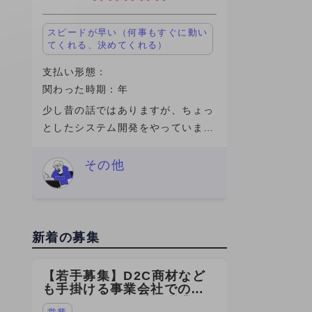
スピードが早い（何事もすぐに動い
てくれる、決めてくれる）
支払い形態：
関わった時期：年
少し昔の話ではありますが、ちょっ
としたシステム開発をやっていまし
た。社内向けの業務システムをいじ
ったり、改修したり、動かなければ
その他
直すというような、わりと実務寄り
の業務内容でした。ガチガチの研究
というよ
新着の募集
【若手募集】D2C商材など
も手掛ける事業会社での
SEOコンサルの法人営業を