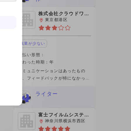
とわかりやすく答えてくださいまし
た。 働
株式会社クラウドワー
クス
東京都港区
残業が少ない
支払い形態：
関わった時期：年
コミュニケーションはあったもの
の、フィードバックが特になかった
ので完了して支払いもスムーズであ
った。途中理由もなく、切られたの
ライター
は良質なコンテンツの記事を出せな
かったのが自身が悔やまれます。手
数料が高く
富士フイルムシステム
ズ株式会社
神奈川県横浜市西区