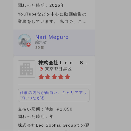
関わった時期：2026年
YouTubeなどを中心に動画編集の
業務をしています。 私自身、この1
年間(仕事の期間）は成長を感じら
れた期間で素直に嬉しいです。 そ
Nari Meguro
編集者
のきっかけをくれたのがビデオチュ
29歳
ーブさんでした。実は、最初にネッ
ト
株式会社Ｌｅｏ Ｓｏ
ｐｈｉａ
東京都目黒区
仕事の内容が面白い、キャリアアッ
プにつながる
支払い形態：時給 ￥1,050
関わった時期：年
株式会社Leo Sophia Groupでの勤