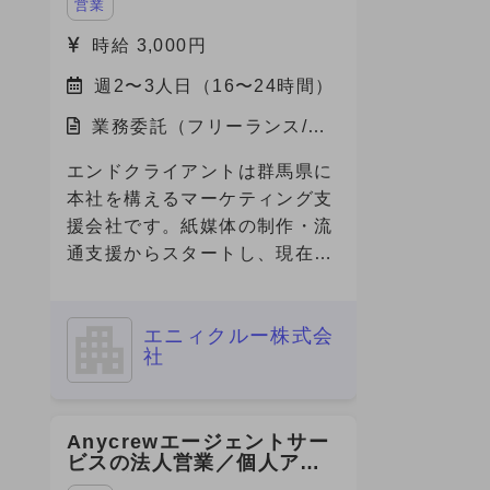
営業
時給 3,000円
週2〜3人日（16〜24時間）
業務委託（フリーランス/副
業）/福岡県
エンドクライアントは群馬県に
本社を構えるマーケティング支
援会社です。紙媒体の制作・流
通支援からスタートし、現在は
グループ内にデジタル専門会社
やクリエイティブ会社を有し、
エニィクルー株式会
フルファネルでのマーケティン
社
グ支援を展開しています。 今
回、その企業の福岡営業所に
て、デジタルマーケティング領
Anycrewエージェントサー
域の営業・提案・実行体制を確
ビスの法人営業／個人アド
立すべく、立ち上げメンバーと
バイザー（RA・CA）