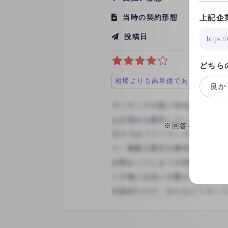
当時の契約形態
請負契約
上記企
投稿日
2025/07
どちら
相場よりも高単価であった
良か
※回答をすると、