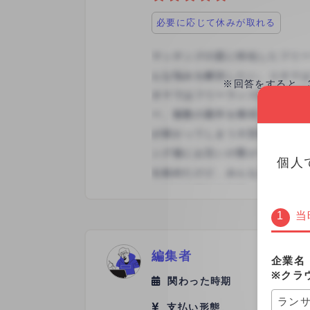
必要に応じて休みが取れる
※回答をすると、
個人
当
編集者
企業名
※クラ
関わった時期
2021年
ラン
支払い形態
文字単価 