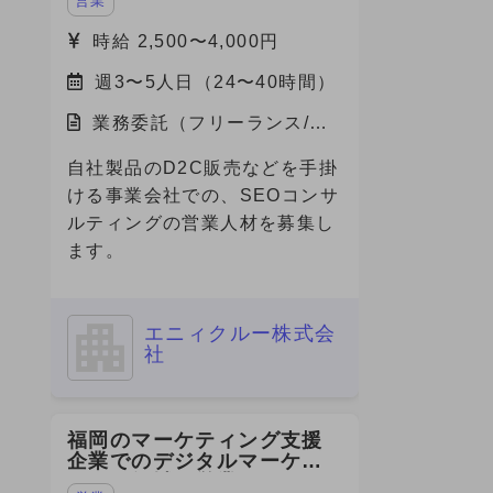
営業
募集
時給 2,500〜4,000円
週3〜5人日（24〜40時間）
業務委託（フリーランス/副
業）/東京都
自社製品のD2C販売などを手掛
ける事業会社での、SEOコンサ
ルティングの営業人材を募集し
ます。
エニィクルー株式会
社
福岡のマーケティング支援
企業でのデジタルマーケテ
ィング領域の営業・PM