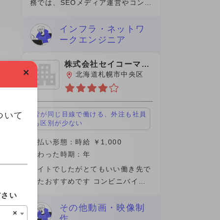
務では、SEOメディア運営やコンテ
ンツマーケティングに携わり、記事
企画から分析改善まで一貫して担当
インフラ・ネットワ
ークエンジニア
しました。特に、検索ニーズを踏ま
えたキーワード設計や、ユ
株式会社セイコーマー
×
ト
北海道札幌市中央区
ついて
皆が同じ目線で働ける、外注も社員
も区別が少ない
支払い形態：時給 ￥1,000
関わった時期：年
バイトでしたがとてもいい働き先で
したおすすめです コンビニバイト
として雇われましたが場所によるか
ださい
もしれませんが、パートさんのお人
その他動画・映像制
×
作
柄もよく業務内容の質問にもきちん