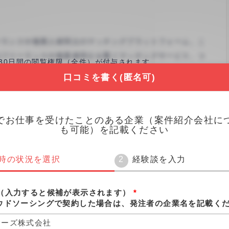
30日間の閲覧権限（全件）が付与されます。
※回答は匿名でも行えます。
口コミを書く(匿名可)
口コミを書く(3分)
でお仕事を受けたことのある企業（案件紹介会社に
も可能）を記載ください
時の状況を選択
経験談を入力
（入力すると候補が表示されます）
*
ウドソーシングで契約した場合は、発注者の企業名を記載く
サーズ株式会社
￥2
職種平均¥1より高め