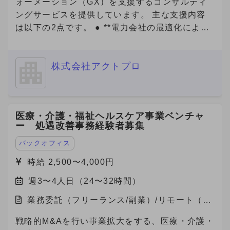
考にさせていただいておりますので、大学・学
ォーメーション（GX）を支援するコンサルティ
多数在籍しており、挑戦をしたい方へのチャンス
部・専攻内容も記載してご応募をお願いいたしま
ングサービスを提供しています。 主な支援内容
の機会がたくさんあります。 社内ナレッジも豊
す。 「副業からの転職」について： 数ヶ月〜半
は以下の2点です。 ● **電力会社の最適化による
富な環境です、営業スキル・キャリアを磨きたい
年程度の副業期間を経て、双方のマッチ度を見極
電気代削減** 企業の電力使用状況を分析し、最適
方はぜひ、一度エントリーください。 【ジョイ
めつつ半年〜1年程度を目安に、転職をご検討い
なプラン・電力会社の選定をサポート。即効性の
ン後の動き方】 ・研修期間あり（最大15時間）
ただける方から優先的に採用させていただく案件
株式会社アクトプロ
あるコスト削減を実現します。 ● **Jクレジット
└マニュアル読み込み（自学）、ロープレ実
です。 --------------------- ① 今のところ転職の可
創出支援** 省エネ・再エネの導入や改善活動を可
施、商談同席 ※研修期間中も報酬は発生します。
能性「無し」 ② 内容・条件により転職の可能性
視化し、Jクレジットとして認証・販売できるよ
（条件の変更なし） ※研修期間終了後、継続する
「ややあり」（1年以上先） ③ 内容・条件により
う全面的にサポート。新たな収益源の確保や、
場合は1ヶ月ごとの自動更新制となります。 ※研
医療・介護・福祉ヘルスケア事業ベンチャ
転職の可能性「あり」（半年から1年以内程度）
ESG評価・脱炭素経営の推進に貢献します。 近
ー 処遇改善事務経験者募集
修期間の実績により契約終了の可能性あります。
④ 転職を「積極的に検討中」（半年以内） -------
年、GXは「企業の競争力」を左右する重要テー
-------------- ※これらの記載がない場合、
マとなっており、コスト削減と環境価値の創出を
バックオフィス
Anycrewよりクライアントへの最適なご提案を実
両立できる点が大きな魅力です。 今回、当社は
時給 2,500〜4,000円
施する観点から、大変恐縮ですがご返信できない
これらのサービスにご関心をお持ちの企業様をご
ことがありますので、ご協力をお願いいたしま
週3〜4人日（24〜32時間）
紹介いただけるパートナーを募集しています。
す。
業務委託（フリーランス/副業）/リモート（在
宅）
戦略的M&Aを行い事業拡大をする、医療・介護・