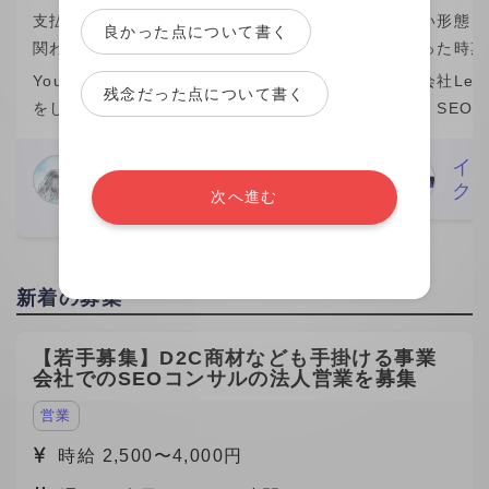
支払い形態：1制作 ￥10,000
支払い形態：時
良かった点について書く
関わった時期：2026年
関わった時期
YouTubeなどを中心に動画編集の業務
株式会社Leo 
残念だった点について書く
をしています。 私自身、この1年間(仕
では、SEO
事の期間）は成長を感じられた期間で
マーケティン
素直に嬉しいです。 そのきっかけをく
ら分析改善ま
Nari Meguro
イ
編集者
ク
れたのがビデオチューブさんでした。
た。特に、検
次へ進む
29歳
実は、最初にネット
ワード設計や
新着の募集
【若手募集】D2C商材なども手掛ける事業
会社でのSEOコンサルの法人営業を募集
営業
時給 2,500〜4,000円