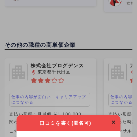
仕事はは進み
女性
く、コミュニケーションも取りや
われた 仕事
その他の職種の高単価企業
株式会社プログデンス
ア
グ
東京都千代田区
仕事の内容が面白い、キャリアアップ
仕事の内容が
につながる
につながる
支払い形態：月単価 ￥1,100,000
支払い形態：月
×
関わった時期：2023年
関わった時期：
口コミを書く(匿名可)
こちらの企業が他社から請け負ってい
ITコンサル