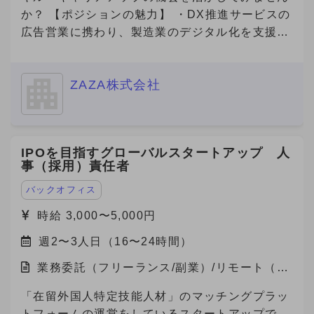
か？ 【ポジションの魅力】 ・DX推進サービスの
広告営業に携わり、製造業のデジタル化を支援す
る社会貢献性の高い仕事です！ ・若手社員が中
心に活躍している職場で、新しいチャレンジを歓
ZAZA株式会社
迎するフラットな文化があります！ ・成果が報
酬に直結する明確な評価制度があり、高いモチベ
ーションで働けます！ ・完全リモート勤務で、
自分のライフスタイルに合った働き方が可能で
IPOを目指すグローバルスタートアップ 人
す！ 【自社の説明】 わたしたちZAZA株式会社
事（採用）責任者
は、「未来を実装する。」をミッションに、 製
造業と旅行プラットフォームの領域で革新を起こ
バックオフィス
すスタートアップ企業です。 主力事業である
時給 3,000〜5,000円
「Metoree（メトリー）」は、産業用製品に特化
週2〜3人日（16〜24時間）
した比較・検索プラットフォームで、 製造業界
のエンジニアや研究者が、最適な製品を選び、効
業務委託（フリーランス/副業）/リモート（在
率的に比較検討できる仕組みを提供しています。
宅）
★「産業用製品がすぐにみつかる」というキャッ
「在留外国人特定技能人材」のマッチングプラッ
チフレーズとともに、製品選定に悩む方々に対し
トフォームの運営をしているスタートアップで、