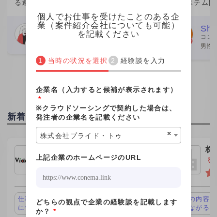
る運用保守案件の業務を行なっていま
のシステム開
した。 こちらの企業の社員さん数名か
きました。働
個人でお仕事を受けたことのある企
業（案件紹介会社についても可能）
らなるチームの一員という形で、みな
が一番の魅力
Webデザイナー
Shi
を記載ください
コン
さん親切でした。 こちらの社員さんと
ムエンジニア
女性
男性 
個人的な繋がりがあり、その
が、この案件
当時の状況を選択
経験談を入力
企業名（入力すると候補が表示されます）
*
※クラウドソーシングで契約した場合は、
新着投稿
発注者の企業名を記載ください
×
株式会社プライド・トゥ
株式会社ビデオチューブ
株
上記企業のホームページのURL
ｈ
東京都新宿区
仕事の内容が面白い、キャリアアップ
仕事の内容が
どちらの観点で企業の経験談を記載します
につながる
につながる
か？
*