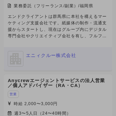
業務委託（フリーランス/副業）/福岡県
エンドクライアントは群馬県に本社を構えるマー
ケティング支援会社です。紙媒体の制作・流通支
援からスタートし、現在はグループ内にデジタル
専門会社やクリエイティブ会社を有し、フルファ
ネルでのマーケティング支援を展開しています。
今回、その企業の福岡営業所にて、デジタルマー
エニィクルー株式会社
ケティング領域の営業・提案・実行体制を確立す
べく、立ち上げメンバーとしてデジタル領域をリ
ードできる人材を急募中です。 福岡支社におけ
るデジタルマーケティング事業の立ち上げを一任
Anycrewエージェントサービスの法人営業
されるポジションで、案件提案〜納品ディレクシ
／個人アドバイザー（RA・CA）
ョンまで幅広く関与でき、事業責任者に近い裁量
を持つことができる案件です。
営業
時給 2,000〜3,000円
週3〜5人日（24〜40時間）