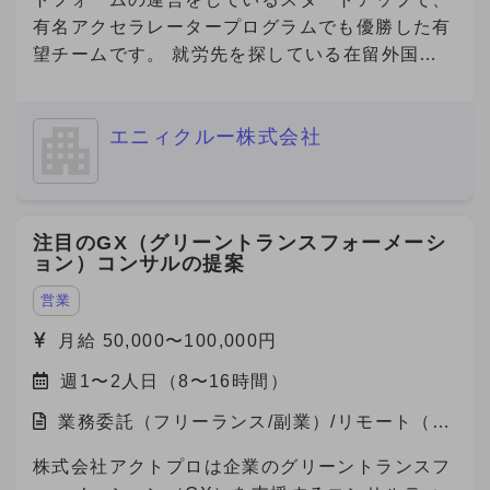
て「まずはメトリーで検索する」という認知拡大
有名アクセラレータープログラムでも優勝した有
のためにCM放映中です。
望チームです。 就労先を探している在留外国人
https://youtu.be/U67qstXkmfY?feature=shared
を抱える「海外の人材会社」と、外国人を雇用し
★国内最大級の産業用製品検索サービス
たい企業を繋ぐプラットフォームを開発してお
『Metoree』 https://metoree.com/ ★導入事例は
エニィクルー株式会社
り、現在数万人の外国人労働者が登録しており、
こちらから！ https://metoree.com/guides/ 【募
参画企業数も急増しています。 また、在留外国
集の背景】 製造業界でもデジタルシフトが加速
人300万人全員が利用対象になる、toC向けのビ
し、製品の比較・検討プロセスはオンラインが主
ザ申請サービスもリリース予定です。 事業の更
注目のGX（グリーントランスフォーメーシ
流になりつつあります。 この変化を捉え、
なる拡大や将来的なIPOを見据え、将来的な経営
ョン）コンサルの提案
「Metoree」への掲載を通じたリード獲得を支援
チームへの参画を視野に入れながら、急成長スタ
する需要が急拡大しています。 より多くの製造
ートアップにおいて、中途人材採用を戦略の立案
営業
業メーカー・販売代理店にMetoreeの価値を届け
から実施までリードいただける方を募集いたしま
月給 50,000〜100,000円
るため、 セールス組織の拡大・強化のため増員
す。 ■ご応募（興味あり）にあたり■ 【必須1】
を検討しています。 【セールスチームの特徴】
週1〜2人日（8〜16時間）
プロフィール（社歴、業務ご経験）詳細をご記載
社内での情報共有や称賛し合う文化で、プロ意識
ください。 【必須2】下記、「副業からの転職」
業務委託（フリーランス/副業）/リモート（在
の高いメンバーが刺激しあい切磋琢磨していま
について、該当する番号をお知らせください。
宅）
す。 また、メンバー（マネジメント未経験）か
【必須3】バックグラウンドについても選考の参
株式会社アクトプロは企業のグリーントランスフ
らリーダー・マネージャーに昇格したメンバーも