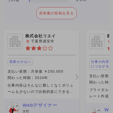
高単価の投稿を見る
株式会社リエイ
株
千葉県浦安市
残業が少ない
仕事の内容が
につながる
支払い形態：月単価 ￥250,000
支払い形態：1
関わった時期：2024年
関わった時期：
仕事内容はそんなに難しくなくボリュ
ブライダルデ
ームも少ないので比較的楽にできるの
レート作成 
はいい、逆にいうとやりがいがあまり
ン制作し、気
持てない。ヒマにしてる時間がとって
Webデザイナー
い取ってもら
W
もヒマ。 一緒に働く人はいい人が多
女性