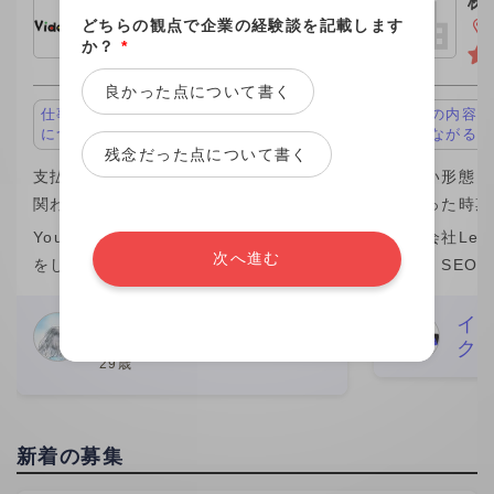
株式会社ビデオチューブ
株
ｈ
東京都新宿区
どちらの観点で企業の経験談を記載します
か？
*
良かった点について書く
仕事の内容が面白い、キャリアアップ
仕事の内容が
につながる
につながる
残念だった点について書く
支払い形態：1制作 ￥10,000
支払い形態：時
関わった時期：2026年
関わった時期
YouTubeなどを中心に動画編集の業務
株式会社Leo 
次へ進む
をしています。 私自身、この1年間(仕
では、SEO
事の期間）は成長を感じられた期間で
マーケティン
素直に嬉しいです。 そのきっかけをく
ら分析改善ま
Nari Meguro
イ
編集者
ク
れたのがビデオチューブさんでした。
た。特に、検
29歳
実は、最初にネット
ワード設計や
新着の募集