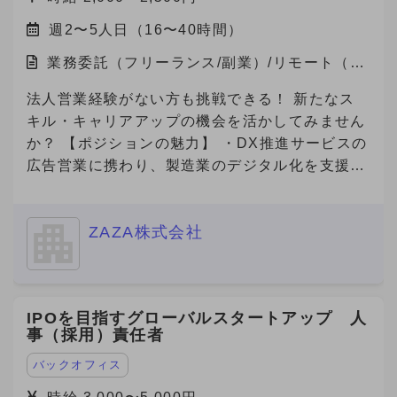
週2〜5人日（16〜40時間）
業務委託（フリーランス/副業）/リモート（在
宅）
法人営業経験がない方も挑戦できる！ 新たなス
キル・キャリアアップの機会を活かしてみません
か？ 【ポジションの魅力】 ・DX推進サービスの
広告営業に携わり、製造業のデジタル化を支援す
る社会貢献性の高い仕事です！ ・若手社員が中
心に活躍している職場で、新しいチャレンジを歓
ZAZA株式会社
迎するフラットな文化があります！ ・成果が報
酬に直結する明確な評価制度があり、高いモチベ
ーションで働けます！ ・完全リモート勤務で、
自分のライフスタイルに合った働き方が可能で
IPOを目指すグローバルスタートアップ 人
す！ 【自社の説明】 わたしたちZAZA株式会社
事（採用）責任者
は、「未来を実装する。」をミッションに、 製
造業と旅行プラットフォームの領域で革新を起こ
バックオフィス
すスタートアップ企業です。 主力事業である