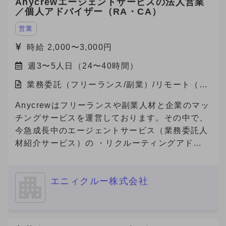
Anycrewエージェントサービスの法人営業
されるポジションで、案件提案〜納品ディレクシ
／個人アドバイザー（RA・CA）
ョンまで幅広く関与でき、事業責任者に近い裁量
を持つことができる案件です。
営業
時給 2,000〜3,000円
週3〜5人日（24〜40時間）
業務委託（フリーランス/副業）/リモート（在
宅）
Anycrewはフリーランスや副業人材と企業のマッ
チングサービスを運営しております。その中で、
今急成長中のエージェントサービス（業務委託人
材紹介サービス）の ・リクルーティングアドバ
イザー（法人営業） ・キャリアアドバイザー
（個人サポート） の業務を担っていただける方
エニィクルー株式会社
を募集しております。