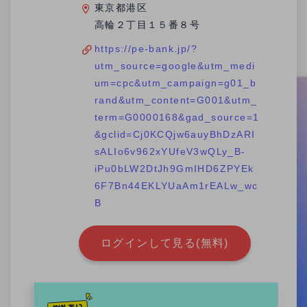
東京都港区
高輪２丁目１５番８号
https://pe-bank.jp/?
utm_source=google&utm_medi
um=cpc&utm_campaign=g01_b
rand&utm_content=G001&utm_
term=G0000168&gad_source=1
&gclid=Cj0KCQjw6auyBhDzARI
sALIo6v962xYUfeV3wQLy_B-
iPu0bLW2DtJh9GmIHD6ZPYEk
6F7Bn44EKLYUaAm1rEALw_wc
B
ログインして見る(無料)