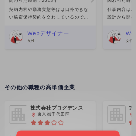
関わった時期：2013年
関わった時期：
契約内容や勤務実態等はは口外できな
仕事内容はバ
い秘密保持契約を交わしているので口
設計から開発
外することができません。申し訳あり
毎回の現場の
ません。 働く人たちもインターンや契
りです 契約
Webデザイナー
W
約・正社員等大勢いましたがお互いの
エリアなどの
女性
女性
業務内容などもわからず、接触
てくれる、 
その他の職種の高単価企業
株式会社プログデンス
ア
グ
東京都千代田区