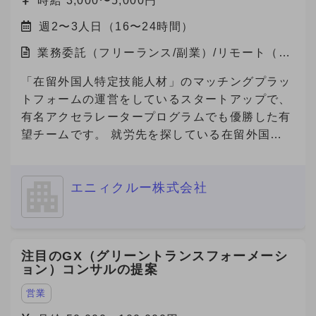
時給 3,000〜5,000円
「Metoree（メトリー）」は、産業用製品に特化
週2〜3人日（16〜24時間）
した比較・検索プラットフォームで、 製造業界
のエンジニアや研究者が、最適な製品を選び、効
業務委託（フリーランス/副業）/リモート（在
率的に比較検討できる仕組みを提供しています。
宅）
★「産業用製品がすぐにみつかる」というキャッ
「在留外国人特定技能人材」のマッチングプラッ
チフレーズとともに、製品選定に悩む方々に対し
トフォームの運営をしているスタートアップで、
て「まずはメトリーで検索する」という認知拡大
有名アクセラレータープログラムでも優勝した有
のためにCM放映中です。
望チームです。 就労先を探している在留外国人
https://youtu.be/U67qstXkmfY?feature=shared
を抱える「海外の人材会社」と、外国人を雇用し
★国内最大級の産業用製品検索サービス
たい企業を繋ぐプラットフォームを開発してお
『Metoree』 https://metoree.com/ ★導入事例は
エニィクルー株式会社
り、現在数万人の外国人労働者が登録しており、
こちらから！ https://metoree.com/guides/ 【募
参画企業数も急増しています。 また、在留外国
集の背景】 製造業界でもデジタルシフトが加速
人300万人全員が利用対象になる、toC向けのビ
し、製品の比較・検討プロセスはオンラインが主
ザ申請サービスもリリース予定です。 事業の更
注目のGX（グリーントランスフォーメーシ
流になりつつあります。 この変化を捉え、
なる拡大や将来的なIPOを見据え、将来的な経営
ョン）コンサルの提案
「Metoree」への掲載を通じたリード獲得を支援
チームへの参画を視野に入れながら、急成長スタ
する需要が急拡大しています。 より多くの製造
ートアップにおいて、中途人材採用を戦略の立案
営業
業メーカー・販売代理店にMetoreeの価値を届け
から実施までリードいただける方を募集いたしま