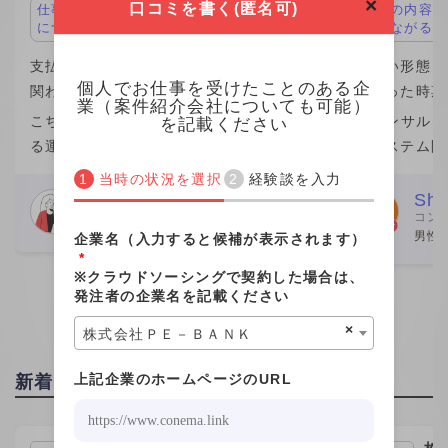
×
口コミを書く(匿名可)
仕事の内容が面白い、キャリアアップ
仕事の内容が
につながる
につながる
支払い形態：月単価 ￥1,100,000
支払い形態：月
個人でお仕事を受けたことのある企
関わった時期：2023年
関わった時期：
業（案件紹介会社についても可能）
こちらの企業が他社から請け負ってい
ITコンサル
を記載ください
る運用保守案件の業務を行なっていま
のシステム開
した。 こちらの企業の社員さん数名か
きました。働
当時の状況を選択
経験談を入力
らなるチームの一員という形で、みな
が一番の魅力
Webデザイナー
Shi
コン
さん親切でした。 こちらの社員さんと
ムエンジニア
女性
男性 
企業名（入力すると候補が表示されます）
個人的な繋がりがあり、その
が、この案件
*
※クラウドソーシングで契約した場合は、
発注者の企業名を記載ください
×
株式会社ＰＥ－ＢＡＮＫ
上記企業のホームページのURL
新着投稿