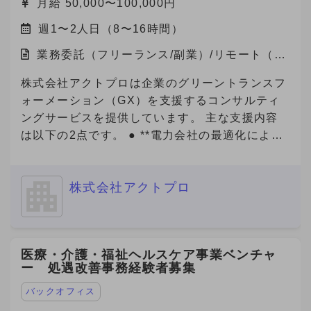
月給 50,000〜100,000円
るため、 セールス組織の拡大・強化のため増員
す。 ■ご応募（興味あり）にあたり■ 【必須1】
を検討しています。 【セールスチームの特徴】
週1〜2人日（8〜16時間）
プロフィール（社歴、業務ご経験）詳細をご記載
社内での情報共有や称賛し合う文化で、プロ意識
ください。 【必須2】下記、「副業からの転職」
業務委託（フリーランス/副業）/リモート（在
の高いメンバーが刺激しあい切磋琢磨していま
について、該当する番号をお知らせください。
宅）
す。 また、メンバー（マネジメント未経験）か
【必須3】バックグラウンドについても選考の参
株式会社アクトプロは企業のグリーントランスフ
らリーダー・マネージャーに昇格したメンバーも
考にさせていただいておりますので、大学・学
ォーメーション（GX）を支援するコンサルティ
多数在籍しており、挑戦をしたい方へのチャンス
部・専攻内容も記載してご応募をお願いいたしま
ングサービスを提供しています。 主な支援内容
の機会がたくさんあります。 社内ナレッジも豊
す。 「副業からの転職」について： 数ヶ月〜半
は以下の2点です。 ● **電力会社の最適化による
富な環境です、営業スキル・キャリアを磨きたい
年程度の副業期間を経て、双方のマッチ度を見極
電気代削減** 企業の電力使用状況を分析し、最適
方はぜひ、一度エントリーください。 【ジョイ
めつつ半年〜1年程度を目安に、転職をご検討い
なプラン・電力会社の選定をサポート。即効性の
ン後の動き方】 ・研修期間あり（最大15時間）
ただける方から優先的に採用させていただく案件
株式会社アクトプロ
あるコスト削減を実現します。 ● **Jクレジット
└マニュアル読み込み（自学）、ロープレ実
です。 --------------------- ① 今のところ転職の可
創出支援** 省エネ・再エネの導入や改善活動を可
施、商談同席 ※研修期間中も報酬は発生します。
能性「無し」 ② 内容・条件により転職の可能性
視化し、Jクレジットとして認証・販売できるよ
（条件の変更なし） ※研修期間終了後、継続する
「ややあり」（1年以上先） ③ 内容・条件により
う全面的にサポート。新たな収益源の確保や、
場合は1ヶ月ごとの自動更新制となります。 ※研
医療・介護・福祉ヘルスケア事業ベンチャ
転職の可能性「あり」（半年から1年以内程度）
ESG評価・脱炭素経営の推進に貢献します。 近
ー 処遇改善事務経験者募集
修期間の実績により契約終了の可能性あります。
④ 転職を「積極的に検討中」（半年以内） -------
年、GXは「企業の競争力」を左右する重要テー
-------------- ※これらの記載がない場合、
マとなっており、コスト削減と環境価値の創出を
バックオフィス
Anycrewよりクライアントへの最適なご提案を実
両立できる点が大きな魅力です。 今回、当社は