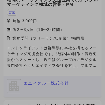
福岡のマーケティング支援企業でのデジタル
マーケティング領域の営業・PM
営業
時給 3,000円
週2〜3人日（16〜24時間）
業務委託（フリーランス/副業）/福岡県
エンドクライアントは群馬県に本社を構えるマー
ケティング支援会社です。紙媒体の制作・流通支
援からスタートし、現在はグループ内にデジタル
専門会社やクリエイティブ会社を有し、フルファ
ネルでのマーケティング支援を展開しています。
今回、その企業の福岡営業所にて、デジタルマー
エニィクルー株式会社
ケティング領域の営業・提案・実行体制を確立す
べく、立ち上げメンバーとしてデジタル領域をリ
ードできる人材を急募中です。 福岡支社におけ
るデジタルマーケティング事業の立ち上げを一任