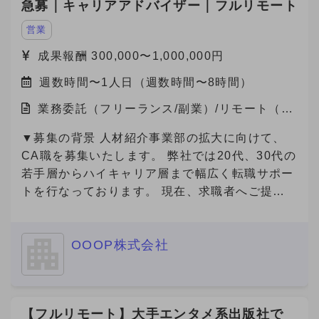
急募｜キャリアアドバイザー｜フルリモート
営業
成果報酬 300,000〜1,000,000円
週数時間〜1人日（週数時間〜8時間）
業務委託（フリーランス/副業）/リモート（在
宅）
▼募集の背景 人材紹介事業部の拡大に向けて、
CA職を募集いたします。 弊社では20代、30代の
若手層からハイキャリア層まで幅広く転職サポー
トを行なっております。 現在、求職者へご提案
可能な求人数は65000件以上(DB求人含む)ござい
ます。
OOOP株式会社
【フルリモート】大手エンタメ系出版社で