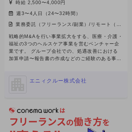
時給 2,500〜4,000円
施する観点から、大変恐縮ですがご返信できない
これらのサービスにご関心をお持ちの企業様をご
ことがありますので、ご協力をお願いいたしま
週3〜4人日（24〜32時間）
紹介いただけるパートナーを募集しています。
す。
業務委託（フリーランス/副業）/リモート（在
宅）
戦略的M&Aを行い事業拡大をする、医療・介護・
福祉の3つのヘルスケア事業を営むベンチャー企
業です。 グループ会社での、処遇改善における
加算申請〜報告書の作成などのご経験のある事務
経験者の方を募集いたします。
============================ ■ご応募に
エニィクルー株式会社
あたり■（必須） 必須要件について、具体的なご
経験を補足コメントでご提示ください。 ※補足コ
メントが無い場合やプロフィール詳細が不明な場
合を含め、全ての方にご返信ができない場合があ
ります。