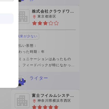
とわかりやすく答えてくださいまし
た。 働
株式会社クラウドワー
クス
東京都港区
残業が少ない
支払い形態：
関わった時期：年
コミュニケーションはあったもの
の、フィードバックが特になかった
ので完了して支払いもスムーズであ
った。途中理由もなく、切られたの
ライター
は良質なコンテンツの記事を出せな
かったのが自身が悔やまれます。手
数料が高く
富士フイルムシステム
ズ株式会社
神奈川県横浜市西区