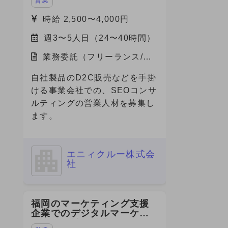
営業
募集
時給 2,500〜4,000円
週3〜5人日（24〜40時間）
業務委託（フリーランス/副
業）/東京都
自社製品のD2C販売などを手掛
ける事業会社での、SEOコンサ
ルティングの営業人材を募集し
ます。
エニィクルー株式会
社
福岡のマーケティング支援
企業でのデジタルマーケテ
ィング領域の営業・PM