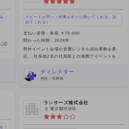
る
スピードが早い（何事もすぐに動いてくれる、決
めてくれる）
支払い形態：単発 ￥70,000
関わった時期：2024年
に応
野外イベント会場の音響レンタル演出業務を委
、会
託。 社長他2名の社員様との連携でイベントを制
せん。
作。 社員の方々はコミュニケーションも取りやす
一人
く仕事がしやすかった。 社長様との報酬に対する
ディレクター
細かい見積もりのお話
男性 / 長野県
ランサーズ株式会社
東京都渋谷区
る