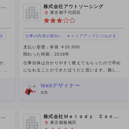
合研
株式会社アウトソーシング
東京都千代田区
る
仕事の内容が面白い、キャリアアップにつながる
支払い形態：単発 ￥10,000
関わった時期：2018年
が、
仕事自体は分かりやすく教えてもらったので早め
、話
になれることができたほうだと思います。難しい
し
仕事内容ではなかったと記憶してます。 一緒に働
獲得
く人とは遠からず近からずの関係で特に問題もな
Webデザイナー
かったと思います。 契
女性
ジャ
株式会社Ｍｅｌｏｄｙ Ｃｏｎｎ
ｅｃｔ
東京都板橋区