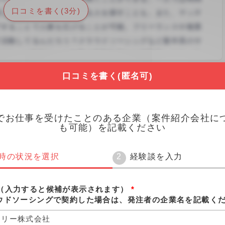
口コミを書く(3分)
口コミを書く(匿名可)
90 円
でお仕事を受けたことのある企業（案件紹介会社に
も可能）を記載ください
24.1%
20.4%
時の状況を選択
経験談を入力
価
0%
27.8%
（入力すると候補が表示されます）
*
ウドソーシングで契約した場合は、発注者の企業名を記載く
7.4%
0%
スリー株式会社