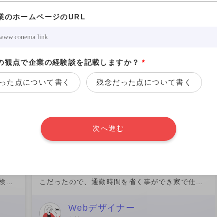
1.9%
業のホームページのURL
高単価の投稿を見る
の観点で企業の経験談を記載しますか？
*
株式会社クラウドワークス
った点について書く
残念だった点について書く
東京都港区
る
仕事の内容が面白い、キャリアアップにつながる
次へ進む
支払い形態：単発 ￥50,000
関わった時期：2021年
事
当日コロナ禍でリモートワークが普及してきたと
検討
こだったので、通勤時間を省く事ができ家で仕事
社の同
ができていたので、新しい働き方だなと感じまし
として
た。これからもっともっとリモートワークが普及
Webデザイナー