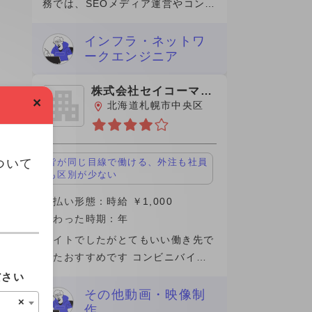
務では、SEOメディア運営やコンテ
ンツマーケティングに携わり、記事
企画から分析改善まで一貫して担当
インフラ・ネットワ
ークエンジニア
しました。特に、検索ニーズを踏ま
えたキーワード設計や、ユ
株式会社セイコーマー
×
ト
北海道札幌市中央区
ついて
皆が同じ目線で働ける、外注も社員
も区別が少ない
支払い形態：時給 ￥1,000
関わった時期：年
バイトでしたがとてもいい働き先で
したおすすめです コンビニバイト
として雇われましたが場所によるか
ださい
もしれませんが、パートさんのお人
その他動画・映像制
×
作
柄もよく業務内容の質問にもきちん