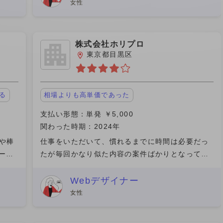
していけば満員電車に乗車
女性
株式会社ホリプロ
東京都目黒区
る
相場よりも高単価であった
支払い形態：単発 ￥5,000
関わった時期：2024年
線や棒
仕事をいただいて、慣れるまでに時間は必要だっ
ーザ
たが毎回かなり似た内容の案件ばかりとなってい
をデ
たので、やりやすかった。ただ、頻度はそれほど
安全
多くなく、これだけで生計を立てるというより
Webデザイナー
は、サブとして考えていく必
女性