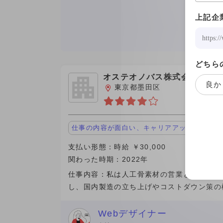
その他
上記企
どちら
オステオノバス株式会社
良か
東京都墨田区
仕事の内容が面白い、キャリアアップにつなが
支払い形態：時給 ￥30,000
関わった時期：2022年
仕事内容：私は人工骨素材の営業と販売に従
し、国内製造の立ち上げやコストダウン策の
に取り組んでいます。 働く人達：過去の会
僚や新しい仲間です。 契約や報酬：従業員
Webデザイナー