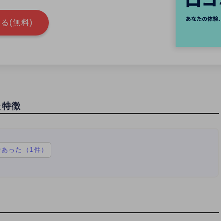
る(無料)
た特徴
あった（1件）