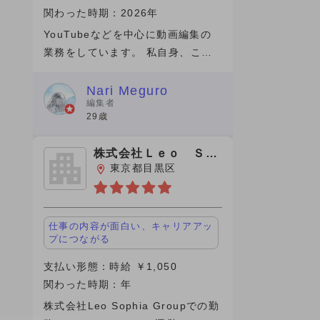
関わった時期：2026年
YouTubeなどを中心に動画編集の
業務をしています。 私自身、この1
年間(仕事の期間）は成長を感じら
れた期間で素直に嬉しいです。 そ
Nari Meguro
編集者
のきっかけをくれたのがビデオチュ
29歳
ーブさんでした。実は、最初にネッ
ト
株式会社Ｌｅｏ Ｓｏ
ｐｈｉａ
東京都目黒区
仕事の内容が面白い、キャリアアッ
プにつながる
支払い形態：時給 ￥1,050
関わった時期：年
株式会社Leo Sophia Groupでの勤