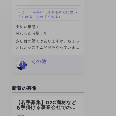
スピードが早い（何事もすぐに動い
てくれる、決めてくれる）
支払い形態：
関わった時期：年
少し昔の話ではありますが、ちょっ
としたシステム開発をやっていまし
た。社内向けの業務システムをいじ
ったり、改修したり、動かなければ
その他
直すというような、わりと実務寄り
の業務内容でした。ガチガチの研究
というよ
新着の募集
【若手募集】D2C商材など
も手掛ける事業会社での
SEOコンサルの法人営業を