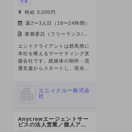
営業
時給 3,000円
週2〜3人日（16〜24時間）
業務委託（フリーランス/副
業）/福岡県
エンドクライアントは群馬県に
本社を構えるマーケティング支
援会社です。紙媒体の制作・流
通支援からスタートし、現在は
グループ内にデジタル専門会社
やクリエイティブ会社を有し、
エニィクルー株式会
フルファネルでのマーケティン
社
グ支援を展開しています。 今
回、その企業の福岡営業所に
て、デジタルマーケティング領
Anycrewエージェントサー
域の営業・提案・実行体制を確
ビスの法人営業／個人アド
立すべく、立ち上げメンバーと
バイザー（RA・CA）