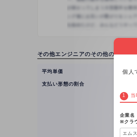
その他エンジニアのその他の投稿
平均単価
427,7
個人
支払い形態の割合
時給
月単価
当
文字単
単発
企業名
※クラ
1制作
1記事
エム