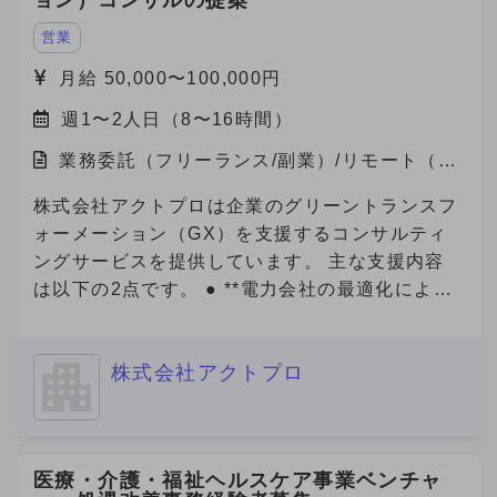
ョン）コンサルの提案
「Metoree」への掲載を通じたリード獲得を支援
チームへの参画を視野に入れながら、急成長スタ
する需要が急拡大しています。 より多くの製造
ートアップにおいて、中途人材採用を戦略の立案
営業
業メーカー・販売代理店にMetoreeの価値を届け
から実施までリードいただける方を募集いたしま
月給 50,000〜100,000円
るため、 セールス組織の拡大・強化のため増員
す。 ■ご応募（興味あり）にあたり■ 【必須1】
を検討しています。 【セールスチームの特徴】
週1〜2人日（8〜16時間）
プロフィール（社歴、業務ご経験）詳細をご記載
社内での情報共有や称賛し合う文化で、プロ意識
ください。 【必須2】下記、「副業からの転職」
業務委託（フリーランス/副業）/リモート（在
の高いメンバーが刺激しあい切磋琢磨していま
について、該当する番号をお知らせください。
宅）
す。 また、メンバー（マネジメント未経験）か
【必須3】バックグラウンドについても選考の参
株式会社アクトプロは企業のグリーントランスフ
らリーダー・マネージャーに昇格したメンバーも
考にさせていただいておりますので、大学・学
ォーメーション（GX）を支援するコンサルティ
多数在籍しており、挑戦をしたい方へのチャンス
部・専攻内容も記載してご応募をお願いいたしま
ングサービスを提供しています。 主な支援内容
の機会がたくさんあります。 社内ナレッジも豊
す。 「副業からの転職」について： 数ヶ月〜半
は以下の2点です。 ● **電力会社の最適化による
富な環境です、営業スキル・キャリアを磨きたい
年程度の副業期間を経て、双方のマッチ度を見極
電気代削減** 企業の電力使用状況を分析し、最適
方はぜひ、一度エントリーください。 【ジョイ
めつつ半年〜1年程度を目安に、転職をご検討い
なプラン・電力会社の選定をサポート。即効性の
ン後の動き方】 ・研修期間あり（最大15時間）
ただける方から優先的に採用させていただく案件
株式会社アクトプロ
あるコスト削減を実現します。 ● **Jクレジット
└マニュアル読み込み（自学）、ロープレ実
です。 --------------------- ① 今のところ転職の可
創出支援** 省エネ・再エネの導入や改善活動を可
施、商談同席 ※研修期間中も報酬は発生します。
能性「無し」 ② 内容・条件により転職の可能性
視化し、Jクレジットとして認証・販売できるよ
（条件の変更なし） ※研修期間終了後、継続する
「ややあり」（1年以上先） ③ 内容・条件により
う全面的にサポート。新たな収益源の確保や、
場合は1ヶ月ごとの自動更新制となります。 ※研
医療・介護・福祉ヘルスケア事業ベンチャ
転職の可能性「あり」（半年から1年以内程度）
ESG評価・脱炭素経営の推進に貢献します。 近