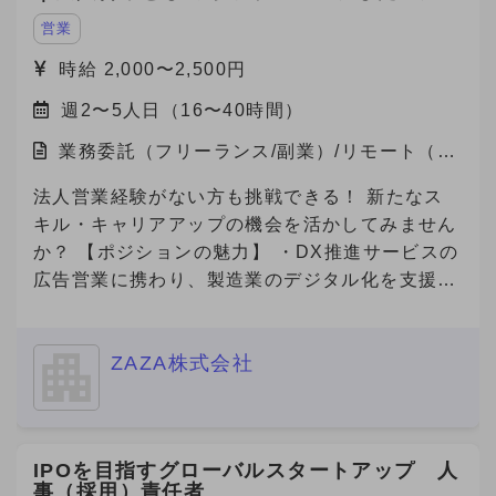
営業
時給 2,000〜2,500円
週2〜5人日（16〜40時間）
業務委託（フリーランス/副業）/リモート（在
宅）
法人営業経験がない方も挑戦できる！ 新たなス
キル・キャリアアップの機会を活かしてみません
か？ 【ポジションの魅力】 ・DX推進サービスの
広告営業に携わり、製造業のデジタル化を支援す
る社会貢献性の高い仕事です！ ・若手社員が中
心に活躍している職場で、新しいチャレンジを歓
ZAZA株式会社
迎するフラットな文化があります！ ・成果が報
酬に直結する明確な評価制度があり、高いモチベ
ーションで働けます！ ・完全リモート勤務で、
自分のライフスタイルに合った働き方が可能で
IPOを目指すグローバルスタートアップ 人
す！ 【自社の説明】 わたしたちZAZA株式会社
事（採用）責任者