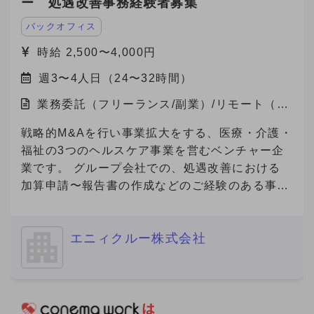
ー 処遇改善事務経験者募集
修期間の実績により契約終了の可能性あります。
④ 転職を「積極的に検討中」（半年以内） -------
年、GXは「企業の競争力」を左右する重要テー
-------------- ※これらの記載がない場合、
マとなっており、コスト削減と環境価値の創出を
バックオフィス
Anycrewよりクライアントへの最適なご提案を実
両立できる点が大きな魅力です。 今回、当社は
時給 2,500〜4,000円
施する観点から、大変恐縮ですがご返信できない
これらのサービスにご関心をお持ちの企業様をご
ことがありますので、ご協力をお願いいたしま
週3〜4人日（24〜32時間）
紹介いただけるパートナーを募集しています。
す。
業務委託（フリーランス/副業）/リモート（在
宅）
戦略的M&Aを行い事業拡大をする、医療・介護・
福祉の3つのヘルスケア事業を営むベンチャー企
業です。 グループ会社での、処遇改善における
加算申請〜報告書の作成などのご経験のある事務
経験者の方を募集いたします。
============================ ■ご応募に
エニィクルー株式会社
あたり■（必須） 必須要件について、具体的なご
経験を補足コメントでご提示ください。 ※補足コ
メントが無い場合やプロフィール詳細が不明な場
合を含め、全ての方にご返信ができない場合があ
ります。