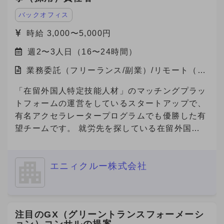
は、「未来を実装する。」をミッションに、 製
造業と旅行プラットフォームの領域で革新を起こ
バックオフィス
すスタートアップ企業です。 主力事業である
時給 3,000〜5,000円
「Metoree（メトリー）」は、産業用製品に特化
週2〜3人日（16〜24時間）
した比較・検索プラットフォームで、 製造業界
のエンジニアや研究者が、最適な製品を選び、効
業務委託（フリーランス/副業）/リモート（在
率的に比較検討できる仕組みを提供しています。
宅）
★「産業用製品がすぐにみつかる」というキャッ
「在留外国人特定技能人材」のマッチングプラッ
チフレーズとともに、製品選定に悩む方々に対し
トフォームの運営をしているスタートアップで、
て「まずはメトリーで検索する」という認知拡大
有名アクセラレータープログラムでも優勝した有
のためにCM放映中です。
望チームです。 就労先を探している在留外国人
https://youtu.be/U67qstXkmfY?feature=shared
を抱える「海外の人材会社」と、外国人を雇用し
★国内最大級の産業用製品検索サービス
たい企業を繋ぐプラットフォームを開発してお
『Metoree』 https://metoree.com/ ★導入事例は
エニィクルー株式会社
り、現在数万人の外国人労働者が登録しており、
こちらから！ https://metoree.com/guides/ 【募
参画企業数も急増しています。 また、在留外国
集の背景】 製造業界でもデジタルシフトが加速
人300万人全員が利用対象になる、toC向けのビ
し、製品の比較・検討プロセスはオンラインが主
ザ申請サービスもリリース予定です。 事業の更
注目のGX（グリーントランスフォーメーシ
流になりつつあります。 この変化を捉え、
なる拡大や将来的なIPOを見据え、将来的な経営