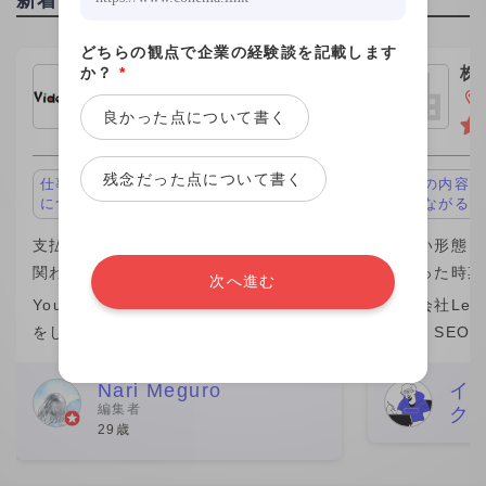
新着投稿
どちらの観点で企業の経験談を記載します
か？
*
株式会社ビデオチューブ
株
ｈ
東京都新宿区
良かった点について書く
残念だった点について書く
仕事の内容が面白い、キャリアアップ
仕事の内容が
につながる
につながる
支払い形態：1制作 ￥10,000
支払い形態：時
関わった時期：2026年
関わった時期
次へ進む
YouTubeなどを中心に動画編集の業務
株式会社Leo 
をしています。 私自身、この1年間(仕
では、SEO
事の期間）は成長を感じられた期間で
マーケティン
素直に嬉しいです。 そのきっかけをく
ら分析改善ま
Nari Meguro
イ
編集者
ク
れたのがビデオチューブさんでした。
た。特に、検
29歳
実は、最初にネット
ワード設計や