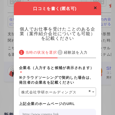
×
口コミを書く(匿名可)
仕事の内容が面白い、キャリアアップ
仕事の内容が
につながる
につながる
個人でお仕事を受けたことのある企
業（案件紹介会社についても可能）
支払い形態：月単価 ￥1,100,000
支払い形態：月
を記載ください
関わった時期：2023年
関わった時期：
こちらの企業が他社から請け負ってい
ITコンサル
当時の状況を選択
経験談を入力
る運用保守案件の業務を行なっていま
のシステム開
した。 こちらの企業の社員さん数名か
きました。働
らなるチームの一員という形で、みな
が一番の魅力
企業名（入力すると候補が表示されます）
Webデザイナー
Shi
*
コン
さん親切でした。 こちらの社員さんと
ムエンジニア
女性
※クラウドソーシングで契約した場合は、
男性 
個人的な繋がりがあり、その
が、この案件
発注者の企業名を記載ください
×
株式会社学研ホールディングス
上記企業のホームページのURL