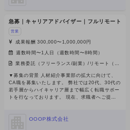
急募｜キャリアアドバイザー｜フルリモート
営業
成果報酬 300,000〜1,000,000円
週数時間〜1人日（週数時間〜8時間）
業務委託（フリーランス/副業）/リモート（在
宅）
▼募集の背景 人材紹介事業部の拡大に向けて、
CA職を募集いたします。 弊社では20代、30代の
若手層からハイキャリア層まで幅広く転職サポー
トを行なっております。 現在、求職者へご提案
可能な求人数は65000件以上(DB求人含む)ござい
ます。
OOOP株式会社