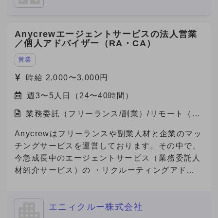
ードできる人材を急募中です。 福岡支社におけ
るデジタルマーケティング事業の立ち上げを一任
Anycrewエージェントサービスの法人営業
されるポジションで、案件提案〜納品ディレクシ
／個人アドバイザー（RA・CA）
ョンまで幅広く関与でき、事業責任者に近い裁量
を持つことができる案件です。
営業
時給 2,000〜3,000円
週3〜5人日（24〜40時間）
業務委託（フリーランス/副業）/リモート（在
宅）
Anycrewはフリーランスや副業人材と企業のマッ
チングサービスを運営しております。その中で、
今急成長中のエージェントサービス（業務委託人
材紹介サービス）の ・リクルーティングアドバ
イザー（法人営業） ・キャリアアドバイザー
（個人サポート） の業務を担っていただける方
エニィクルー株式会社
を募集しております。