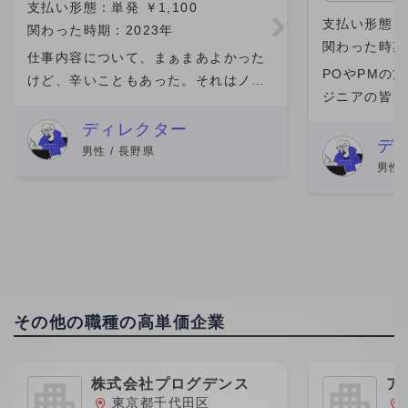
支払い形態：単発 ￥1,100
支払い形態
関わった時期：2023年
関わった時期：
仕事内容について、まぁまあよかった
POやPMの
けど、辛いこともあった。それはノル
ジニアの皆さ
マがあったからである。修正も多かっ
ました。 具
たし、面倒であった。しかしやりがい
ディレクター
ていたり（当
デ
もったし、今後もあるのなら是非やっ
男性 / 長野県
が）、ドキュ
男性 
てみたいと思っている、。報酬に
チャットやNo
その他の職種の高単価企業
株式会社プログデンス
ア
グ
東京都千代田区