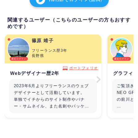
関連するユーザー（こちらのユーザーの方もおすす
めです）
篠原 靖子
フリーランス歴3年
長野県
ポートフォリオ
Webデザイナー歴2年
グラフィッ
2023年6月よりフリーランスのウェブ
ご覧頂き
デザイナーとして活動しています。
NEO G
単独でイチからのサイト制作やバナ
の前川と
ー・サムネイル、また名刺やパッケー
ジ等の印刷物も承ります。
広告代理
て10年以
らビジュ
おります