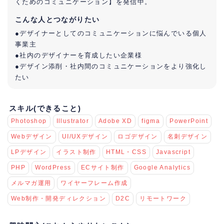
くためのコミュニケーション】を発信中。
こんな人とつながりたい
●デザイナーとしてのコミュニケーションに悩んでいる個人
事業主
●社内のデザイナーを育成したい企業様
●デザイン添削・社内間のコミュニケーションをより強化し
たい
スキル(できること)
Photoshop
Illustrator
Adobe XD
figma
PowerPoint
Webデザイン
UI/UXデザイン
ロゴデザイン
名刺デザイン
LPデザイン
イラスト制作
HTML・CSS
Javascript
PHP
WordPress
ECサイト制作
Google Analytics
メルマガ運用
ワイヤーフレーム作成
Web制作・開発ディレクション
D2C
リモートワーク