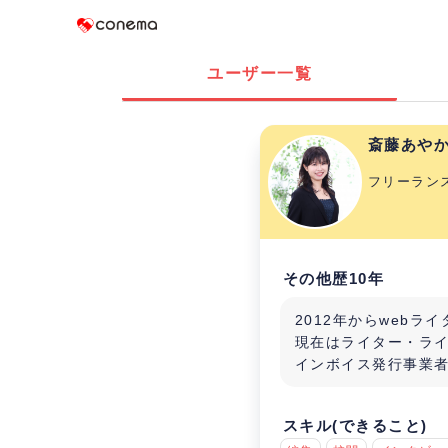
Conema
ユーザー一覧
斎藤あや
フリーラン
その他歴10年
2012年からwebラ
現在はライター・ラ
インボイス発行事業
スキル(できること)