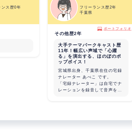
ランス歴0年
フリーランス歴2年
千葉県
ポートフォリオ
その他歴2年
大手テーマパークキャスト歴
11年！幅広い声域で「心躍
る」を演出する、ほのぼのポ
ップボイス！
宮城県出身、千葉県在住の宅録
ナレーター あべこ です。
「宅録ナレーター」は自宅でナ
レーションを録音して音声を納
品する仕事です。
宅録ナレーターとして活動する
前は、大手テーマパークで11年
勤務。
「笑顔のおもてなしで非日常の
ワクワクする時間を作り出せた