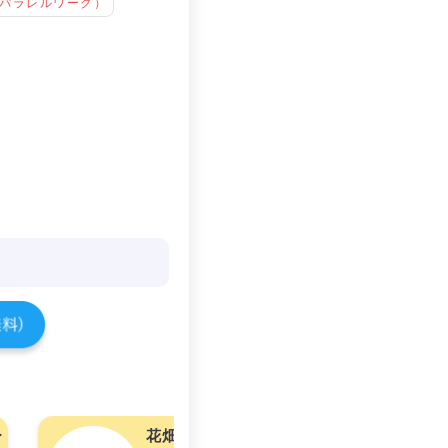
パラレルワーク）
ー
花畑真千子