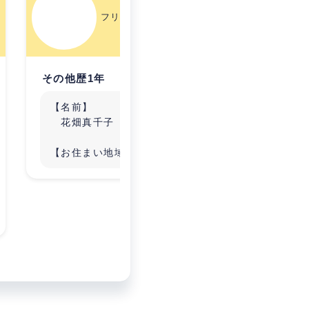
フリーランス歴0年
その他歴1年
その他歴
【名前】
ーー
花畑真千子
【お住まい地域】
石川/全国対応
【本業】
■人つなぎマッチング
■動画撮影、記事作成等
■女性の自立支援
【趣味】
カフェ巡り、カラオケ?