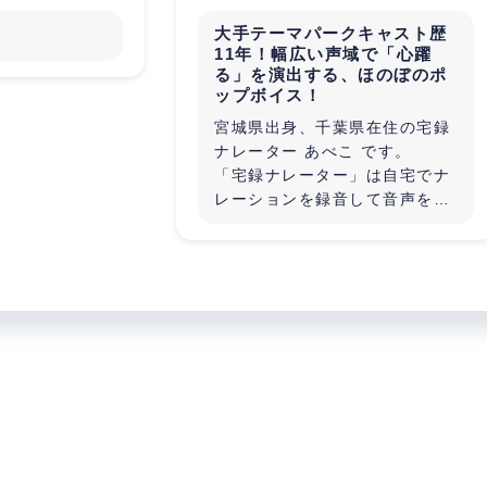
大手テーマパークキャスト歴
11年！幅広い声域で「心躍
る」を演出する、ほのぼのポ
ップボイス！
宮城県出身、千葉県在住の宅録
ナレーター あべこ です。
「宅録ナレーター」は自宅でナ
レーションを録音して音声を納
品する仕事です。
宅録ナレーターとして活動する
前は、大手テーマパークで11年
勤務。
「笑顔のおもてなしで非日常の
ワクワクする時間を作り出せた
ら...」
そんな想いでお客様と向き合っ
てきました。
また、小さい頃からものづくり
が好きで、学生時代にはロボッ