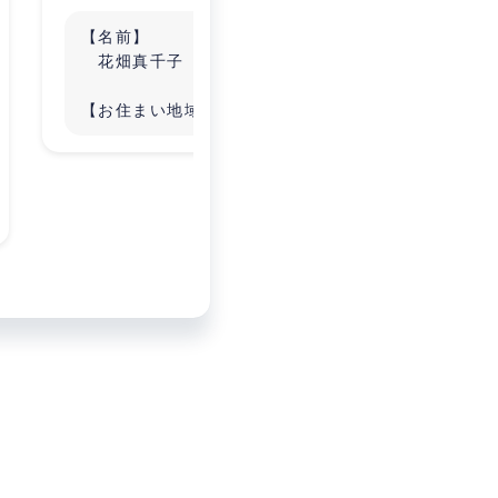
【名前】
201
花畑真千子
おりま
現在は
【お住まい地域】
講師・
石川/全国対応
中心に
インボ
【本業】
み。
■人つなぎマッチング
■動画撮影、記事作成等
■女性の自立支援
【趣味】
カフェ巡り、カラオケ?
【繋がりたい人】
■人脈を広げたい方
■新しいビジネスをやってみた
い方
■ビジネスパートナーを求めて