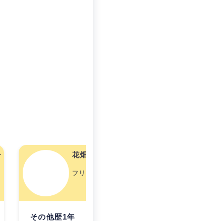
ー
花畑真千子
フリーランス歴0年
その他歴1年
その他歴