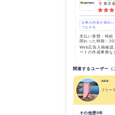
東京
ェント
仕事の内容が面白い
つながる
支払い形態：時給 ￥
関わった時期：20
Web広告入稿確
ートの作成事務な
上司は若く自分と
も同じでした。コ
チャットでする事
関連するユーザー（
署の方に離席聞き
aaa
フリー
その他歴5年