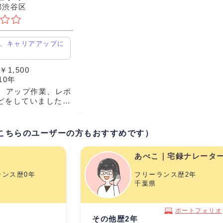
都渋谷区
、キャリアアップに
1,500
10年
認、アップ作業、レポ
どをしていました。
歳が近い方で、同僚
ミュニケーションは
が多く、上司や他部
こちらのユーザーの方もおすすめです）
に行かず済
あべこ｜宅録ナレータ
ランス歴0年
フリーランス歴2年
千葉県
ポートフォリオ
その他歴2年