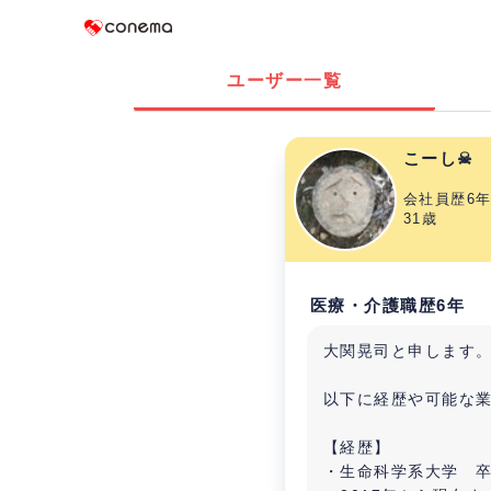
Conema
ユーザー一覧
こーし☠
会社員歴6
31歳
医療・介護職歴6年
大関晃司と申します
以下に経歴や可能な
【経歴】
・生命科学系大学 