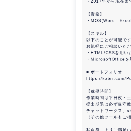
・2017年から現在
【資格】
・MOS(Word，Excel
【スキル】
以下のことが可能で
お気軽にご相談いた
・HTML/CSSを
・MicrosoftOff
■ ポートフォリオ
https://kobrr.com/Po
【稼働時間】
作業時間は平日夜・
提出期限は必ず厳守
チャットワークス、s
（その他ツールもご
私自身、よりご満足