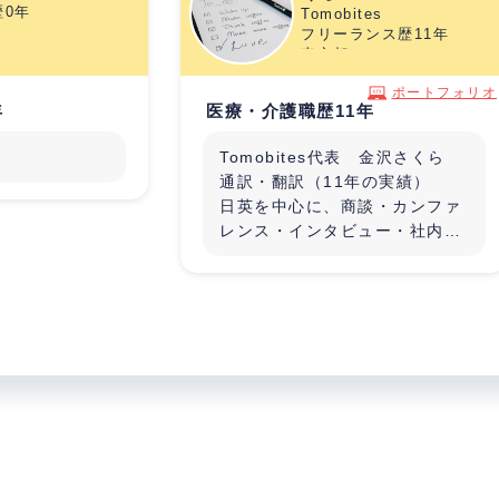
歴0年
Tomobites
フリーランス歴11年
東京都
ポートフォリオ
年
医療・介護職歴11年
Tomobites代表 金沢さくら
通訳・翻訳（11年の実績）
日英を中心に、商談・カンファ
レンス・インタビュー・社内会
議など、幅広いジャンルに対
応。正確さとニュアンスの伝達
にこだわった翻訳で高評価をい
ただいております。
ナレーション・ボイスオーバー
プロフェッショナルな音声で、
企業VP、教育コンテンツ、観光
案内など多用途に対応。
社内研修／異文化トレーニング
外国人スタッフとの円滑なコミ