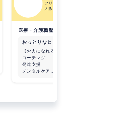
フリーランス歴3年
大阪府
医療・介護職歴18年
医療・介
おっとりなヒト
。
【お力になれること】
コーチング
発達支援
メンタルケア
【想いを持って向き合っている
こと】
・これまでの発達支援分野、不
登校分野で支援を行ってきまし
た。
発達障害のお子さん、大人の方