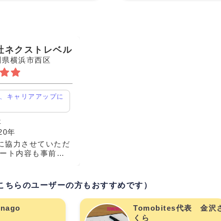
社ネクストレベル
川県横浜市西区
、キャリアアップに
事
20年
に協力させていただ
ケート内容も事前に
通りで、担当者様の
く、全体評価として
と思いました。 ま
こちらのユーザーの方もおすすめです）
案件によっては
anago
Tomobites代表 金沢
くら