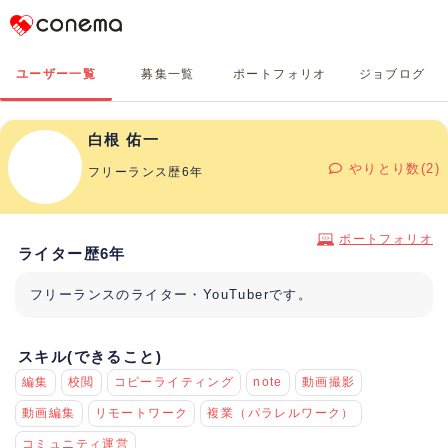
Conema
ユーザー一覧
募集一覧
ポートフォリオ
ジョブログ
白根 佑一
やりとり数(2)
フリーランス歴6年
ポートフォリオ
ライター歴6年
フリーランスのライター・YouTuberです。
スキル(できること)
編集
校閲
コピーライティング
note
動画撮影
動画編集
リモートワーク
複業（パラレルワーク）
コミュニティ運営