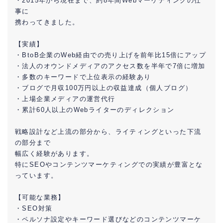
・2015年から現在まで、約8年間Webマーケティングの仕
事に
携わってきました。
【実績】
・BtoB企業のWeb経由での売り上げを前年比15倍にアップ
・法人のオウンドメディアのアクセス数を半年で7倍に増加
・多数のキーワードで上位表示の経験あり
・ブログで月収100万円以上の収益達成（個人ブログ）
・上場企業メディアの運営代行
・累計60人以上のWebライターのディレクション
戦略設計など上流の部分から、ライティングといった下流
の部分まで
幅広く経験があります。
特にSEOやコンテンツマーケティングでの実績が豊富とな
っています。
【可能な業務】
・SEO対策
・ペルソナ設定やキーワード選びなどのコンテンツマーケ