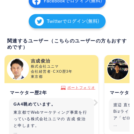
関連するユーザー（こちらのユーザーの方もおすす
めです）
吉成俊治
株式会社ユニマ
会社経営者･CXO歴3年
東京都
大
ポートフォリオ
マーケター歴2年
マーケター
GA4眺めています。
渡辺 直也
Bizライ
東京都でWebマーケティング事業を行
ア「ゼロ
っている株式会社ユニマの 吉成 俊治
と申します。