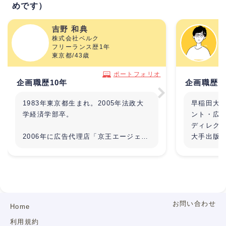
めです）
吉野 和典
株式会社ベルク
フリーランス歴1年
東京都/43歳
東
ポートフォリオ
企画職歴10年
企画職歴7
1983年東京都生まれ。2005年法政大
早稲田大
学経済学部卒。
ント・広
ディレク
2006年に広告代理店「京王エージェン
大手出版
シー」に入社し、宣伝広告のキャリア
じめとす
をスタート。5年間、小売クライアント
ーションを
担当として百貨店やショッピングセン
会社電通
ターのWEB、紙媒体、イベントなど販
ウントと
促業務に従事、2011年からは「パル
稿業務を
コ・シティ」(現：パルコデジタルマー
ンスとし
お問い合わせ
Home
ケティング)にてグループ内外のクライ
ジェクト
利用規約
アントのWEB,SNSに軸足を置いたプ
業立ち上