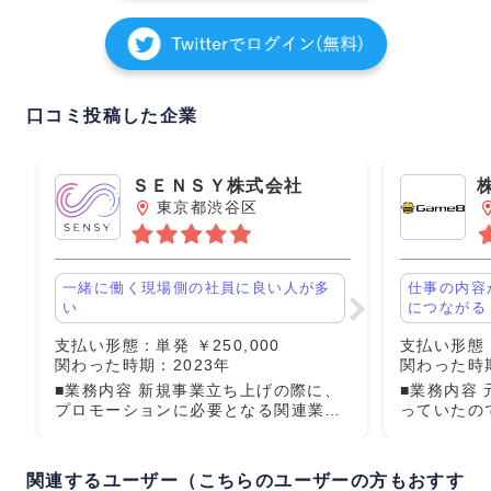
口コミ投稿した企業
ＳＥＮＳＹ株式会社
東京都渋谷区
一緒に働く現場側の社員に良い人が多
仕事の内容
い
につながる
支払い形態：単発 ￥250,000
支払い形態：
関わった時期：2023年
関わった時期
■業務内容 新規事業立ち上げの際に、
■業務内容
プロモーションに必要となる関連業務
っていたの
のお手伝いをさせていただきました。
広告関連の
■労働条件 事前に担当者の方よりプロ
日頃から自
ジェクトに関する打ち合わせを行いま
わる業務の
関連するユーザー（こちらのユーザーの方もおすす
した。 提示された通り
り組むこと