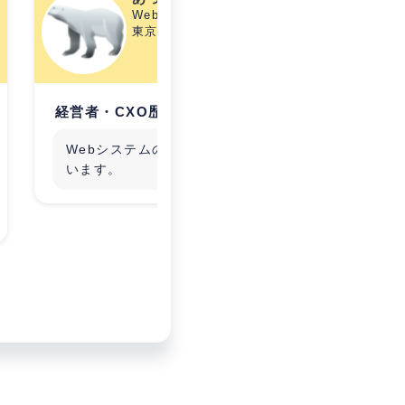
Web開発・HP制作会社の経営者
東京都
経営者・CXO歴4年
経営者・
生命力
Webシステムの受託開発をして
す
います。
社外人
業成長
社員・
の企業
「再建
実務を
た。ス
業まで
せて対