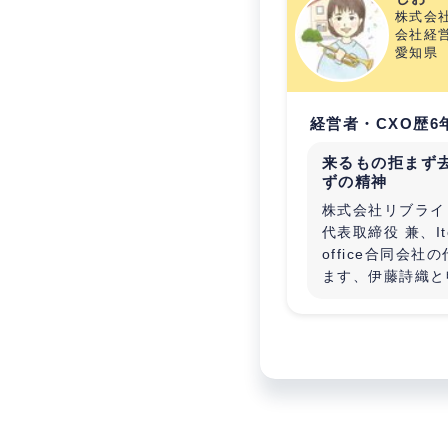
株式会社
会社経営
愛知県
経営者・CXO歴6
来るもの拒まず
ずの精神
株式会社リブライ
代表取締役 兼、Ito 
office合同会社
ます、伊藤詩織と
繋がりたい方
※急ぎで投資家さ
動産オーナーをや
中(既に入居者さ
売却先を検討中の