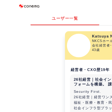
Conema
ユーザー一覧
Katsuya N
NKCSホ
会社経営者･
43歳
経営者・CXO歴19年
26社経営｜社会イ
フォームを構築。 課
Security First.
26社経営｜経営ワン
福祉・医療・教育・
社会インフラ型プラ