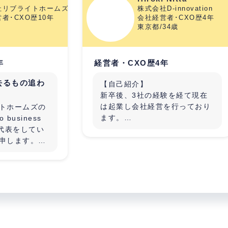
リブライトホームズ・Ito business office合同会社
株式会社D-innovation
者･CXO歴10年
会社経営者･CXO歴4年
東京都/34歳
年
経営者・CXO歴4年
去るもの追わ
【自己紹介】
新卒後、3社の経験を経て現在
は起業し会社経営を行っており
トホームズの
ます。
business
の代表をしてい
【運営企業】
申します。
■株式会社D-innovation
▽URL
https://dinnovation.jp/
んもしくは不
▽事業内容
りたい方募集
ECサイトのコンサルティング・
んがいる物件の
構築代行・運営代行を行ってい
為)