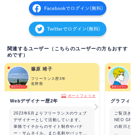
関連するユーザー（こちらのユーザーの方もおすす
めです）
篠原 靖子
フリーランス歴3年
長野県
ポートフォリオ
Webデザイナー歴2年
グラフィッ
2023年6月よりフリーランスのウェブ
ご覧頂き
デザイナーとして活動しています。
NEO G
単独でイチからのサイト制作やバナ
の前川と
ー・サムネイル、また名刺やパッケー