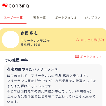
Conema
ユーザー一覧
募集一覧
ポートフォリオ
ジョブログ
赤堀 広志
やりとり数(50)
フリーランス歴12年
岐阜県 / 49歳
ポートフォリオ
その他歴30年
在宅勤務やりたいフリーランス
はじめまして、フリーランスの赤堀 広志と申します。
フリーランス歴は12年ですが、在宅業務での仕事としては
まだまだ駆け出しレベルです。
今までは出向先での委託業務が中心でした。(今現在も)
これからは在宅業務に切り替えて活動していこうと思って
います。