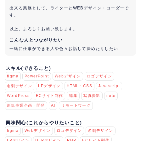
出来る業務として、ライターとWEBデザイン・コーダーで
す。
以上、よろしくお願い致します。
こんな人とつながりたい
一緒に仕事ができる人や色々お話して決めたりしたい
スキル(できること)
figma
PowerPoint
Webデザイン
ロゴデザイン
名刺デザイン
LPデザイン
HTML・CSS
Javascript
WordPress
ECサイト制作
編集
写真撮影
note
新規事業企画・開発
AI
リモートワーク
興味関心(これからやりたいこと)
figma
Webデザイン
ロゴデザイン
名刺デザイン
LPデザイン
DTPデザイン
PHP
ECサイト制作