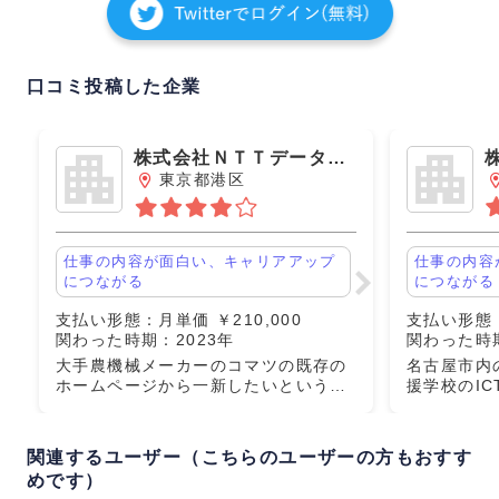
口コミ投稿した企業
株式会社ＮＴＴデータ・
東京都港区
ニューソン
仕事の内容が面白い、キャリアアップ
仕事の内容
につながる
につながる
支払い形態：月単価 ￥210,000
支払い形態：
関わった時期：2023年
関わった時期
大手農機械メーカーのコマツの既存の
名古屋市内
ホームページから一新したいというお
援学校のI
話で、サイト作成プロジェクトに参加
遣して教員
させていただいた、期間は短かった
タブレット
が、サイト作成に使うSiteCoreがスキ
らうように
関連するユーザー（こちらのユーザーの方もおすす
ルアップにつながってくる
ティの説明
めです）