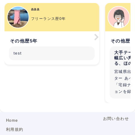
aaa
フリーランス歴0年
その他歴5年
その他歴2
大手テー
test
幅広い声
る、ほの
宮城県出
ター あべ
「宅録ナ
ョンを録
す。
宅録ナレ
大手テーマ
「笑顔の
お問い合わせ
Home
クする時間
利用規約
そんな想