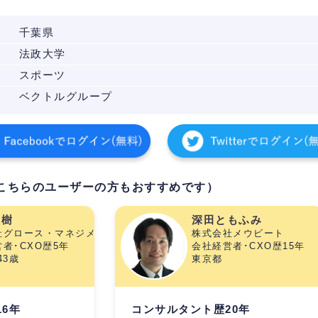
千葉県
法政大学
スポーツ
ベクトルグループ
こちらのユーザーの方もおすすめです）
大樹
深田ともふみ
社グロース・マネジメント・パートナーズ
株式会社メウビート
者･CXO歴5年
会社経営者･CXO歴15年
43歳
東京都
6年
コンサルタント歴20年