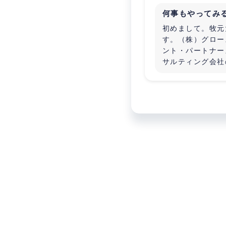
何事もやってみ
初めまして。牧元
す。（株）グロー
ント・パートナー
サルティング会社
おります。事業内
ンサルティングで
ル領域、策定した
て成果につなげる
コンサル領域、業
域、人事コンサル
施しております。
進めていただける
間、ビジネスパー
ております。よろ
たします。