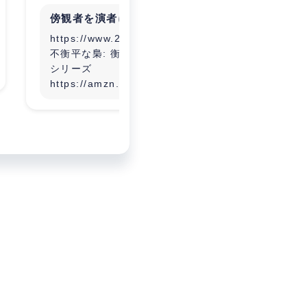
傍観者を演者に
コンサ
https://www.2030-oo.net/
不衡平な梟: 衡平なあなた 白梟
シリーズ
https://amzn.to/3D6Mi8e
環境に関する研修、コンサル
プロジェクトデザイン
人つなぎ
地方創生