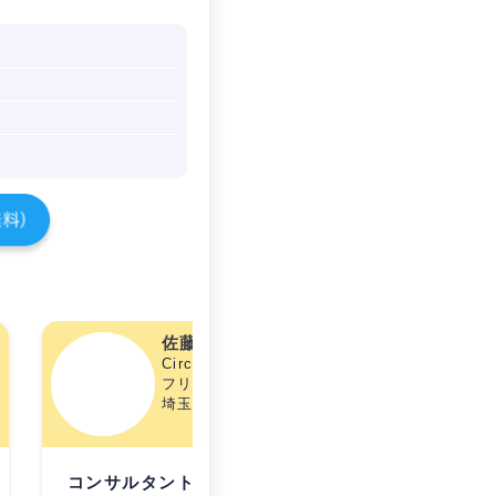
佐藤 慎一
Circular In-finity（非営利）
フリーランス歴3年
埼玉県/39歳
ポートフォリオ
コンサルタント歴2年
コンサル