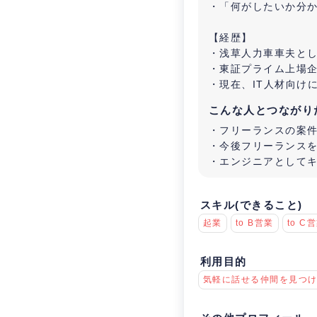
・「何がしたいか分
【経歴】
・浅草人力車車夫とし
・東証プライム上場企
・現在、IT人材向け
こんな人とつながり
・フリーランスの案件
・今後フリーランスを
・エンジニアとして
スキル(できること)
起業
to B営業
to C
利用目的
気軽に話せる仲間を見つ