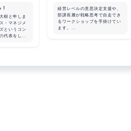
る！
経営レベルの意思決定支援や、
部課長層が戦略思考で自走でき
大樹と申しま
るワークショップを手掛けてい
ス・マネジメ
ます。
ズというコン
答えを渡すのではなく、自分た
の代表をして
ちで考えて動ける状態を作るス
容は、経営コ
タイルです。
、戦略コンサ
計画を実行し
例えば、こんな方とお話したい
マネジメント
です：
務コンサル領
・重要な意思決定の前、「自分
領域を主に実
の思考の穴」を誰かに突いても
一緒に仕事を
らいたい
コンサル仲
・部課長層を自走させたいが、
トナーを探し
どう育てればよいか手が止まっ
しくお願いい
ている
・戦略や計画はあるが、取っ散
らかっていて一度整理したい
何かを売り込むつもりはありま