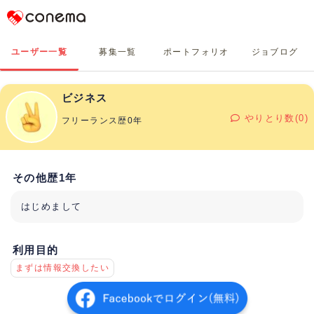
Conema
ユーザー一覧
募集一覧
ポートフォリオ
ジョブログ
ビジネス
やりとり数(0)
フリーランス歴0年
その他歴1年
はじめまして
利用目的
まずは情報交換したい