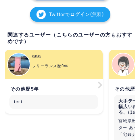
関連するユーザー（こちらのユーザーの方もおすす
めです）
aaa
フリーランス歴0年
その他歴5年
その他歴2
大手テー
test
幅広い声
る、ほの
宮城県出
ター あべ
「宅録ナ