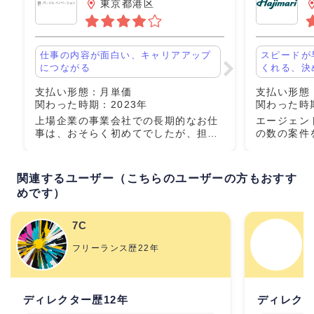
東京都港区
株式会社
仕事の内容が面白い、キャリアアップ
スピードが
につながる
くれる、決
支払い形態：月単価
支払い形態
関わった時期：2023年
関わった時期
上場企業の事業会社での長期的なお仕
エージェン
事は、おそらく初めてでしたが、担当
の数の案件
者（事業責任者）の方のおかげでスム
た（うち2
ーズに案件に入ることができました。
サイトリニ
（新規事業の立ち上げだったこともあ
ービスの運
関連するユーザー（こちらのユーザーの方もおすす
り業務委託メンバーが多く、煩
た、担当者
めです）
7C
フリーランス歴22年
東
ディレクター歴12年
ディレクタ