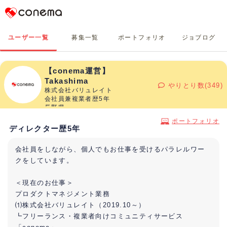
Conema
ユーザー一覧
募集一覧
ポートフォリオ
ジョブログ
【conema運営】
Takashima
やりとり数(349)
株式会社バリュレイト
会社員兼複業者歴5年
長野県
ポートフォリオ
ディレクター歴5年
会社員をしながら、個人でもお仕事を受けるパラレルワー
クをしています。
＜現在のお仕事＞
プロダクトマネジメント業務
⑴株式会社バリュレイト（2019.10～）
┗フリーランス・複業者向けコミュニティサービス