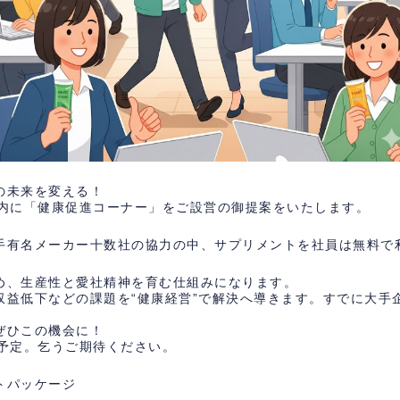
の未来を変える！
ス内に「健康促進コーナー」をご設営の御提案をいたします。
手有名メーカー十数社の協力の中、サプリメントを社員は無料で
め、生産性と愛社精神を育む仕組みになります。
収益低下などの課題を“健康経営”で解決へ導きます。すでに大手
ぜひこの機会に！
開予定。乞うご期待ください。
トパッケージ