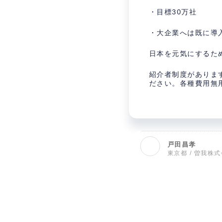
・目標30万社
・大企業へは既に導
日本を元気にするた
紹介者制度がありま
ださい。各種費用無
戸田昌孝
東京都 / 曽我株式会社