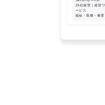
26社経営｜経営
ービス
福祉・医療・教育
した
社会インフラ型プ
ムを展開。
AI / Security / A