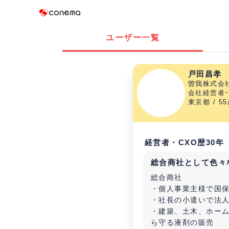
Conema
ユーザー一覧
戸田昌孝
曽我株式会
会社経営者･
東京都 / 5
経営者・CXO歴30年
総合商社として色々
総合商社
・個人事業主様で国保
・社長の小遣いで法
・建築、土木、ホー
ら守る液剤の販売