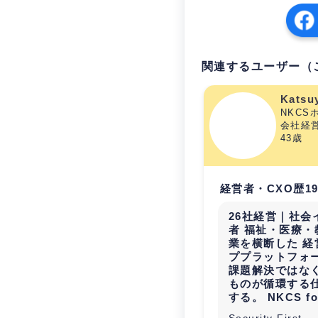
関連するユーザー（
Katsuy
NKC
会社経営
43歳
経営者・CXO歴1
26社経営｜社会
者 福祉・医療・
業を横断した 経
ププラットフォ
課題解決ではなく
ものが循環する
する。 NKCS fo
Security First.