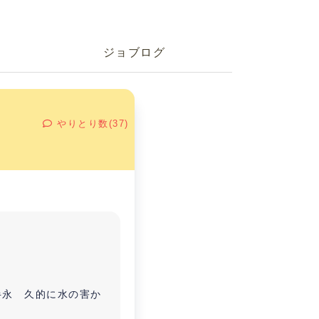
ジョブログ
やりとり数(37)
半永 久的に水の害か