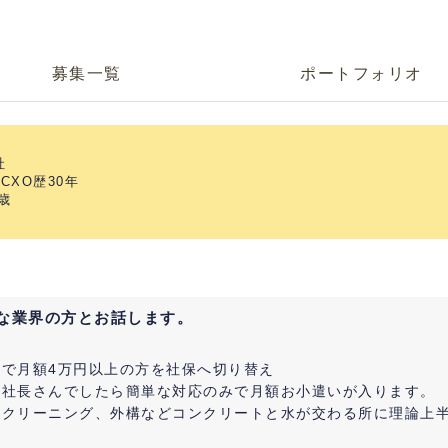
募集一覧
ポートフォリオ
社
CXO歴30年
5歳
な業界の方とお話します。
で月額4万円以上の方を社保へ切り替え
人社長さんでしたら簡単な対応のみで月額お小遣いが入ります。
ムクリーニング、外構などコンクリートと水が交わる所に理論上