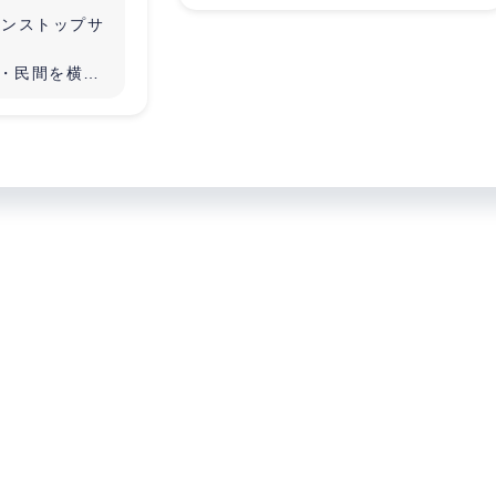
繋がりたい方
ワンストップサ
※急ぎで投資家さんもしくは不
・民間を横断
動産オーナーをやりたい方募集
中(既に入居者さんがいる物件の
ラットフォー
売却先を検討中の為)
udit / DX
・建築業界
・不動産関係
・リフォーム業者
・営業マン
・家の購入を考えている方
・空き家をお持ちのオーナー様
・空き家や民泊、その他運用方
法にお困りの方
・不動産オーナーになり、不動
産収入を得たい方
・上記とは別件でWeb、動画、
デザイナーの方