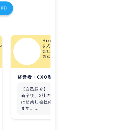
Hiroki Nitta
o business office合同会社
株式会社D-innovation
会社経営者･CXO歴4年
東京都/34歳
経営者・CXO歴4年
経営者・
【自己紹介】
Web
新卒後、3社の経験を経て現在
います
は起業し会社経営を行っており
ます。
【運営企業】
■株式会社D-innovation