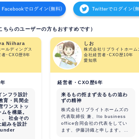
こちらのユーザーの方もおすすめです）
a Niihara
しお
Sホールディングス
株式会社リブライトホームズ・It
者･CXO歴8年
会社経営者･CXO歴10年
愛知県
9年
経営者・CXO歴6年
インフラ設計
来るもの拒まず去るもの追わ
教育・民間企
ずの精神
営ワンストッ
株式会社リブライトホームズの
ームを構築。
代表取締役 兼、Ito business
、 社会その
office合同会社の代表をしてい
仕組みを設計
under
ます、伊藤詩織と申します。