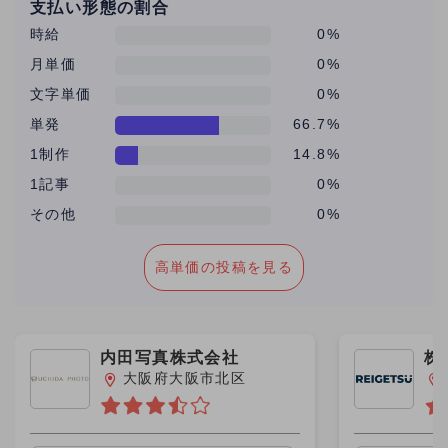
支払い形態の割合
トレーター検索サイトやイラストレーター年鑑に登
時給
0%
録しているのでそういったところから探していただ
月単価
0%
けたのだと思います。
文字単価
0%
単発
66.7%
1制作
14.8%
1記事
0%
その他
0%
高単価の投稿を見る
内田写真株式会社
株
Ｕ
大阪府大阪市北区