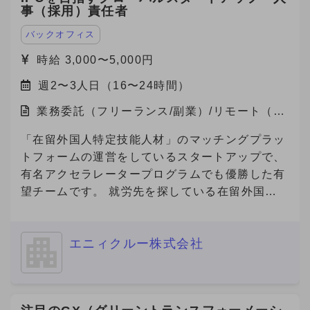
事（採用）責任者
は、「未来を実装する。」をミッションに、 製
造業と旅行プラットフォームの領域で革新を起こ
バックオフィス
すスタートアップ企業です。 主力事業である
時給 3,000〜5,000円
「Metoree（メトリー）」は、産業用製品に特化
週2〜3人日（16〜24時間）
した比較・検索プラットフォームで、 製造業界
のエンジニアや研究者が、最適な製品を選び、効
業務委託（フリーランス/副業）/リモート（在
率的に比較検討できる仕組みを提供しています。
宅）
★「産業用製品がすぐにみつかる」というキャッ
「在留外国人特定技能人材」のマッチングプラッ
チフレーズとともに、製品選定に悩む方々に対し
トフォームの運営をしているスタートアップで、
て「まずはメトリーで検索する」という認知拡大
有名アクセラレータープログラムでも優勝した有
のためにCM放映中です。
望チームです。 就労先を探している在留外国人
https://youtu.be/U67qstXkmfY?feature=shared
を抱える「海外の人材会社」と、外国人を雇用し
★国内最大級の産業用製品検索サービス
たい企業を繋ぐプラットフォームを開発してお
『Metoree』 https://metoree.com/ ★導入事例は
エニィクルー株式会社
り、現在数万人の外国人労働者が登録しており、
こちらから！ https://metoree.com/guides/ 【募
参画企業数も急増しています。 また、在留外国
集の背景】 製造業界でもデジタルシフトが加速
人300万人全員が利用対象になる、toC向けのビ
し、製品の比較・検討プロセスはオンラインが主
ザ申請サービスもリリース予定です。 事業の更