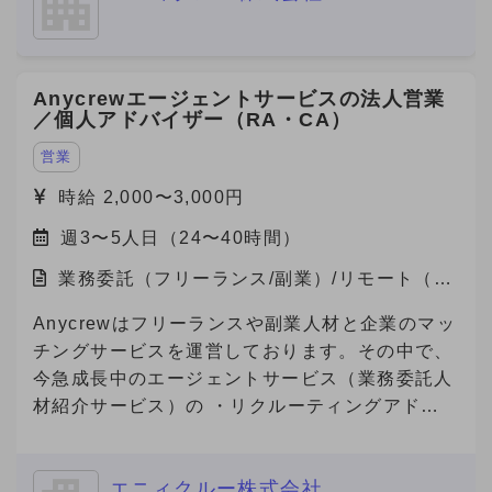
べく、立ち上げメンバーとしてデジタル領域をリ
ードできる人材を急募中です。 福岡支社におけ
るデジタルマーケティング事業の立ち上げを一任
Anycrewエージェントサービスの法人営業
されるポジションで、案件提案〜納品ディレクシ
／個人アドバイザー（RA・CA）
ョンまで幅広く関与でき、事業責任者に近い裁量
を持つことができる案件です。
営業
時給 2,000〜3,000円
週3〜5人日（24〜40時間）
業務委託（フリーランス/副業）/リモート（在
宅）
Anycrewはフリーランスや副業人材と企業のマッ
チングサービスを運営しております。その中で、
今急成長中のエージェントサービス（業務委託人
材紹介サービス）の ・リクルーティングアドバ
イザー（法人営業） ・キャリアアドバイザー
（個人サポート） の業務を担っていただける方
エニィクルー株式会社
を募集しております。