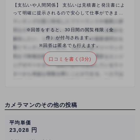
【支払いや人間関係】 支払いは見積書と発注書によ
って明確に提示されるので安心して仕事ができまし
た。 ただ、改訂版が出版される際など厳密に言えば
「二次使用」となり一般的には二次使用料として元
※回答をすると、30日間の閲覧権限（全
の料金の2～5割は相場として発生するのですがあり
件）が付与されます。
ませんでした。こちらの企業に限ったことではな
※回答は匿名でも行えます。
く、大手でも二次使用許可だけ求めて料金支払いは
口コミを書く(3分)
無しというところもあるようなので、二次使用の打
診があった場合は許諾する前に必ず確認をされた方
がいいと思います。 違う企業ですが、一般書籍とし
て販売したものを電子書籍化する時に二次使用（流
用）許可を求められましたが二次使用料は無しでし
た。 【行った業務内容】 シリーズ展開の書籍や雑誌
カメラマンのその他の投稿
の表紙と挿絵 全国に支社があるので各地域の出版物
で継続的に依頼いただけるので案件が広がったこと
は非常によかったです 【どのように案件を獲得した
平均単価
23,028 円
か（お仕事に至った経緯）】 特にこちらからの働き
かけはしていません。自分のホームページをイラス