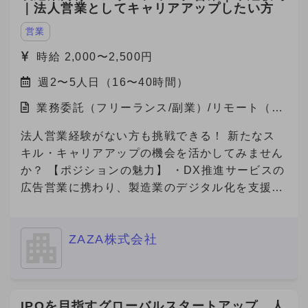
｜法人営業としてキャリアアップしたい方
営業
時給 2,000〜2,500円
週2〜5人日（16〜40時間）
業務委託（フリーランス/副業）/リモート（在
宅）
法人営業経験がない方も挑戦できる！ 新たなス
キル・キャリアアップの機会を活かしてみません
か？ 【ポジションの魅力】 ・DX推進サービスの
広告営業に携わり、製造業のデジタル化を支援す
る社会貢献性の高い仕事です！ ・若手社員が中
心に活躍している職場で、新しいチャレンジを歓
ZAZA株式会社
迎するフラットな文化があります！ ・成果が報
酬に直結する明確な評価制度があり、高いモチベ
ーションで働けます！ ・完全リモート勤務で、
自分のライフスタイルに合った働き方が可能で
IPOを目指すグローバルスタートアップ 人
す！ 【自社の説明】 わたしたちZAZA株式会社