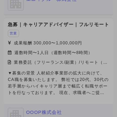
急募｜キャリアアドバイザー｜フルリモート
営業
成果報酬 300,000〜1,000,000円
週数時間〜1人日（週数時間〜8時間）
業務委託（フリーランス/副業）/リモート（在
宅）
▼募集の背景 人材紹介事業部の拡大に向けて、
CA職を募集いたします。 弊社では20代、30代の
若手層からハイキャリア層まで幅広く転職サポー
トを行なっております。 現在、求職者へご提案
可能な求人数は65000件以上(DB求人含む)ござい
ます。
OOOP株式会社