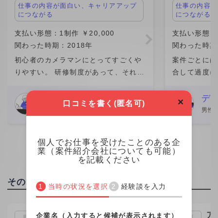
仕事の内容が面白い、キャリアアップ
仕事の内容が
につながる
につながる
支払い形態：1制作 ￥20,000
支払い形態：単
関わった時期：2018年
関わった時期：
初心者のカメラマンにとってすごくや
案件ごとにば
りやすい。 研修制度があって、それは
合して過度に
交通費程しかもらえないが、今思えば
ることがなく
いろんなマナーなど含めいろいろ教え
ョンができる
その他動画・映像制作
デ
×
口コミを書く(匿名可)
てもらえるのは嬉しい。 数回は、研修
まり不安にな
48歳
男性 
を経験してから、1人で結婚
かと思います
個人でお仕事を受けたことのある企
業（案件紹介会社についても可能）
を記載ください
その他の職種の高単価企業
当時の状況を選択
経験談を入力
株式会社プログデンス
ア
企業名（入力すると候補が表示されます）