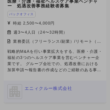
場合は1ヶ月ごとの自動更新制となります。 ※研
医療・介護・福祉ヘルスケア事業ベンチャ
転職の可能性「あり」（半年から1年以内程度）
ESG評価・脱炭素経営の推進に貢献します。 近
ー 処遇改善事務経験者募集
修期間の実績により契約終了の可能性あります。
④ 転職を「積極的に検討中」（半年以内） -------
年、GXは「企業の競争力」を左右する重要テー
-------------- ※これらの記載がない場合、
マとなっており、コスト削減と環境価値の創出を
バックオフィス
Anycrewよりクライアントへの最適なご提案を実
両立できる点が大きな魅力です。 今回、当社は
時給 2,500〜4,000円
施する観点から、大変恐縮ですがご返信できない
これらのサービスにご関心をお持ちの企業様をご
ことがありますので、ご協力をお願いいたしま
週3〜4人日（24〜32時間）
紹介いただけるパートナーを募集しています。
す。
業務委託（フリーランス/副業）/リモート（在
宅）
戦略的M&Aを行い事業拡大をする、医療・介護・
福祉の3つのヘルスケア事業を営むベンチャー企
業です。 グループ会社での、処遇改善における
加算申請〜報告書の作成などのご経験のある事務
経験者の方を募集いたします。
============================ ■ご応募に
エニィクルー株式会社
あたり■（必須） 必須要件について、具体的なご
経験を補足コメントでご提示ください。 ※補足コ
メントが無い場合やプロフィール詳細が不明な場
合を含め、全ての方にご返信ができない場合があ