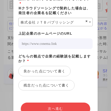
グ
*
東京都千代田区
※クラウドソーシングで契約した場合は、
発注者の企業名を記載ください
×
株式会社ＪＴＢパブリッシング
仕事の内容が面白い、キャリアアップ
仕事の内容が
につながる
につながる
上記企業のホームページのURL
支払い形態：月単価 ￥1,100,000
支払い形態：月
関わった時期：2023年
関わった時期：
こちらの企業が他社から請け負ってい
ITコンサル
どちらの観点で企業の経験談を記載します
る運用保守案件の業務を行なっていま
のシステム開
か？
*
した。 こちらの企業の社員さん数名か
きました。働
らなるチームの一員という形で、みな
が一番の魅力
Webデザイナー
Shi
良かった点について書く
コン
さん親切でした。 こちらの社員さんと
ムエンジニア
女性
男性 
個人的な繋がりがあり、その
が、この案件
残念だった点について書く
次へ進む