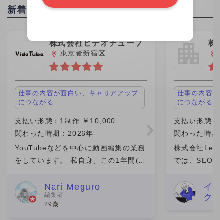
新着投稿
株式会社ビデオチューブ
株
ｈ
東京都新宿区
仕事の内容が面白い、キャリアアップ
仕事の内容が
につながる
につながる
支払い形態：1制作 ￥10,000
支払い形態：時
関わった時期：2026年
関わった時期
YouTubeなどを中心に動画編集の業務
株式会社Leo 
をしています。 私自身、この1年間(仕
では、SEO
事の期間）は成長を感じられた期間で
マーケティン
素直に嬉しいです。 そのきっかけをく
ら分析改善ま
Nari Meguro
イ
編集者
ク
れたのがビデオチューブさんでした。
た。特に、検
29歳
実は、最初にネット
ワード設計や