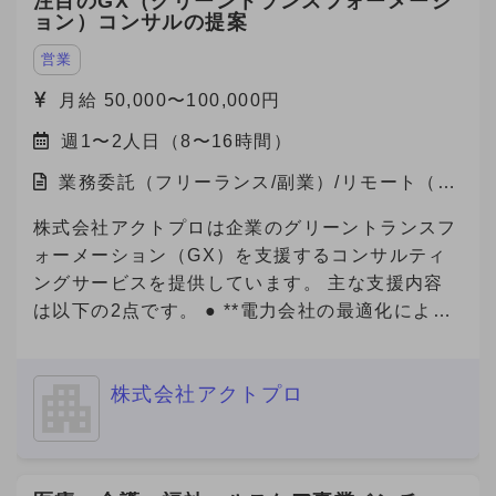
注目のGX（グリーントランスフォーメーシ
流になりつつあります。 この変化を捉え、
なる拡大や将来的なIPOを見据え、将来的な経営
ョン）コンサルの提案
「Metoree」への掲載を通じたリード獲得を支援
チームへの参画を視野に入れながら、急成長スタ
する需要が急拡大しています。 より多くの製造
ートアップにおいて、中途人材採用を戦略の立案
営業
業メーカー・販売代理店にMetoreeの価値を届け
から実施までリードいただける方を募集いたしま
月給 50,000〜100,000円
るため、 セールス組織の拡大・強化のため増員
す。 ■ご応募（興味あり）にあたり■ 【必須1】
を検討しています。 【セールスチームの特徴】
週1〜2人日（8〜16時間）
プロフィール（社歴、業務ご経験）詳細をご記載
社内での情報共有や称賛し合う文化で、プロ意識
ください。 【必須2】下記、「副業からの転職」
業務委託（フリーランス/副業）/リモート（在
の高いメンバーが刺激しあい切磋琢磨していま
について、該当する番号をお知らせください。
宅）
す。 また、メンバー（マネジメント未経験）か
【必須3】バックグラウンドについても選考の参
株式会社アクトプロは企業のグリーントランスフ
らリーダー・マネージャーに昇格したメンバーも
考にさせていただいておりますので、大学・学
ォーメーション（GX）を支援するコンサルティ
多数在籍しており、挑戦をしたい方へのチャンス
部・専攻内容も記載してご応募をお願いいたしま
ングサービスを提供しています。 主な支援内容
の機会がたくさんあります。 社内ナレッジも豊
す。 「副業からの転職」について： 数ヶ月〜半
は以下の2点です。 ● **電力会社の最適化による
富な環境です、営業スキル・キャリアを磨きたい
年程度の副業期間を経て、双方のマッチ度を見極
電気代削減** 企業の電力使用状況を分析し、最適
方はぜひ、一度エントリーください。 【ジョイ
めつつ半年〜1年程度を目安に、転職をご検討い
なプラン・電力会社の選定をサポート。即効性の
ン後の動き方】 ・研修期間あり（最大15時間）
ただける方から優先的に採用させていただく案件
株式会社アクトプロ
あるコスト削減を実現します。 ● **Jクレジット
└マニュアル読み込み（自学）、ロープレ実
です。 --------------------- ① 今のところ転職の可
創出支援** 省エネ・再エネの導入や改善活動を可
施、商談同席 ※研修期間中も報酬は発生します。
能性「無し」 ② 内容・条件により転職の可能性
視化し、Jクレジットとして認証・販売できるよ
（条件の変更なし） ※研修期間終了後、継続する
「ややあり」（1年以上先） ③ 内容・条件により
う全面的にサポート。新たな収益源の確保や、