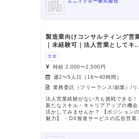
エニィクルー株式会社
て、デジタルマーケティング領域の営
業・提案・実行体制を確立すべく、立
上げメンバーとしてデジタル領域をリ
ドできる人材を急募中です。 福岡支社
におけるデジタルマーケティング事業
製造業向けコンサルティング営
立ち上げを一任されるポジションで、
件提案〜納品ディレクションまで幅広
｜未経験可｜法人営業としてキ
関与でき、事業責任者に近い裁量を持
リアアップしたい方
ことができる案件です。
営業
時給 2,000〜2,500円
週2〜5人日（16〜40時間）
業務委託（フリーランス/副業）/リ
ート（在宅）
法人営業経験がない方も挑戦できる！
新たなスキル・キャリアアップの機会
活かしてみませんか？ 【ポジションの
魅力】 ・DX推進サービスの広告営業
携わり、製造業のデジタル化を支援す
社会貢献性の高い仕事です！ ・若手
員が中心に活躍している職場で、新し