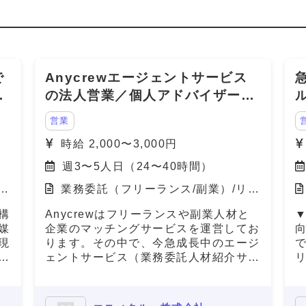
で
Anycrewエージェントサービス
の
の法人営業／個人アドバイザー
（RA・CA）
営業
時給 2,000〜3,000円
週3〜5人日（24〜40時間）
岡
業務委託（フリーランス/副業）/リモ
ート（在宅）
構
Anycrewはフリーランスや副業人材と
媒
企業のマッチングサービスを運営してお
現
ります。その中で、今急成長中のエージ
ク
ェントサービス（業務委託人材紹介サー
ル
ビス）の ・リクルーティングアドバイ
ま
ザー（法人営業） ・キャリアアドバイ
能
ザー（個人サポート） の業務を担って