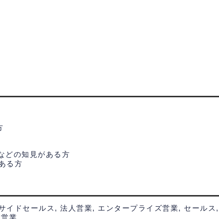
方
などの知見がある方
イドセールス, 法人営業, エンタープライズ営業, セールス, 営
人営業