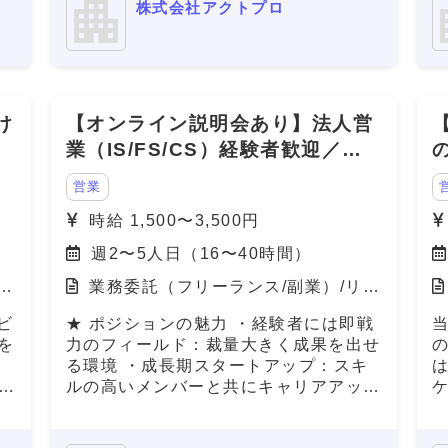
株式会社アクトプロ
が
ポート。即効性のあるコスト削減を実現
明
します。 ● **Jクレジット創出支援** 省
ョ
エネ・再エネの導入や改善活動を可視化
し、Jクレジットとして認証・販売でき
き
るよう全面的にサポート。新たな収益源
け
【オンライン説明会あり】法人営
の確保や、ESG評価・脱炭素経営の推
す。 ■ 募集背
す
進に貢献します。 近年、GXは「企業の
業（IS/FS/CS）経験者歓迎／未
行
競争力」を左右する重要テーマとなって
経験も応募可
す
おり、コスト削減と環境価値の創出を両
営業
で
立できる点が大きな魅力です。 今回、
時給 1,500〜3,500円
業
当社はこれらのサービスにご関心をお持
フ
ちの企業様をご紹介いただけるパートナ
週2〜5人日（16〜40時間）
研
ーを募集しています。
モ
業務委託（フリーランス/副業）/リモ
比
ート（在宅）
。
ビ
★ ポジションの魅力 ・経験者には即戦
い
を
力のフィールド：裁量大きく成果を出せ
定
る環境 ・成長期スタートアップ：スキ
で
ルの高いメンバーと共にキャリアアップ
M
国
・柔軟な働き方：フルリモート／副業可
り
・研修・マニュアルあり：未経験からで