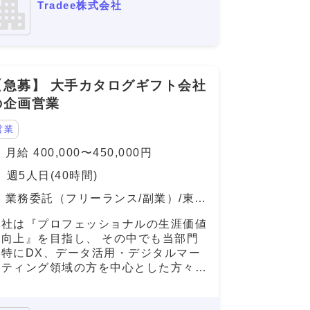
Tradee株式会社
機会を獲得することで社会に貢献してい
きたいと考えております。 またメンバ
ーひとりひとりの会社への貢献度も大き
く当社の従業員には「稼げる人財」にな
るべく働きやすい環境を提供していきま
【急募】 大手カタログギフト会社
景 毎月10案件ほどお客様
が増えており、事業拡大により募集しま
の企画営業
す。
営業
月給 400,000〜450,000円
週5人日(40時間)
業務委託（フリーランス/副業）/東京
都
当社は『プロフェッショナルの生涯価値
の向上』を目指し、 その中でも当部門
は特にDX、データ活用・デジタルマー
ケティング領域の方を中心とした方々へ
の ご就業の支援をミッションとしてお
ります。 本件は弊社と雇用を結び、弊