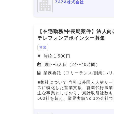
ZAZA株式会社
チャレンジを歓迎するフラットな文化
あります！ ・成果が報酬に直結する
確な評価制度があり、高いモチベーシ
ンで働けます！ ・完全リモート勤務
で、自分のライフスタイルに合った働
【在宅勤務/中長期案件】法人向
方が可能です！ 【自社の説明】 わたし
たちZAZA株式会社は、「未来を実装
テレフォンアポインター募集
る。」をミッションに、 製造業と旅
プラットフォームの領域で革新を起こ
営業
スタートアップ企業です。 主力事業
時給 1,500円
ある「Metoree（メトリー）」は、産
用製品に特化した比較・検索プラット
週3〜5人日（24〜40時間）
ォームで、 製造業界のエンジニアや
業務委託（フリーランス/副業）/リ
究者が、最適な製品を選び、効率的に
ート（在宅）
較検討できる仕組みを提供しています
■弊社について 当社は外国人人材サー
★「産業用製品がすぐにみつかる」と
スに特化した営業支援、営業代行事業
うキャッチフレーズとともに、製品選
主な事業としており、累計取引社数も
に悩む方々に対して「まずはメトリー
500社を超え、業界実績No.1の会社で
検索する」という認知拡大のためにC
す。 登録支援機関と企業を繋ぎ、外
放映中です。
人人財が「日本で働きやすい」環境作
https://youtu.be/U67qstXkmfY?