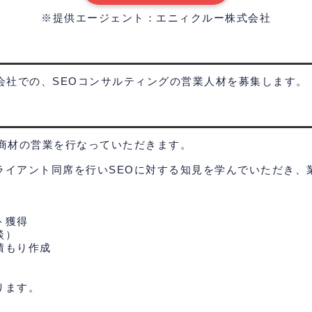
※提供エージェント：エニィクルー株式会社
の商材の営業を行なっていただきます。
ライアント同席を行いSEOに対する知見を学んでいただき、
。
ト獲得
談）
積もり作成
ります。