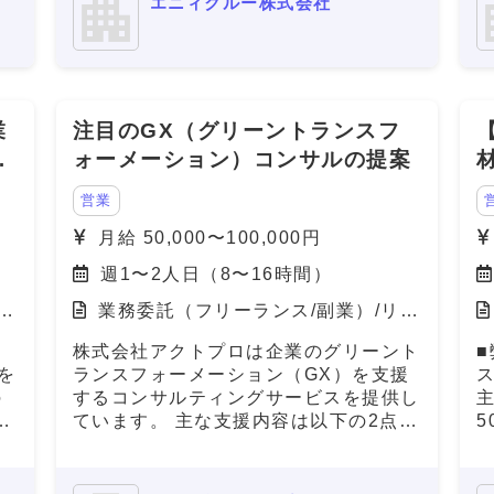
エニィクルー株式会社
いただける方を募集しております。
ち
ー
の
業
注目のGX（グリーントランスフ
案
く
ャ
ォーメーション）コンサルの提案
つ
営業
月給 50,000〜100,000円
週1〜2人日（8〜16時間）
モ
業務委託（フリーランス/副業）/リモ
ート（在宅）
株式会社アクトプロは企業のグリーント
を
ランスフォーメーション（GX）を支援
するコンサルティングサービスを提供し
に
ています。 主な支援内容は以下の2点で
5
る
す。 ● **電力会社の最適化による電気
社
代削減** 企業の電力使用状況を分析
い
し、最適なプラン・電力会社の選定をサ