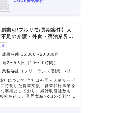
OOOP株式会社
【副業可/フルリモ/長期案件】人
材不足の介護・外食・宿泊業界等
の企業へのテレアポ
営業
成果報酬 15,000〜20,000円
週2〜5人日（16〜40時間）
業務委託（フリーランス/副業）/リモ
ート（在宅）
■弊社について 当社は外国人人材サービ
スに特化した営業支援、営業代行事業を
主な事業としており、累計取引社数も
00社を超え、業界実績No.1の会社で
す。 登録支援機関と企業を繋ぎ、外国
人人財が「日本で働きやすい」環境作り
を目指し、より多くの外国人人財の就業