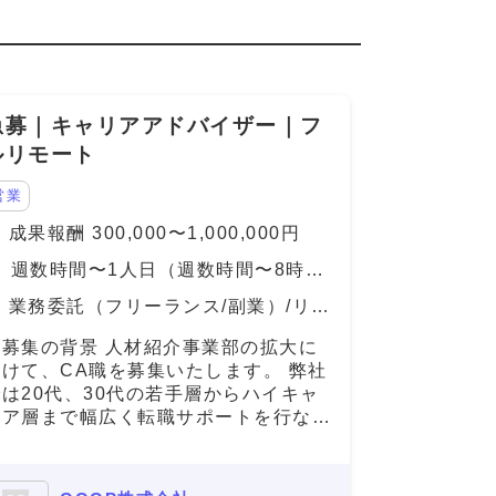
急募｜キャリアアドバイザー｜フ
ルリモート
営業
成果報酬 300,000〜1,000,000円
週数時間〜1人日（週数時間〜8時
間）
業務委託（フリーランス/副業）/リモ
ート（在宅）
▼募集の背景 人材紹介事業部の拡大に
向けて、CA職を募集いたします。 弊社
では20代、30代の若手層からハイキャ
リア層まで幅広く転職サポートを行なっ
ております。 現在、求職者へご提案可
な求人数は65000件以上(DB求人含
む)ございます。