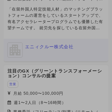
率的に比較検討できる仕組みを提供しています。
宅）
★「産業用製品がすぐにみつかる」というキャッ
「在留外国人特定技能人材」のマッチングプラッ
チフレーズとともに、製品選定に悩む方々に対し
トフォームの運営をしているスタートアップで、
て「まずはメトリーで検索する」という認知拡大
有名アクセラレータープログラムでも優勝した有
のためにCM放映中です。
望チームです。 就労先を探している在留外国人
https://youtu.be/U67qstXkmfY?feature=shared
を抱える「海外の人材会社」と、外国人を雇用し
★国内最大級の産業用製品検索サービス
たい企業を繋ぐプラットフォームを開発してお
『Metoree』 https://metoree.com/ ★導入事例は
エニィクルー株式会社
り、現在数万人の外国人労働者が登録しており、
こちらから！ https://metoree.com/guides/ 【募
参画企業数も急増しています。 また、在留外国
集の背景】 製造業界でもデジタルシフトが加速
人300万人全員が利用対象になる、toC向けのビ
し、製品の比較・検討プロセスはオンラインが主
ザ申請サービスもリリース予定です。 事業の更
注目のGX（グリーントランスフォーメーシ
流になりつつあります。 この変化を捉え、
なる拡大や将来的なIPOを見据え、将来的な経営
ョン）コンサルの提案
「Metoree」への掲載を通じたリード獲得を支援
チームへの参画を視野に入れながら、急成長スタ
する需要が急拡大しています。 より多くの製造
ートアップにおいて、中途人材採用を戦略の立案
営業
業メーカー・販売代理店にMetoreeの価値を届け
から実施までリードいただける方を募集いたしま
月給 50,000〜100,000円
るため、 セールス組織の拡大・強化のため増員
す。 ■ご応募（興味あり）にあたり■ 【必須1】
を検討しています。 【セールスチームの特徴】
週1〜2人日（8〜16時間）
プロフィール（社歴、業務ご経験）詳細をご記載
社内での情報共有や称賛し合う文化で、プロ意識
ください。 【必須2】下記、「副業からの転職」
業務委託（フリーランス/副業）/リモート（在