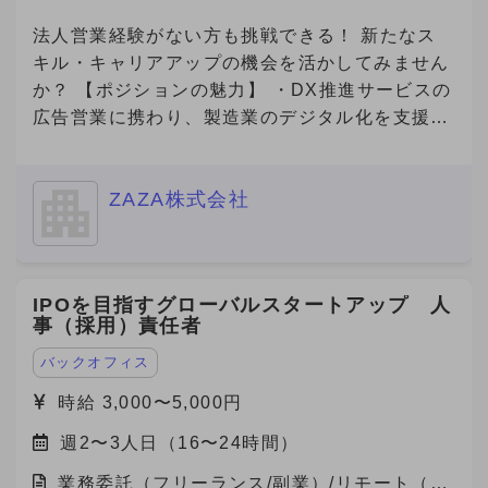
宅）
法人営業経験がない方も挑戦できる！ 新たなス
キル・キャリアアップの機会を活かしてみません
か？ 【ポジションの魅力】 ・DX推進サービスの
広告営業に携わり、製造業のデジタル化を支援す
る社会貢献性の高い仕事です！ ・若手社員が中
心に活躍している職場で、新しいチャレンジを歓
ZAZA株式会社
迎するフラットな文化があります！ ・成果が報
酬に直結する明確な評価制度があり、高いモチベ
ーションで働けます！ ・完全リモート勤務で、
自分のライフスタイルに合った働き方が可能で
IPOを目指すグローバルスタートアップ 人
す！ 【自社の説明】 わたしたちZAZA株式会社
事（採用）責任者
は、「未来を実装する。」をミッションに、 製
造業と旅行プラットフォームの領域で革新を起こ
バックオフィス
すスタートアップ企業です。 主力事業である
時給 3,000〜5,000円
「Metoree（メトリー）」は、産業用製品に特化
週2〜3人日（16〜24時間）
した比較・検索プラットフォームで、 製造業界
のエンジニアや研究者が、最適な製品を選び、効
業務委託（フリーランス/副業）/リモート（在