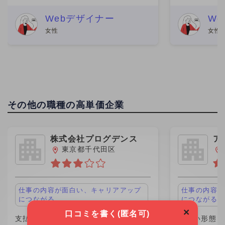
としてもらうことができました。全て
せん。 いな
を完了しないと報酬がもらえないた
仕事の案件を
Webデザイナー
W
め、仕事の訂正をした時などの時間を
ーケティング
女性
女性
考慮してもらえなかったのが嫌でし
ました。 報酬
その他の職種の高単価企業
株式会社プログデンス
ア
グ
東京都千代田区
仕事の内容が面白い、キャリアアップ
仕事の内容が
につながる
につながる
×
口コミを書く(匿名可)
支払い形態：月単価 ￥1,100,000
支払い形態：月