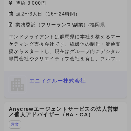
時給 3,000円
週2〜3人日（16〜24時間）
業務委託（フリーランス/副業）/福岡県
エンドクライアントは群馬県に本社を構えるマー
ケティング支援会社です。紙媒体の制作・流通支
援からスタートし、現在はグループ内にデジタル
専門会社やクリエイティブ会社を有し、フルファ
ネルでのマーケティング支援を展開しています。
今回、その企業の福岡営業所にて、デジタルマー
エニィクルー株式会社
ケティング領域の営業・提案・実行体制を確立す
べく、立ち上げメンバーとしてデジタル領域をリ
ードできる人材を急募中です。 福岡支社におけ
るデジタルマーケティング事業の立ち上げを一任
Anycrewエージェントサービスの法人営業
されるポジションで、案件提案〜納品ディレクシ
／個人アドバイザー（RA・CA）
ョンまで幅広く関与でき、事業責任者に近い裁量
を持つことができる案件です。
営業