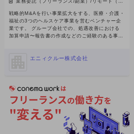
業務委託（フリーランス/副業）/リモート（在
宅）
戦略的M&Aを行い事業拡大をする、医療・介護・
福祉の3つのヘルスケア事業を営むベンチャー企
業です。 グループ会社での、処遇改善における
加算申請〜報告書の作成などのご経験のある事務
経験者の方を募集いたします。
============================ ■ご応募に
エニィクルー株式会社
あたり■（必須） 必須要件について、具体的なご
経験を補足コメントでご提示ください。 ※補足コ
メントが無い場合やプロフィール詳細が不明な場
合を含め、全ての方にご返信ができない場合があ
ります。