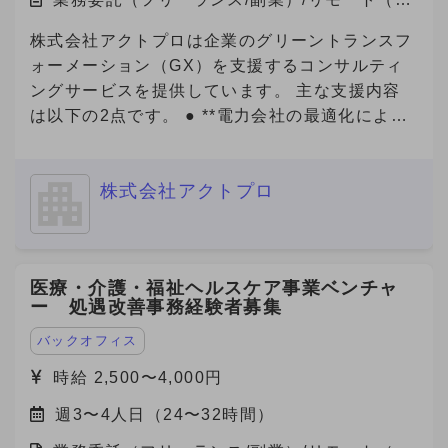
の高いメンバーが刺激しあい切磋琢磨していま
について、該当する番号をお知らせください。
宅）
す。 また、メンバー（マネジメント未経験）か
【必須3】バックグラウンドについても選考の参
株式会社アクトプロは企業のグリーントランスフ
らリーダー・マネージャーに昇格したメンバーも
考にさせていただいておりますので、大学・学
ォーメーション（GX）を支援するコンサルティ
多数在籍しており、挑戦をしたい方へのチャンス
部・専攻内容も記載してご応募をお願いいたしま
ングサービスを提供しています。 主な支援内容
の機会がたくさんあります。 社内ナレッジも豊
す。 「副業からの転職」について： 数ヶ月〜半
は以下の2点です。 ● **電力会社の最適化による
富な環境です、営業スキル・キャリアを磨きたい
年程度の副業期間を経て、双方のマッチ度を見極
電気代削減** 企業の電力使用状況を分析し、最適
方はぜひ、一度エントリーください。 【ジョイ
めつつ半年〜1年程度を目安に、転職をご検討い
なプラン・電力会社の選定をサポート。即効性の
ン後の動き方】 ・研修期間あり（最大15時間）
ただける方から優先的に採用させていただく案件
株式会社アクトプロ
あるコスト削減を実現します。 ● **Jクレジット
└マニュアル読み込み（自学）、ロープレ実
です。 --------------------- ① 今のところ転職の可
創出支援** 省エネ・再エネの導入や改善活動を可
施、商談同席 ※研修期間中も報酬は発生します。
能性「無し」 ② 内容・条件により転職の可能性
視化し、Jクレジットとして認証・販売できるよ
（条件の変更なし） ※研修期間終了後、継続する
「ややあり」（1年以上先） ③ 内容・条件により
う全面的にサポート。新たな収益源の確保や、
場合は1ヶ月ごとの自動更新制となります。 ※研
医療・介護・福祉ヘルスケア事業ベンチャ
転職の可能性「あり」（半年から1年以内程度）
ESG評価・脱炭素経営の推進に貢献します。 近
ー 処遇改善事務経験者募集
修期間の実績により契約終了の可能性あります。
④ 転職を「積極的に検討中」（半年以内） -------
年、GXは「企業の競争力」を左右する重要テー
-------------- ※これらの記載がない場合、
マとなっており、コスト削減と環境価値の創出を
バックオフィス
Anycrewよりクライアントへの最適なご提案を実
両立できる点が大きな魅力です。 今回、当社は
時給 2,500〜4,000円
施する観点から、大変恐縮ですがご返信できない
これらのサービスにご関心をお持ちの企業様をご
ことがありますので、ご協力をお願いいたしま
週3〜4人日（24〜32時間）
紹介いただけるパートナーを募集しています。
す。