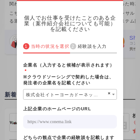
関わった時期：2023年
関わった時期：
こちらの企業が他社から請け負ってい
ITコンサル
個人でお仕事を受けたことのある企
る運用保守案件の業務を行なっていま
のシステム開
業（案件紹介会社についても可能）
を記載ください
した。 こちらの企業の社員さん数名か
きました。働
らなるチームの一員という形で、みな
が一番の魅力
Webデザイナー
Shi
コン
さん親切でした。 こちらの社員さんと
ムエンジニア
女性
当時の状況を選択
経験談を入力
男性 
個人的な繋がりがあり、その
が、この案件
企業名（入力すると候補が表示されます）
*
※クラウドソーシングで契約した場合は、
発注者の企業名を記載ください
×
新着投稿
株式会社イトーヨーカドーネットスーパー
上記企業のホームページのURL
株式会社ビデオチューブ
株
ｈ
東京都新宿区
どちらの観点で企業の経験談を記載します