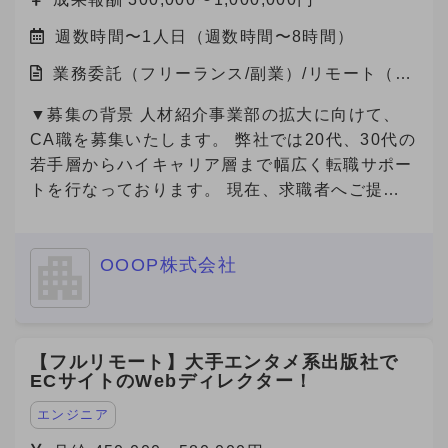
週数時間〜1人日（週数時間〜8時間）
業務委託（フリーランス/副業）/リモート（在
宅）
▼募集の背景 人材紹介事業部の拡大に向けて、
CA職を募集いたします。 弊社では20代、30代の
若手層からハイキャリア層まで幅広く転職サポー
トを行なっております。 現在、求職者へご提案
可能な求人数は65000件以上(DB求人含む)ござい
ます。
OOOP株式会社
【フルリモート】大手エンタメ系出版社で
ECサイトのWebディレクター！
エンジニア