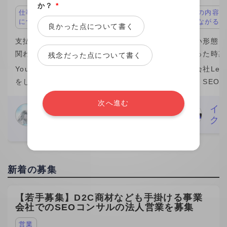
か？
*
仕事の内容が面白い、キャリアアップ
仕事の内容が
につながる
につながる
良かった点について書く
支払い形態：1制作 ￥10,000
支払い形態：時
関わった時期：2026年
関わった時期
残念だった点について書く
YouTubeなどを中心に動画編集の業務
株式会社Leo 
をしています。 私自身、この1年間(仕
では、SEO
事の期間）は成長を感じられた期間で
マーケティン
次へ進む
素直に嬉しいです。 そのきっかけをく
ら分析改善ま
Nari Meguro
イ
編集者
ク
れたのがビデオチューブさんでした。
た。特に、検
29歳
実は、最初にネット
ワード設計や
新着の募集
【若手募集】D2C商材なども手掛ける事業
会社でのSEOコンサルの法人営業を募集
営業