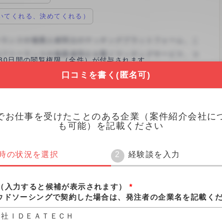
いてくれる、決めてくれる）
30日間の閲覧権限（全件）が付与されます。
※回答は匿名でも行えます。
口コミを書く(匿名可)
口コミを書く(3分)
でお仕事を受けたことのある企業（案件紹介会社に
も可能）を記載ください
時の状況を選択
経験談を入力
ア
（入力すると候補が表示されます）
*
ウドソーシングで契約した場合は、発注者の企業名を記載く
会社ＩＤＥＡＴＥＣＨ