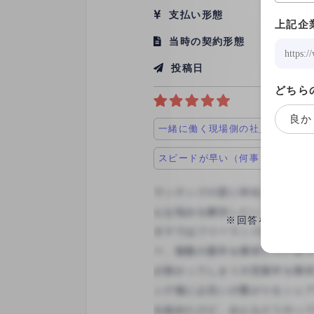
支払い形態
1記事 ￥6
上記企
当時の契約形態
準委任契
投稿日
2023/12
どちら
良か
一緒に働く現場側の社員に良い人
スピードが早い（何事もすぐに動
※回答をすると、