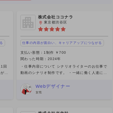
ク
株式会社ココナラ
東京都渋谷区
る
仕事の内容が面白い、キャリアアップにつながる
支払い形態：1制作 ￥700
関わった時期：2024年
に1回
・仕事内容について シナリオライターのお仕事で
者がつ
動画のシナリオ制作です。 ・一緒に働く人達につ
 ・ブ
いて リモートワークだったため、PCでのやり取
イトの
りでしたが、親切に丁寧に指導してくださったた
Webデザイナー
めスムーズに進みま
女性