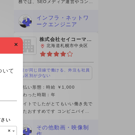
務では、SEOメディア運営やコンテ
ンツマーケティングに携わり、記事
企画から分析改善まで一貫して担当
インフラ・ネットワ
ークエンジニア
しました。特に、検索ニーズを踏ま
えたキーワード設計や、ユ
株式会社セイコーマー
×
ト
北海道札幌市中央区
ついて
皆が同じ目線で働ける、外注も社員
も区別が少ない
支払い形態：時給 ￥1,000
関わった時期：年
バイトでしたがとてもいい働き先で
したおすすめです コンビニバイト
として雇われましたが場所によるか
ださい
もしれませんが、パートさんのお人
その他動画・映像制
×
作
柄もよく業務内容の質問にもきちん