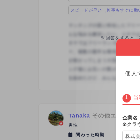
スピードが早い（何事もすぐに動
※回答をすると、
個人
当
Tanaka
その他エンジニ
企業名
※クラ
男性
関わった時期
2023年
株式