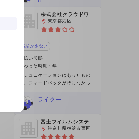
とわかりやすく答えてくださいまし
た。 働
株式会社クラウドワー
クス
東京都港区
残業が少ない
支払い形態：
関わった時期：年
コミュニケーションはあったもの
の、フィードバックが特になかった
ので完了して支払いもスムーズであ
った。途中理由もなく、切られたの
ライター
は良質なコンテンツの記事を出せな
かったのが自身が悔やまれます。手
数料が高く
富士フイルムシステム
ズ株式会社
神奈川県横浜市西区