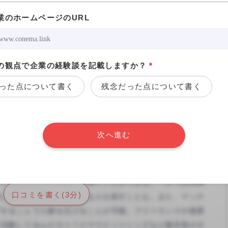
,000
職種平均¥7,982より低め
業のホームページのURL
約
/05
の観点で企業の経験談を記載しますか？
*
った点について書く
残念だった点について書く
が多い
いてくれる、決めてくれる）
相場よりも高単価であった
次へ進む
30日間の閲覧権限（全件）が付与されます。
※回答は匿名でも行えます。
口コミを書く(3分)