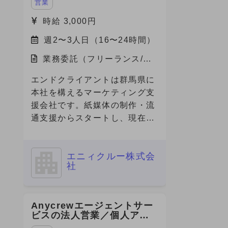
営業
時給 3,000円
週2〜3人日（16〜24時間）
業務委託（フリーランス/副
業）/福岡県
エンドクライアントは群馬県に
本社を構えるマーケティング支
援会社です。紙媒体の制作・流
通支援からスタートし、現在は
グループ内にデジタル専門会社
やクリエイティブ会社を有し、
エニィクルー株式会
フルファネルでのマーケティン
社
グ支援を展開しています。 今
回、その企業の福岡営業所に
て、デジタルマーケティング領
Anycrewエージェントサー
域の営業・提案・実行体制を確
ビスの法人営業／個人アド
立すべく、立ち上げメンバーと
バイザー（RA・CA）