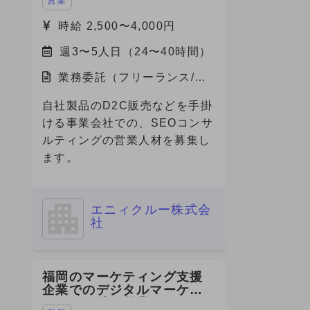
営業
募集
時給 2,500〜4,000円
週3〜5人日（24〜40時間）
業務委託（フリーランス/副
業）/東京都
自社製品のD2C販売などを手掛
ける事業会社での、SEOコンサ
ルティングの営業人材を募集し
ます。
エニィクルー株式会
社
福岡のマーケティング支援
企業でのデジタルマーケテ
ィング領域の営業・PM