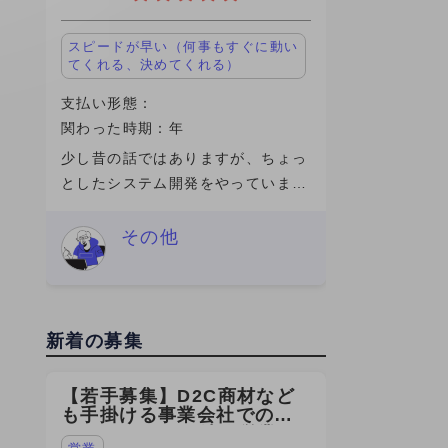
スピードが早い（何事もすぐに動い
てくれる、決めてくれる）
支払い形態：
関わった時期：年
少し昔の話ではありますが、ちょっ
としたシステム開発をやっていまし
た。社内向けの業務システムをいじ
ったり、改修したり、動かなければ
その他
直すというような、わりと実務寄り
の業務内容でした。ガチガチの研究
というよ
新着の募集
【若手募集】D2C商材など
も手掛ける事業会社での
SEOコンサルの法人営業を