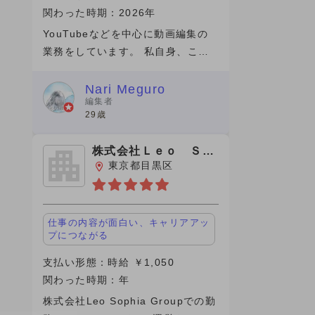
関わった時期：2026年
YouTubeなどを中心に動画編集の
業務をしています。 私自身、この1
年間(仕事の期間）は成長を感じら
れた期間で素直に嬉しいです。 そ
Nari Meguro
編集者
のきっかけをくれたのがビデオチュ
29歳
ーブさんでした。実は、最初にネッ
ト
株式会社Ｌｅｏ Ｓｏ
ｐｈｉａ
東京都目黒区
仕事の内容が面白い、キャリアアッ
プにつながる
支払い形態：時給 ￥1,050
関わった時期：年
株式会社Leo Sophia Groupでの勤