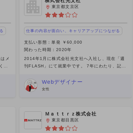
株式会社光文社
東京都文京区
る
仕事の内容が面白い、キャリアアップにつながる
支払い形態：単発 ￥60,000
関わった時期：2020年
とはメ
2014年1月に株式会社光文社へ入社し、現在「週
くス
刊FLASH」にて就業中です。 7年にわたり、記
いほど
者・カメラマン・編集業務に従事してきました。
事が
1 / 3 事件・ニュースからグラビアや企画全般を
Webデザイナー
担当、本
女性
Ｍａｔｔｒｚ株式会社
東京都目黒区