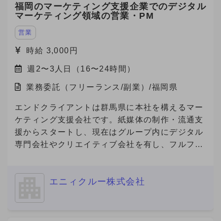
福岡のマーケティング支援企業でのデジタル
マーケティング領域の営業・PM
営業
時給 3,000円
週2〜3人日（16〜24時間）
業務委託（フリーランス/副業）/福岡県
エンドクライアントは群馬県に本社を構えるマー
ケティング支援会社です。紙媒体の制作・流通支
援からスタートし、現在はグループ内にデジタル
専門会社やクリエイティブ会社を有し、フルファ
ネルでのマーケティング支援を展開しています。
今回、その企業の福岡営業所にて、デジタルマー
エニィクルー株式会社
ケティング領域の営業・提案・実行体制を確立す
べく、立ち上げメンバーとしてデジタル領域をリ
ードできる人材を急募中です。 福岡支社におけ
るデジタルマーケティング事業の立ち上げを一任