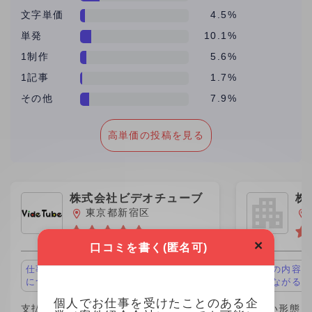
文字単価
4.5%
単発
10.1%
1制作
5.6%
1記事
1.7%
その他
7.9%
高単価の投稿を見る
株式会社ビデオチューブ
株
ｈ
東京都新宿区
×
口コミを書く(匿名可)
仕事の内容が面白い、キャリアアップ
仕事の内容が
につながる
につながる
個人でお仕事を受けたことのある企
支払い形態：1制作 ￥10,000
支払い形態：時