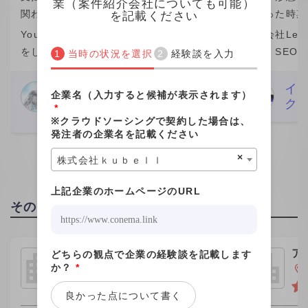
業（案件紹介会社についても可能）
関わった時期：2026年
関わった時期
を記載ください
YouTubeなどを中心に動画編集の業務
株式会社Leo 
をしています。 私自身、この1年間(仕
では、SEO
当時の状況を選択
経験談を入力
事の期間）は成長を感じられた期間で
マーケティン
素直に嬉しいです。 そのきっかけをく
ら分析改善ま
Nari Meguro
イ
企業名（入力すると候補が表示されます）
編集者
ク
れたのがビデオチューブさんでした。
た。特に、検
*
29歳
実は、最初にネット
ワード設計や
※クラウドソーシングで契約した場合は、
発注者の企業名を記載ください
×
株式会社ｋｕｂｅｌｌ
上記企業のホームページのURL
その他の職種の高単価企業
株式会社プログデンス
ア
どちらの観点で企業の経験談を記載します
グ
か？
*
東京都千代田区
良かった点について書く