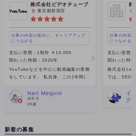
株式会社ビデオチューブ
株
ｈ
東京都新宿区
仕事の内容が面白い、キャリアアップ
仕事の内容が
につながる
につながる
支払い形態：1制作 ￥10,000
支払い形態：時
関わった時期：2026年
関わった時期
YouTubeなどを中心に動画編集の業務
株式会社Leo 
をしています。 私自身、この1年間(仕
では、SEO
事の期間）は成長を感じられた期間で
マーケティン
素直に嬉しいです。 そのきっかけをく
ら分析改善ま
Nari Meguro
イ
編集者
ク
れたのがビデオチューブさんでした。
た。特に、検
29歳
実は、最初にネット
ワード設計や
新着の募集