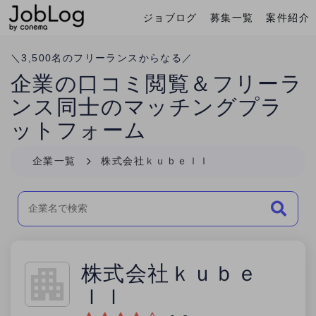
ジョブログ
募集一覧
案件紹介
Conema
ホーム
＼
3,500
名のフリーランスからなる／
企業の口コミ閲覧＆フリーラ
ンス同士のマッチングプラ
ットフォーム
企業一覧
株式会社ｋｕｂｅｌｌ
株式会社ｋｕｂｅ
ｌｌ