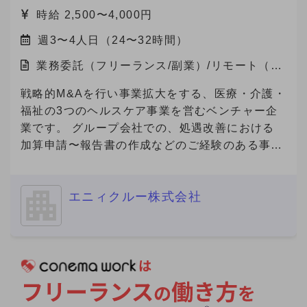
Anycrewよりクライアントへの最適なご提案を実
両立できる点が大きな魅力です。 今回、当社は
時給 2,500〜4,000円
施する観点から、大変恐縮ですがご返信できない
これらのサービスにご関心をお持ちの企業様をご
ことがありますので、ご協力をお願いいたしま
週3〜4人日（24〜32時間）
紹介いただけるパートナーを募集しています。
す。
業務委託（フリーランス/副業）/リモート（在
宅）
戦略的M&Aを行い事業拡大をする、医療・介護・
福祉の3つのヘルスケア事業を営むベンチャー企
業です。 グループ会社での、処遇改善における
加算申請〜報告書の作成などのご経験のある事務
経験者の方を募集いたします。
============================ ■ご応募に
エニィクルー株式会社
あたり■（必須） 必須要件について、具体的なご
経験を補足コメントでご提示ください。 ※補足コ
メントが無い場合やプロフィール詳細が不明な場
合を含め、全ての方にご返信ができない場合があ
ります。