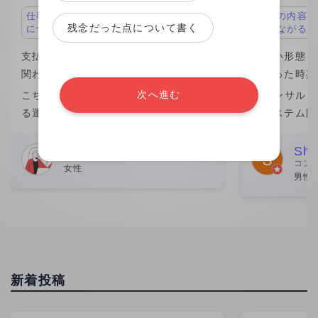
仕事の内容が面白い、キャリアアップ
仕事の内容が
残念だった点について書く
につながる
につながる
支払い形態：月単価 ￥1,100,000
支払い形態：月
関わった時期：2023年
関わった時期：
次へ進む
こちらの企業が他社から請け負ってい
ITコンサル
る運用保守案件の業務を行なっていま
のシステム開
した。 こちらの企業の社員さん数名か
きました。働
らなるチームの一員という形で、みな
が一番の魅力
Webデザイナー
Shi
コン
さん親切でした。 こちらの社員さんと
ムエンジニア
女性
男性 
個人的な繋がりがあり、その
が、この案件
新着投稿