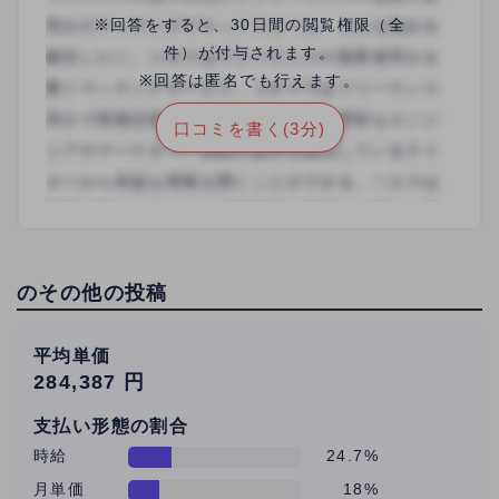
内には振り込まれるのでとてもありがたいです、 ま
※回答をすると、30日間の閲覧権限（全
た、細かく質問しても嫌な顔ひとつせず答えてもら
件）が付与されます。
えますし、担当者さんからは「わからないところが
※回答は匿名でも行えます。
あれば質問攻めにしていただいてもかまいません」
口コミを書く(3分)
と言っていただきました。 基本的な連絡は
ChatWorkで行い、必要な時だけオンライン面談を
行いますが、どちらも固すぎずラフすぎずちょうど
よいゆるさでやりとりしながら、楽しく仕事をして
います。
のその他の投稿
平均単価
284,387 円
支払い形態の割合
時給
24.7%
月単価
18%