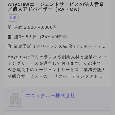
Anycrewエージェントサービスの法人営業
されるポジションで、案件提案〜納品ディレクシ
／個人アドバイザー（RA・CA）
ョンまで幅広く関与でき、事業責任者に近い裁量
を持つことができる案件です。
営業
時給 2,000〜3,000円
週3〜5人日（24〜40時間）
業務委託（フリーランス/副業）/リモート（在
宅）
Anycrewはフリーランスや副業人材と企業のマッ
チングサービスを運営しております。その中で、
今急成長中のエージェントサービス（業務委託人
材紹介サービス）の ・リクルーティングアドバ
イザー（法人営業） ・キャリアアドバイザー
（個人サポート） の業務を担っていただける方
エニィクルー株式会社
を募集しております。