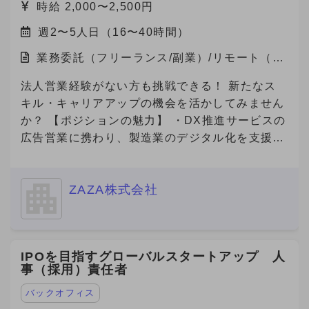
時給 2,000〜2,500円
週2〜5人日（16〜40時間）
業務委託（フリーランス/副業）/リモート（在
宅）
法人営業経験がない方も挑戦できる！ 新たなス
キル・キャリアアップの機会を活かしてみません
か？ 【ポジションの魅力】 ・DX推進サービスの
広告営業に携わり、製造業のデジタル化を支援す
る社会貢献性の高い仕事です！ ・若手社員が中
心に活躍している職場で、新しいチャレンジを歓
ZAZA株式会社
迎するフラットな文化があります！ ・成果が報
酬に直結する明確な評価制度があり、高いモチベ
ーションで働けます！ ・完全リモート勤務で、
自分のライフスタイルに合った働き方が可能で
IPOを目指すグローバルスタートアップ 人
す！ 【自社の説明】 わたしたちZAZA株式会社
事（採用）責任者
は、「未来を実装する。」をミッションに、 製
造業と旅行プラットフォームの領域で革新を起こ
バックオフィス