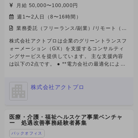
業メーカー・販売代理店にMetoreeの価値を届け
から実施までリードいただける方を募集いたしま
月給 50,000〜100,000円
るため、 セールス組織の拡大・強化のため増員
す。 ■ご応募（興味あり）にあたり■ 【必須1】
を検討しています。 【セールスチームの特徴】
週1〜2人日（8〜16時間）
プロフィール（社歴、業務ご経験）詳細をご記載
社内での情報共有や称賛し合う文化で、プロ意識
ください。 【必須2】下記、「副業からの転職」
業務委託（フリーランス/副業）/リモート（在
の高いメンバーが刺激しあい切磋琢磨していま
について、該当する番号をお知らせください。
宅）
す。 また、メンバー（マネジメント未経験）か
【必須3】バックグラウンドについても選考の参
株式会社アクトプロは企業のグリーントランスフ
らリーダー・マネージャーに昇格したメンバーも
考にさせていただいておりますので、大学・学
ォーメーション（GX）を支援するコンサルティ
多数在籍しており、挑戦をしたい方へのチャンス
部・専攻内容も記載してご応募をお願いいたしま
ングサービスを提供しています。 主な支援内容
の機会がたくさんあります。 社内ナレッジも豊
す。 「副業からの転職」について： 数ヶ月〜半
は以下の2点です。 ● **電力会社の最適化による
富な環境です、営業スキル・キャリアを磨きたい
年程度の副業期間を経て、双方のマッチ度を見極
電気代削減** 企業の電力使用状況を分析し、最適
方はぜひ、一度エントリーください。 【ジョイ
めつつ半年〜1年程度を目安に、転職をご検討い
なプラン・電力会社の選定をサポート。即効性の
ン後の動き方】 ・研修期間あり（最大15時間）
ただける方から優先的に採用させていただく案件
株式会社アクトプロ
あるコスト削減を実現します。 ● **Jクレジット
└マニュアル読み込み（自学）、ロープレ実
です。 --------------------- ① 今のところ転職の可
創出支援** 省エネ・再エネの導入や改善活動を可
施、商談同席 ※研修期間中も報酬は発生します。
能性「無し」 ② 内容・条件により転職の可能性
視化し、Jクレジットとして認証・販売できるよ
（条件の変更なし） ※研修期間終了後、継続する
「ややあり」（1年以上先） ③ 内容・条件により
う全面的にサポート。新たな収益源の確保や、
場合は1ヶ月ごとの自動更新制となります。 ※研
医療・介護・福祉ヘルスケア事業ベンチャ
転職の可能性「あり」（半年から1年以内程度）
ESG評価・脱炭素経営の推進に貢献します。 近
ー 処遇改善事務経験者募集
修期間の実績により契約終了の可能性あります。
④ 転職を「積極的に検討中」（半年以内） -------
年、GXは「企業の競争力」を左右する重要テー
-------------- ※これらの記載がない場合、
マとなっており、コスト削減と環境価値の創出を
バックオフィス