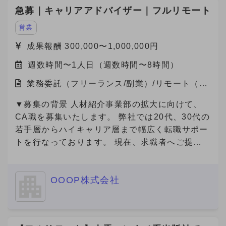
急募｜キャリアアドバイザー｜フルリモート
営業
成果報酬 300,000〜1,000,000円
週数時間〜1人日（週数時間〜8時間）
業務委託（フリーランス/副業）/リモート（在
宅）
▼募集の背景 人材紹介事業部の拡大に向けて、
CA職を募集いたします。 弊社では20代、30代の
若手層からハイキャリア層まで幅広く転職サポー
トを行なっております。 現在、求職者へご提案
可能な求人数は65000件以上(DB求人含む)ござい
ます。
OOOP株式会社