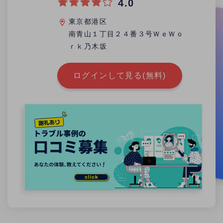
4.0
東京都港区
南青山１丁目２４番３号ＷｅＷｏ
ｒｋ乃木坂
ログインして見る(無料)