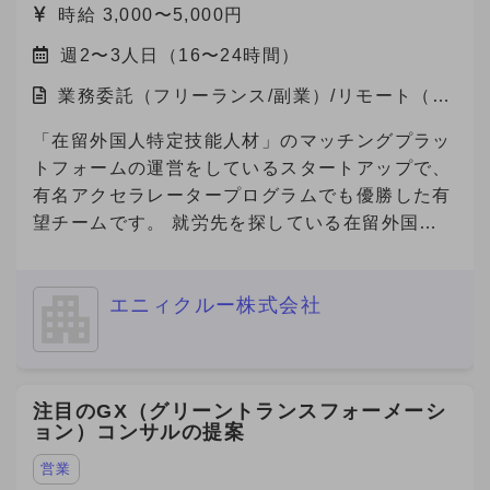
すスタートアップ企業です。 主力事業である
時給 3,000〜5,000円
「Metoree（メトリー）」は、産業用製品に特化
週2〜3人日（16〜24時間）
した比較・検索プラットフォームで、 製造業界
のエンジニアや研究者が、最適な製品を選び、効
業務委託（フリーランス/副業）/リモート（在
率的に比較検討できる仕組みを提供しています。
宅）
★「産業用製品がすぐにみつかる」というキャッ
「在留外国人特定技能人材」のマッチングプラッ
チフレーズとともに、製品選定に悩む方々に対し
トフォームの運営をしているスタートアップで、
て「まずはメトリーで検索する」という認知拡大
有名アクセラレータープログラムでも優勝した有
のためにCM放映中です。
望チームです。 就労先を探している在留外国人
https://youtu.be/U67qstXkmfY?feature=shared
を抱える「海外の人材会社」と、外国人を雇用し
★国内最大級の産業用製品検索サービス
たい企業を繋ぐプラットフォームを開発してお
『Metoree』 https://metoree.com/ ★導入事例は
エニィクルー株式会社
り、現在数万人の外国人労働者が登録しており、
こちらから！ https://metoree.com/guides/ 【募
参画企業数も急増しています。 また、在留外国
集の背景】 製造業界でもデジタルシフトが加速
人300万人全員が利用対象になる、toC向けのビ
し、製品の比較・検討プロセスはオンラインが主
ザ申請サービスもリリース予定です。 事業の更
注目のGX（グリーントランスフォーメーシ
流になりつつあります。 この変化を捉え、
なる拡大や将来的なIPOを見据え、将来的な経営
ョン）コンサルの提案
「Metoree」への掲載を通じたリード獲得を支援
チームへの参画を視野に入れながら、急成長スタ
する需要が急拡大しています。 より多くの製造
ートアップにおいて、中途人材採用を戦略の立案
営業