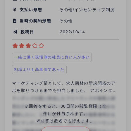
支払い形態
その他/インセンティブ制度
当時の契約形態
その他
投稿日
2022/10/14
一緒に働く現場側の社員に良い人が多い
相場よりも高単価であった
マーケティング部として、求人商材の新規開拓のア
ポを取りつけるまでを担当しました。 アポインター
→営業→運営ときれいな、部署担当の流れができて
おり、各部署スペシャリストが集まっている感じで
※回答をすると、30日間の閲覧権限（全
した。 アポインターもしっかりと研修があり、すぐ
件）が付与されます。
に相談のできる距離の近い指導係がいて、向上心の
※回答は匿名でも行えます。
ある方は着実に数字を伸ばしてました。 良くも悪く