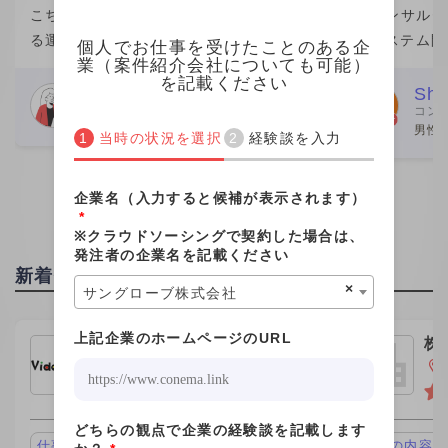
こちらの企業が他社から請け負ってい
ITコンサル
る運用保守案件の業務を行なっていま
のシステム開
個人でお仕事を受けたことのある企
業（案件紹介会社についても可能）
した。 こちらの企業の社員さん数名か
きました。働
を記載ください
らなるチームの一員という形で、みな
が一番の魅力
Webデザイナー
Shi
コン
さん親切でした。 こちらの社員さんと
ムエンジニア
女性
男性 
当時の状況を選択
経験談を入力
個人的な繋がりがあり、その
が、この案件
企業名（入力すると候補が表示されます）
*
※クラウドソーシングで契約した場合は、
発注者の企業名を記載ください
新着投稿
×
サングローブ株式会社
上記企業のホームページのURL
株式会社ビデオチューブ
株
ｈ
東京都新宿区
どちらの観点で企業の経験談を記載します
仕事の内容が面白い、キャリアアップ
仕事の内容が