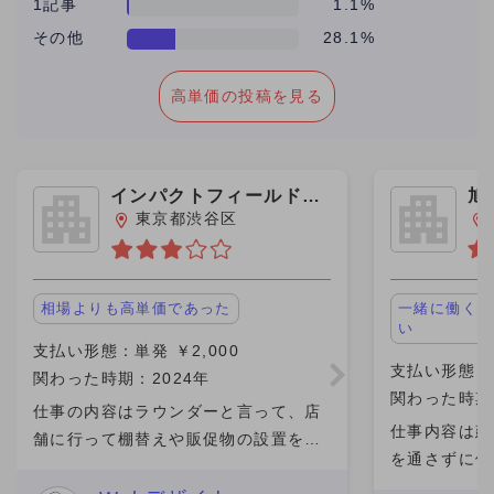
1記事
1.1%
その他
28.1%
高単価の投稿を見る
インパクトフィールド株
旭
式会社
東京都渋谷区
相場よりも高単価であった
一緒に働く現
い
支払い形態：単発 ￥2,000
支払い形態：単
関わった時期：2024年
関わった時期：
仕事の内容はラウンダーと言って、店
仕事内容は建
舗に行って棚替えや販促物の設置をす
を通さずに個
る仕事を請け負っています。単独で行
もらいました