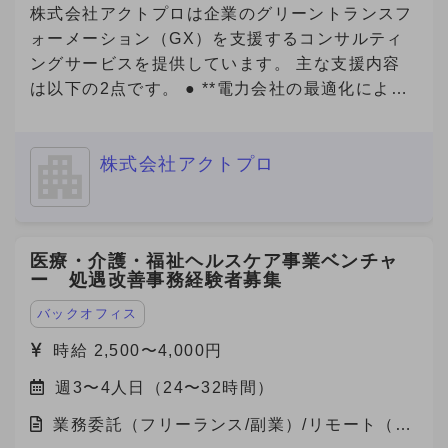
す。 また、メンバー（マネジメント未経験）か
【必須3】バックグラウンドについても選考の参
株式会社アクトプロは企業のグリーントランスフ
らリーダー・マネージャーに昇格したメンバーも
考にさせていただいておりますので、大学・学
ォーメーション（GX）を支援するコンサルティ
多数在籍しており、挑戦をしたい方へのチャンス
部・専攻内容も記載してご応募をお願いいたしま
ングサービスを提供しています。 主な支援内容
の機会がたくさんあります。 社内ナレッジも豊
す。 「副業からの転職」について： 数ヶ月〜半
は以下の2点です。 ● **電力会社の最適化による
富な環境です、営業スキル・キャリアを磨きたい
年程度の副業期間を経て、双方のマッチ度を見極
電気代削減** 企業の電力使用状況を分析し、最適
方はぜひ、一度エントリーください。 【ジョイ
めつつ半年〜1年程度を目安に、転職をご検討い
なプラン・電力会社の選定をサポート。即効性の
ン後の動き方】 ・研修期間あり（最大15時間）
ただける方から優先的に採用させていただく案件
株式会社アクトプロ
あるコスト削減を実現します。 ● **Jクレジット
└マニュアル読み込み（自学）、ロープレ実
です。 --------------------- ① 今のところ転職の可
創出支援** 省エネ・再エネの導入や改善活動を可
施、商談同席 ※研修期間中も報酬は発生します。
能性「無し」 ② 内容・条件により転職の可能性
視化し、Jクレジットとして認証・販売できるよ
（条件の変更なし） ※研修期間終了後、継続する
「ややあり」（1年以上先） ③ 内容・条件により
う全面的にサポート。新たな収益源の確保や、
場合は1ヶ月ごとの自動更新制となります。 ※研
医療・介護・福祉ヘルスケア事業ベンチャ
転職の可能性「あり」（半年から1年以内程度）
ESG評価・脱炭素経営の推進に貢献します。 近
ー 処遇改善事務経験者募集
修期間の実績により契約終了の可能性あります。
④ 転職を「積極的に検討中」（半年以内） -------
年、GXは「企業の競争力」を左右する重要テー
-------------- ※これらの記載がない場合、
マとなっており、コスト削減と環境価値の創出を
バックオフィス
Anycrewよりクライアントへの最適なご提案を実
両立できる点が大きな魅力です。 今回、当社は
時給 2,500〜4,000円
施する観点から、大変恐縮ですがご返信できない
これらのサービスにご関心をお持ちの企業様をご
ことがありますので、ご協力をお願いいたしま
週3〜4人日（24〜32時間）
紹介いただけるパートナーを募集しています。
す。
業務委託（フリーランス/副業）/リモート（在