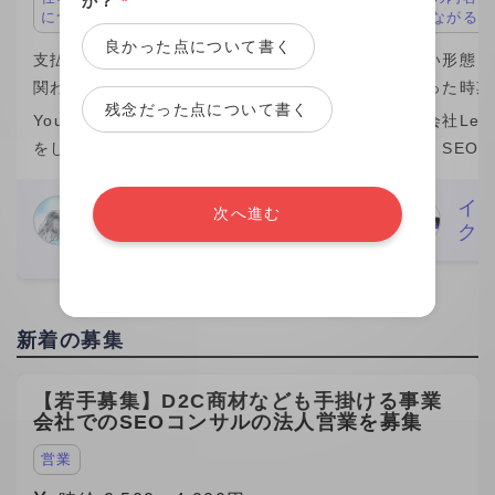
か？
*
につながる
につながる
良かった点について書く
支払い形態：1制作 ￥10,000
支払い形態：時
関わった時期：2026年
関わった時期
残念だった点について書く
YouTubeなどを中心に動画編集の業務
株式会社Leo 
をしています。 私自身、この1年間(仕
では、SEO
事の期間）は成長を感じられた期間で
マーケティン
素直に嬉しいです。 そのきっかけをく
ら分析改善ま
Nari Meguro
イ
次へ進む
編集者
ク
れたのがビデオチューブさんでした。
た。特に、検
29歳
実は、最初にネット
ワード設計や
新着の募集
【若手募集】D2C商材なども手掛ける事業
会社でのSEOコンサルの法人営業を募集
営業