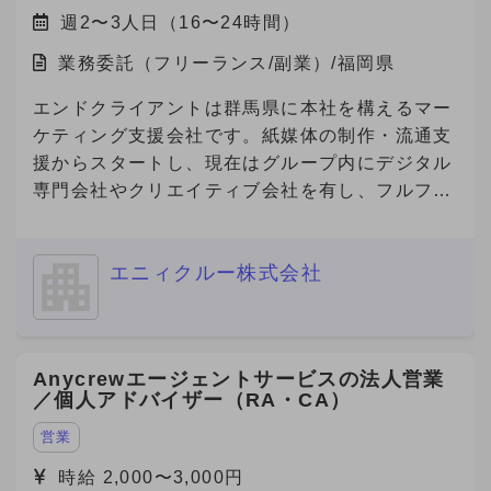
週2〜3人日（16〜24時間）
業務委託（フリーランス/副業）/福岡県
エンドクライアントは群馬県に本社を構えるマー
ケティング支援会社です。紙媒体の制作・流通支
援からスタートし、現在はグループ内にデジタル
専門会社やクリエイティブ会社を有し、フルファ
ネルでのマーケティング支援を展開しています。
今回、その企業の福岡営業所にて、デジタルマー
エニィクルー株式会社
ケティング領域の営業・提案・実行体制を確立す
べく、立ち上げメンバーとしてデジタル領域をリ
ードできる人材を急募中です。 福岡支社におけ
るデジタルマーケティング事業の立ち上げを一任
Anycrewエージェントサービスの法人営業
されるポジションで、案件提案〜納品ディレクシ
／個人アドバイザー（RA・CA）
ョンまで幅広く関与でき、事業責任者に近い裁量
を持つことができる案件です。
営業
時給 2,000〜3,000円