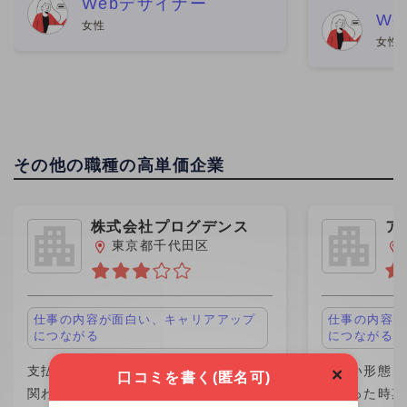
動するので、一緒に働く人は特にいま
Webデザイナー
れに基づいた
W
せん。何度も同じ店舗に行くと、店舗
女性
に働く人たち
女性
のスタッフさんが覚えてくれる程
その他職人だ
その他の職種の高単価企業
株式会社プログデンス
ア
グ
東京都千代田区
仕事の内容が面白い、キャリアアップ
仕事の内容が
につながる
につながる
支払い形態：月単価 ￥1,100,000
支払い形態：月
×
口コミを書く(匿名可)
関わった時期：2023年
関わった時期：