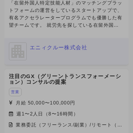
★「産業用製品がすぐにみつかる」というキャッ
「在留外国人特定技能人材」のマッチングプラッ
チフレーズとともに、製品選定に悩む方々に対し
トフォームの運営をしているスタートアップで、
て「まずはメトリーで検索する」という認知拡大
有名アクセラレータープログラムでも優勝した有
のためにCM放映中です。
望チームです。 就労先を探している在留外国人
https://youtu.be/U67qstXkmfY?feature=shared
を抱える「海外の人材会社」と、外国人を雇用し
★国内最大級の産業用製品検索サービス
たい企業を繋ぐプラットフォームを開発してお
『Metoree』 https://metoree.com/ ★導入事例は
エニィクルー株式会社
り、現在数万人の外国人労働者が登録しており、
こちらから！ https://metoree.com/guides/ 【募
参画企業数も急増しています。 また、在留外国
集の背景】 製造業界でもデジタルシフトが加速
人300万人全員が利用対象になる、toC向けのビ
し、製品の比較・検討プロセスはオンラインが主
ザ申請サービスもリリース予定です。 事業の更
注目のGX（グリーントランスフォーメーシ
流になりつつあります。 この変化を捉え、
なる拡大や将来的なIPOを見据え、将来的な経営
ョン）コンサルの提案
「Metoree」への掲載を通じたリード獲得を支援
チームへの参画を視野に入れながら、急成長スタ
する需要が急拡大しています。 より多くの製造
ートアップにおいて、中途人材採用を戦略の立案
営業
業メーカー・販売代理店にMetoreeの価値を届け
から実施までリードいただける方を募集いたしま
月給 50,000〜100,000円
るため、 セールス組織の拡大・強化のため増員
す。 ■ご応募（興味あり）にあたり■ 【必須1】
を検討しています。 【セールスチームの特徴】
週1〜2人日（8〜16時間）
プロフィール（社歴、業務ご経験）詳細をご記載
社内での情報共有や称賛し合う文化で、プロ意識
ください。 【必須2】下記、「副業からの転職」
業務委託（フリーランス/副業）/リモート（在
の高いメンバーが刺激しあい切磋琢磨していま
について、該当する番号をお知らせください。
宅）