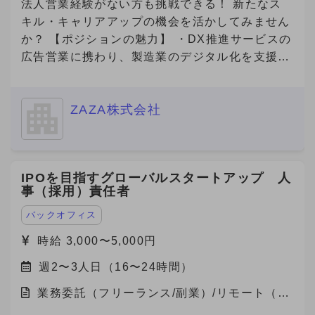
法人営業経験がない方も挑戦できる！ 新たなス
キル・キャリアアップの機会を活かしてみません
か？ 【ポジションの魅力】 ・DX推進サービスの
広告営業に携わり、製造業のデジタル化を支援す
る社会貢献性の高い仕事です！ ・若手社員が中
心に活躍している職場で、新しいチャレンジを歓
ZAZA株式会社
迎するフラットな文化があります！ ・成果が報
酬に直結する明確な評価制度があり、高いモチベ
ーションで働けます！ ・完全リモート勤務で、
自分のライフスタイルに合った働き方が可能で
IPOを目指すグローバルスタートアップ 人
す！ 【自社の説明】 わたしたちZAZA株式会社
事（採用）責任者
は、「未来を実装する。」をミッションに、 製
造業と旅行プラットフォームの領域で革新を起こ
バックオフィス
すスタートアップ企業です。 主力事業である
時給 3,000〜5,000円
「Metoree（メトリー）」は、産業用製品に特化
週2〜3人日（16〜24時間）
した比較・検索プラットフォームで、 製造業界
のエンジニアや研究者が、最適な製品を選び、効
業務委託（フリーランス/副業）/リモート（在
率的に比較検討できる仕組みを提供しています。
宅）