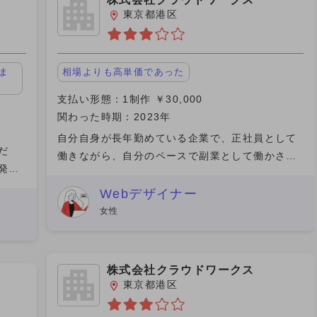
東京都港区
ま
相場よりも高単価であった
支払い形態：1制作 ￥30,000
関わった時期：2023年
自分自身が長年勤めている企業で、正社員として
だ
働きながら、自分のペースで副業として働かさせ
発注
て貰い、なおかつそれなりに仕事の割に、良いお
丁寧
金を貰えた事がとても有り難かったです。 仕事は
Webデザイナー
一部
設備設計についての確認
女性
株式会社クラウドワークス
東京都港区