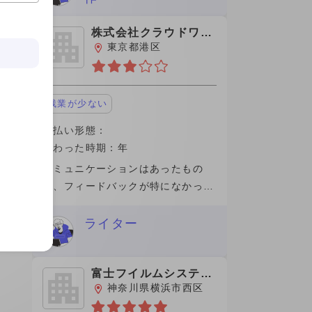
とわかりやすく答えてくださいまし
た。 働
株式会社クラウドワー
クス
東京都港区
残業が少ない
支払い形態：
関わった時期：年
コミュニケーションはあったもの
の、フィードバックが特になかった
ので完了して支払いもスムーズであ
った。途中理由もなく、切られたの
ライター
は良質なコンテンツの記事を出せな
かったのが自身が悔やまれます。手
数料が高く
富士フイルムシステム
ズ株式会社
神奈川県横浜市西区