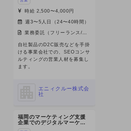
営業
募集
時給 2,500〜4,000円
週3〜5人日（24〜40時間）
業務委託（フリーランス/副
業）/東京都
自社製品のD2C販売などを手掛
ける事業会社での、SEOコンサ
ルティングの営業人材を募集し
ます。
エニィクルー株式会
社
福岡のマーケティング支援
企業でのデジタルマーケテ
ィング領域の営業・PM