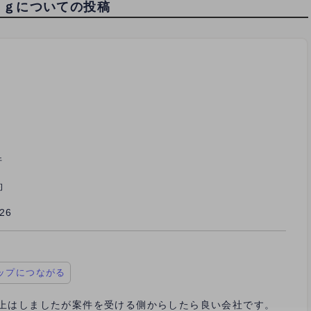
ｎｇについての投稿
件
約
/26
ップにつながる
itterで炎上はしましたが案件を受ける側からしたら良い会社です。