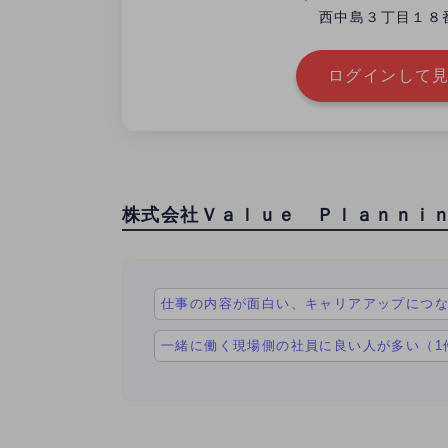
西中島３丁目１８
ログインして見
株式会社Ｖａｌｕｅ Ｐｌａｎｎｉ
仕事の内容が面白い、キャリアアップにつな
一緒に働く現場側の社員に良い人が多い（1