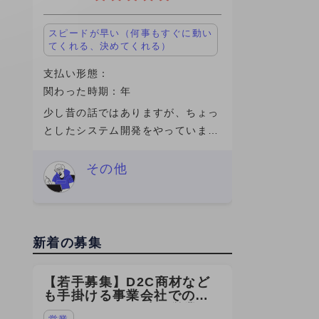
スピードが早い（何事もすぐに動い
てくれる、決めてくれる）
支払い形態：
関わった時期：年
少し昔の話ではありますが、ちょっ
としたシステム開発をやっていまし
た。社内向けの業務システムをいじ
ったり、改修したり、動かなければ
その他
直すというような、わりと実務寄り
の業務内容でした。ガチガチの研究
というよ
新着の募集
【若手募集】D2C商材など
も手掛ける事業会社での
SEOコンサルの法人営業を