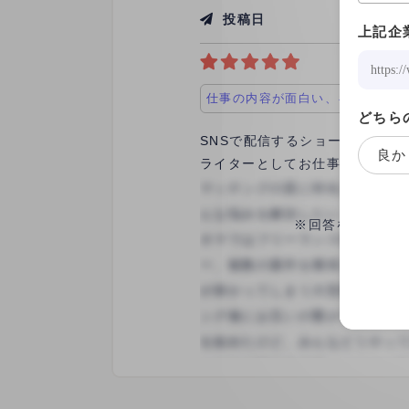
投稿日
2023/02
上記企
仕事の内容が面白い、キャリアア
どちら
SNSで配信するショートドラマ
良か
ライターとしてお仕事させていた
ルやり取りなどで進めていただ
さったので、スムーズに気持ち
※回答をすると、
ートストーリーの短い分数のド
さり、こちらとしても新しい形
打合せ、原稿料のお支払などの
アント様でした。