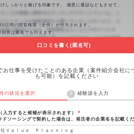
けしっかりと稼げる印象です。 適度に通話などもさせて頂
た。 是非またご機会あればお願い致します！
30日間の閲覧権限（全件）が付与されます。
※回答は匿名でも行えます。
口コミを書く(匿名可)
口コミを書く(3分)
でお仕事を受けたことのある企業（案件紹介会社に
も可能）を記載ください
時の状況を選択
経験談を入力
（入力すると候補が表示されます）
*
ウドソーシングで契約した場合は、発注者の企業名を記載く
会社Ｖａｌｕｅ Ｐｌａｎｎｉｎｇ