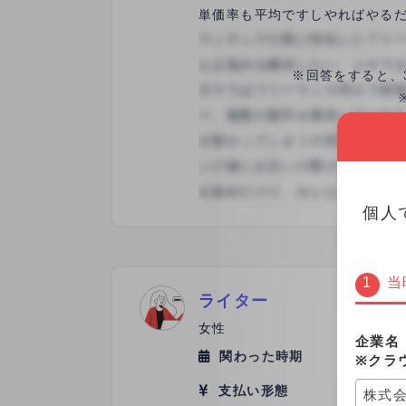
単価率も平均ですしやればやるだ
きサポート面でも万全な感じでし
※回答をすると、
個人
当
ライター
女性
企業名
関わった時期
2022年
※クラ
支払い形態
1制作
株式