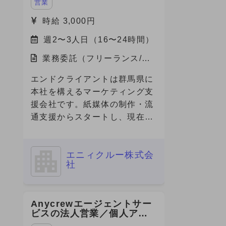
営業
時給 3,000円
週2〜3人日（16〜24時間）
業務委託（フリーランス/副
業）/福岡県
エンドクライアントは群馬県に
本社を構えるマーケティング支
援会社です。紙媒体の制作・流
通支援からスタートし、現在は
グループ内にデジタル専門会社
やクリエイティブ会社を有し、
エニィクルー株式会
フルファネルでのマーケティン
社
グ支援を展開しています。 今
回、その企業の福岡営業所に
て、デジタルマーケティング領
Anycrewエージェントサー
域の営業・提案・実行体制を確
ビスの法人営業／個人アド
立すべく、立ち上げメンバーと
バイザー（RA・CA）