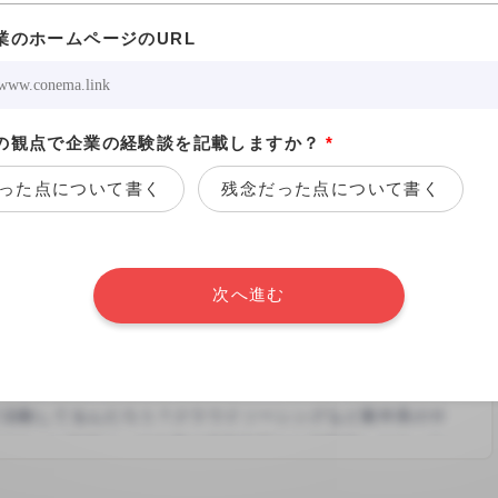
/10
業のホームページのURL
ップにつながる
一緒に働く現場側の社員に良い人が多い
の観点で企業の経験談を記載しますか？
*
を制作されるとのことで、脚本の発注をいただき、シナリオ
った点について書く
残念だった点について書く
だきました。お打ち合わせのほうは主にZoom会議やメー
き、こちらの疑問点や要望に関しても快くレスポンスをくだ
よくお仕事を進めさせていただくことができました！ ショ
30日間の閲覧権限（全件）が付与されます。
ラマではありましたが、しっかりと良いものを制作してくだ
次へ進む
※回答は匿名でも行えます。
での配信ドラマに携われて、よい経験となりました。発注、
やり取りに関しても、すべて問題なく、信頼のおけるクライ
口コミを書く(3分)