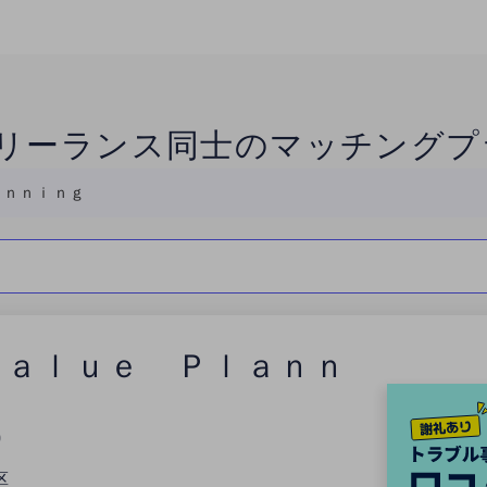
リーランス同士のマッチングプ
ａｎｎｉｎｇ
Ｖａｌｕｅ Ｐｌａｎｎ
0
区