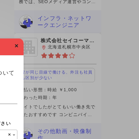
務では、SEOメディア運営やコンテ
ンツマーケティングに携わり、記事
企画から分析改善まで一貫して担当
インフラ・ネットワ
ークエンジニア
しました。特に、検索ニーズを踏ま
えたキーワード設計や、ユ
株式会社セイコーマー
×
ト
北海道札幌市中央区
ついて
皆が同じ目線で働ける、外注も社員
も区別が少ない
支払い形態：時給 ￥1,000
関わった時期：年
バイトでしたがとてもいい働き先で
したおすすめです コンビニバイト
として雇われましたが場所によるか
ださい
もしれませんが、パートさんのお人
その他動画・映像制
×
作
柄もよく業務内容の質問にもきちん