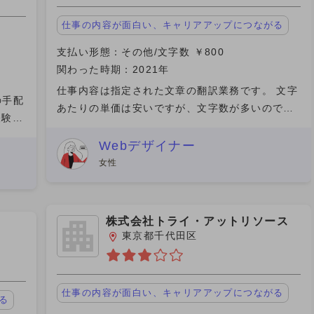
仕事の内容が面白い、キャリアアップにつながる
支払い形態：その他/文字数 ￥800
関わった時期：2021年
仕事内容は指定された文章の翻訳業務です。 文字
の手配
あたりの単価は安いですが、文字数が多いのでア
経験者
ンケートを答えたり、誰かのお店の名前を考える
かっ
(アイデアを商品とする)案件よりまとまった金額
Webデザイナー
も付随
の報酬が発生します。
女性
株式会社トライ・アットリソース
東京都千代田区
仕事の内容が面白い、キャリアアップにつながる
る