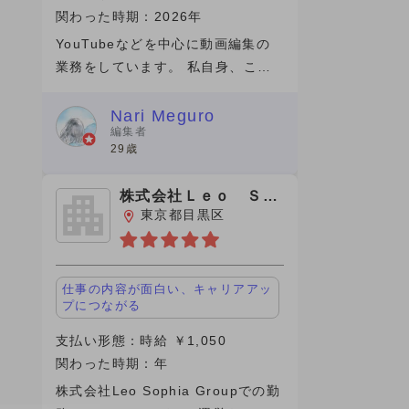
関わった時期：2026年
YouTubeなどを中心に動画編集の
業務をしています。 私自身、この1
年間(仕事の期間）は成長を感じら
れた期間で素直に嬉しいです。 そ
Nari Meguro
編集者
のきっかけをくれたのがビデオチュ
29歳
ーブさんでした。実は、最初にネッ
ト
株式会社Ｌｅｏ Ｓｏ
ｐｈｉａ
東京都目黒区
仕事の内容が面白い、キャリアアッ
プにつながる
支払い形態：時給 ￥1,050
関わった時期：年
株式会社Leo Sophia Groupでの勤