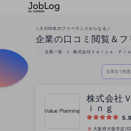
Conema
＼
3,500
名のフリーランスからなる／
企業の口コミ閲覧＆フ
企業一覧
株式会社Ｖａｌｕｅ Ｐｌ
株式会社
ｉｎｇ
5.
大阪府大阪市淀川