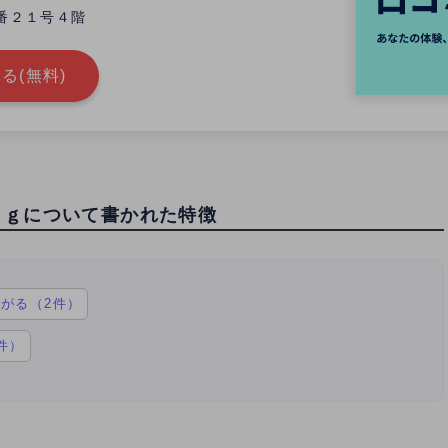
番２１号４階
る(無料)
ｎｇについて書かれた特徴
がる（2件）
件）