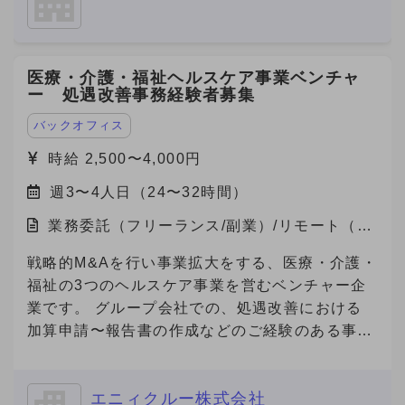
└マニュアル読み込み（自学）、ロープレ実
です。 --------------------- ① 今のところ転職の可
創出支援** 省エネ・再エネの導入や改善活動を可
施、商談同席 ※研修期間中も報酬は発生します。
能性「無し」 ② 内容・条件により転職の可能性
視化し、Jクレジットとして認証・販売できるよ
（条件の変更なし） ※研修期間終了後、継続する
「ややあり」（1年以上先） ③ 内容・条件により
う全面的にサポート。新たな収益源の確保や、
場合は1ヶ月ごとの自動更新制となります。 ※研
医療・介護・福祉ヘルスケア事業ベンチャ
転職の可能性「あり」（半年から1年以内程度）
ESG評価・脱炭素経営の推進に貢献します。 近
ー 処遇改善事務経験者募集
修期間の実績により契約終了の可能性あります。
④ 転職を「積極的に検討中」（半年以内） -------
年、GXは「企業の競争力」を左右する重要テー
-------------- ※これらの記載がない場合、
マとなっており、コスト削減と環境価値の創出を
バックオフィス
Anycrewよりクライアントへの最適なご提案を実
両立できる点が大きな魅力です。 今回、当社は
時給 2,500〜4,000円
施する観点から、大変恐縮ですがご返信できない
これらのサービスにご関心をお持ちの企業様をご
ことがありますので、ご協力をお願いいたしま
週3〜4人日（24〜32時間）
紹介いただけるパートナーを募集しています。
す。
業務委託（フリーランス/副業）/リモート（在
宅）
戦略的M&Aを行い事業拡大をする、医療・介護・
福祉の3つのヘルスケア事業を営むベンチャー企
業です。 グループ会社での、処遇改善における
加算申請〜報告書の作成などのご経験のある事務
経験者の方を募集いたします。
============================ ■ご応募に
エニィクルー株式会社
あたり■（必須） 必須要件について、具体的なご