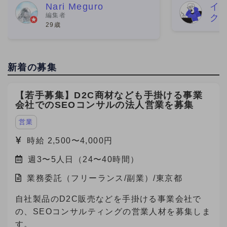
素直に嬉しいです。 そのきっかけをく
ら分析改善ま
Nari Meguro
イ
編集者
ク
れたのがビデオチューブさんでした。
た。特に、検
29歳
実は、最初にネット
ワード設計や
新着の募集
【若手募集】D2C商材なども手掛ける事業
会社でのSEOコンサルの法人営業を募集
営業
時給 2,500〜4,000円
週3〜5人日（24〜40時間）
業務委託（フリーランス/副業）/東京都
自社製品のD2C販売などを手掛ける事業会社で
の、SEOコンサルティングの営業人材を募集しま
す。