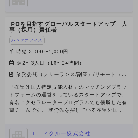
酬に直結する明確な評価制度があり、高いモチベ
ーションで働けます！ ・完全リモート勤務で、
自分のライフスタイルに合った働き方が可能で
IPOを目指すグローバルスタートアップ 人
す！ 【自社の説明】 わたしたちZAZA株式会社
事（採用）責任者
は、「未来を実装する。」をミッションに、 製
造業と旅行プラットフォームの領域で革新を起こ
バックオフィス
すスタートアップ企業です。 主力事業である
時給 3,000〜5,000円
「Metoree（メトリー）」は、産業用製品に特化
週2〜3人日（16〜24時間）
した比較・検索プラットフォームで、 製造業界
のエンジニアや研究者が、最適な製品を選び、効
業務委託（フリーランス/副業）/リモート（在
率的に比較検討できる仕組みを提供しています。
宅）
★「産業用製品がすぐにみつかる」というキャッ
「在留外国人特定技能人材」のマッチングプラッ
チフレーズとともに、製品選定に悩む方々に対し
トフォームの運営をしているスタートアップで、
て「まずはメトリーで検索する」という認知拡大
有名アクセラレータープログラムでも優勝した有
のためにCM放映中です。
望チームです。 就労先を探している在留外国人
https://youtu.be/U67qstXkmfY?feature=shared
を抱える「海外の人材会社」と、外国人を雇用し
★国内最大級の産業用製品検索サービス
たい企業を繋ぐプラットフォームを開発してお
『Metoree』 https://metoree.com/ ★導入事例は
エニィクルー株式会社
り、現在数万人の外国人労働者が登録しており、