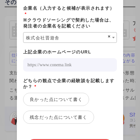
その他の職種の高単価企業
企業名（入力すると候補が表示されます）
*
※クラウドソーシングで契約した場合は、
株式会社プログデンス
ア
発注者の企業名を記載ください
グ
東京都千代田区
×
株式会社晋遊舎
上記企業のホームページのURL
仕事の内容が面白い、キャリアアップ
仕事の内容が
につながる
につながる
支払い形態：月単価 ￥1,100,000
支払い形態：月
どちらの観点で企業の経験談を記載します
関わった時期：2023年
関わった時期：
か？
*
こちらの企業が他社から請け負ってい
ITコンサル
る運用保守案件の業務を行なっていま
のシステム開
良かった点について書く
した。 こちらの企業の社員さん数名か
きました。働
らなるチームの一員という形で、みな
が一番の魅力
Webデザイナー
Shi
残念だった点について書く
コン
さん親切でした。 こちらの社員さんと
ムエンジニア
女性
男性 
個人的な繋がりがあり、その
が、この案件