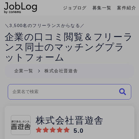
ジョブログ
募集一覧
案件紹介
Conema
ホーム
＼
3,500
名のフリーランスからなる／
企業の口コミ閲覧＆フリーラ
ンス同士のマッチングプラ
ットフォーム
企業一覧
株式会社晋遊舎
株式会社晋遊舎
5.0