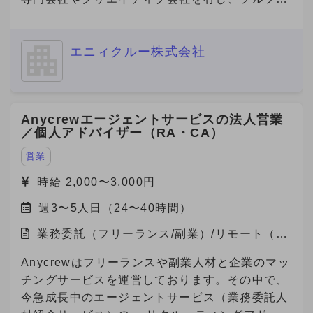
ネルでのマーケティング支援を展開しています。
今回、その企業の福岡営業所にて、デジタルマー
エニィクルー株式会社
ケティング領域の営業・提案・実行体制を確立す
べく、立ち上げメンバーとしてデジタル領域をリ
ードできる人材を急募中です。 福岡支社におけ
るデジタルマーケティング事業の立ち上げを一任
Anycrewエージェントサービスの法人営業
されるポジションで、案件提案〜納品ディレクシ
／個人アドバイザー（RA・CA）
ョンまで幅広く関与でき、事業責任者に近い裁量
を持つことができる案件です。
営業
時給 2,000〜3,000円
週3〜5人日（24〜40時間）
業務委託（フリーランス/副業）/リモート（在
宅）
Anycrewはフリーランスや副業人材と企業のマッ
チングサービスを運営しております。その中で、
今急成長中のエージェントサービス（業務委託人