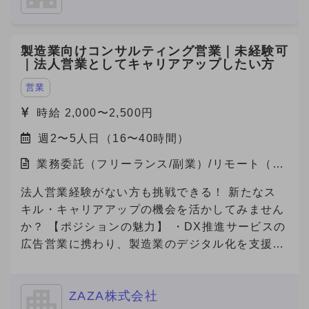
製造業向けコンサルティング営業｜未経験可
｜法人営業としてキャリアアップしたい方
営業
時給 2,000〜2,500円
週2〜5人日（16〜40時間）
業務委託（フリーランス/副業）/リモート（在
宅）
法人営業経験がない方も挑戦できる！ 新たなス
キル・キャリアアップの機会を活かしてみません
か？ 【ポジションの魅力】 ・DX推進サービスの
広告営業に携わり、製造業のデジタル化を支援す
る社会貢献性の高い仕事です！ ・若手社員が中
心に活躍している職場で、新しいチャレンジを歓
ZAZA株式会社
迎するフラットな文化があります！ ・成果が報