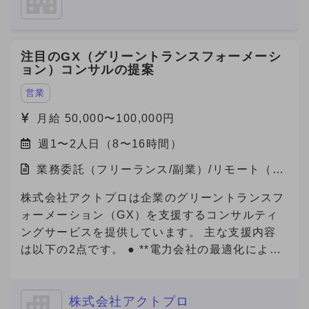
こちらから！ https://metoree.com/guides/ 【募
参画企業数も急増しています。 また、在留外国
集の背景】 製造業界でもデジタルシフトが加速
人300万人全員が利用対象になる、toC向けのビ
し、製品の比較・検討プロセスはオンラインが主
ザ申請サービスもリリース予定です。 事業の更
注目のGX（グリーントランスフォーメーシ
流になりつつあります。 この変化を捉え、
なる拡大や将来的なIPOを見据え、将来的な経営
ョン）コンサルの提案
「Metoree」への掲載を通じたリード獲得を支援
チームへの参画を視野に入れながら、急成長スタ
する需要が急拡大しています。 より多くの製造
ートアップにおいて、中途人材採用を戦略の立案
営業
業メーカー・販売代理店にMetoreeの価値を届け
から実施までリードいただける方を募集いたしま
月給 50,000〜100,000円
るため、 セールス組織の拡大・強化のため増員
す。 ■ご応募（興味あり）にあたり■ 【必須1】
を検討しています。 【セールスチームの特徴】
週1〜2人日（8〜16時間）
プロフィール（社歴、業務ご経験）詳細をご記載
社内での情報共有や称賛し合う文化で、プロ意識
ください。 【必須2】下記、「副業からの転職」
業務委託（フリーランス/副業）/リモート（在
の高いメンバーが刺激しあい切磋琢磨していま
について、該当する番号をお知らせください。
宅）
す。 また、メンバー（マネジメント未経験）か
【必須3】バックグラウンドについても選考の参
株式会社アクトプロは企業のグリーントランスフ
らリーダー・マネージャーに昇格したメンバーも
考にさせていただいておりますので、大学・学
ォーメーション（GX）を支援するコンサルティ
多数在籍しており、挑戦をしたい方へのチャンス
部・専攻内容も記載してご応募をお願いいたしま
ングサービスを提供しています。 主な支援内容
の機会がたくさんあります。 社内ナレッジも豊
す。 「副業からの転職」について： 数ヶ月〜半
は以下の2点です。 ● **電力会社の最適化による
富な環境です、営業スキル・キャリアを磨きたい
年程度の副業期間を経て、双方のマッチ度を見極
電気代削減** 企業の電力使用状況を分析し、最適
方はぜひ、一度エントリーください。 【ジョイ
めつつ半年〜1年程度を目安に、転職をご検討い
なプラン・電力会社の選定をサポート。即効性の
ン後の動き方】 ・研修期間あり（最大15時間）
ただける方から優先的に採用させていただく案件
株式会社アクトプロ
あるコスト削減を実現します。 ● **Jクレジット