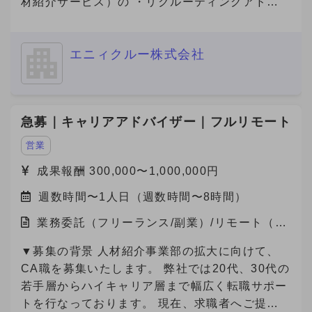
材紹介サービス）の ・リクルーティングアドバ
イザー（法人営業） ・キャリアアドバイザー
（個人サポート） の業務を担っていただける方
エニィクルー株式会社
を募集しております。
急募｜キャリアアドバイザー｜フルリモート
営業
成果報酬 300,000〜1,000,000円
週数時間〜1人日（週数時間〜8時間）
業務委託（フリーランス/副業）/リモート（在
宅）
▼募集の背景 人材紹介事業部の拡大に向けて、
CA職を募集いたします。 弊社では20代、30代の
若手層からハイキャリア層まで幅広く転職サポー
トを行なっております。 現在、求職者へご提案