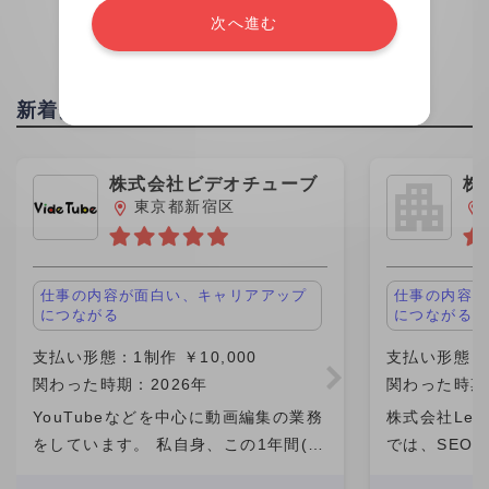
次へ進む
新着投稿
株式会社ビデオチューブ
株
ｈ
東京都新宿区
仕事の内容が面白い、キャリアアップ
仕事の内容が
につながる
につながる
支払い形態：1制作 ￥10,000
支払い形態：時
関わった時期：2026年
関わった時期
YouTubeなどを中心に動画編集の業務
株式会社Leo 
をしています。 私自身、この1年間(仕
では、SEO
事の期間）は成長を感じられた期間で
マーケティン