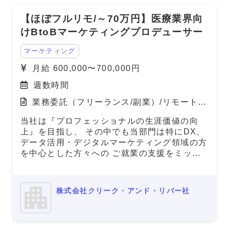
【ほぼフルリモ/～70万円】医療業界向
けBtoBマーケティングプロデューサー
マーケティング
月給 600,000〜700,000円
週数時間
業務委託（フリーランス/副業）/リモート
（在宅）
当社は『プロフェッショナルの生涯価値の向
上』を目指し、 その中でも当部門は特にDX、
データ活用・デジタルマーケティング領域の方
を中心とした方々への ご就業の支援をミッシ
ョンとしております。 本件は弊社と雇用を結
び、弊社クライアント先での勤務頂く案件とな
ります。
株式会社クリーク・アンド・リバー社