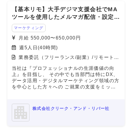
【基本リモ】大手デジマ支援会社でMA
ツールを使用したメルマガ配信・設定業
務！
マーケティング
月給 550,000〜650,000円
週5人日(40時間)
業務委託（フリーランス/副業）/リモート
（在宅）
当社は『プロフェッショナルの生涯価値の向
上』を目指し、 その中でも当部門は特にDX、
データ活用・デジタルマーケティング領域の方
を中心とした方々への ご就業の支援をミッシ
ョンとしております。 本件は弊社と雇用を結
び、弊社クライアント先での勤務頂く案件とな
ります。
株式会社クリーク・アンド・リバー社