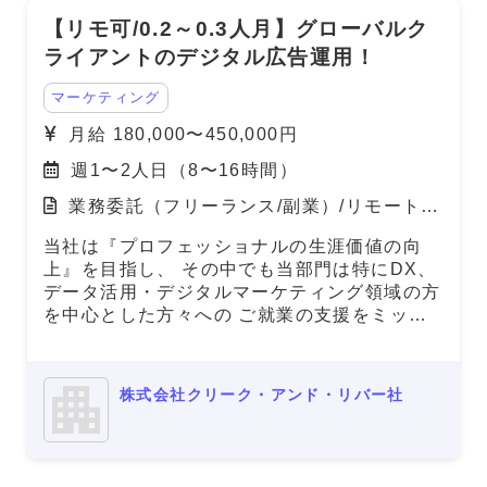
【リモ可/0.2～0.3人月】グローバルク
ライアントのデジタル広告運用！
マーケティング
月給 180,000〜450,000円
週1〜2人日（8〜16時間）
業務委託（フリーランス/副業）/リモート
（在宅）
当社は『プロフェッショナルの生涯価値の向
上』を目指し、 その中でも当部門は特にDX、
データ活用・デジタルマーケティング領域の方
を中心とした方々への ご就業の支援をミッシ
ョンとしております。 本件は弊社と雇用を結
び、弊社クライアント先での勤務頂く案件とな
ります。
株式会社クリーク・アンド・リバー社