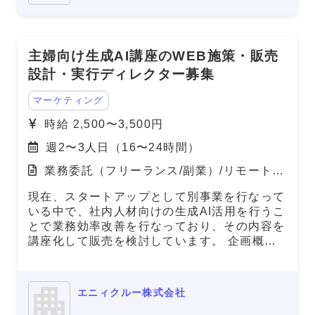
主婦向け生成AI講座のWEB施策・販売
設計・実行ディレクター募集
マーケティング
時給 2,500〜3,500円
週2〜3人日（16〜24時間）
業務委託（フリーランス/副業）/リモート
（在宅）
現在、スタートアップとして別事業を行なって
いる中で、社内人材向けの生成AI活用を行うこ
とで業務効率改善を行なっており、その内容を
講座化して販売を検討しています。 企画概要
は代表の方である程度固まっている内容なの
で、その内容を社内のエンジニア、外部のデザ
イナーさんと連携して、WEB施策、販売まで
エニィクルー株式会社
ディレクションいただける方を募集します。