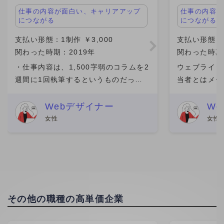
仕事の内容が面白い、キャリアアップ
仕事の内容が
につながる
につながる
支払い形態：1制作 ￥3,000
支払い形態：単
関わった時期：2019年
関わった時期：
・仕事内容は、1,500字弱のコラムを2
ウェブライタ
週間に1回執筆するというものだっ
当者とはメー
た。 ・担当の編集者がついて、親身に
したが、返信
なってサポートをしてくれた。 ・ブロ
できました。
Webデザイナー
W
グやSNSで文章を書いていたら、Web
が上がるシス
女性
女性
サイトの編集者から
仕事がある自
その他の職種の高単価企業