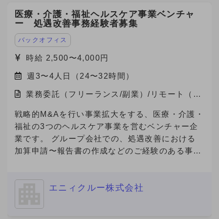
（条件の変更なし） ※研修期間終了後、継続する
「ややあり」（1年以上先） ③ 内容・条件により
う全面的にサポート。新たな収益源の確保や、
場合は1ヶ月ごとの自動更新制となります。 ※研
医療・介護・福祉ヘルスケア事業ベンチャ
転職の可能性「あり」（半年から1年以内程度）
ESG評価・脱炭素経営の推進に貢献します。 近
ー 処遇改善事務経験者募集
修期間の実績により契約終了の可能性あります。
④ 転職を「積極的に検討中」（半年以内） -------
年、GXは「企業の競争力」を左右する重要テー
-------------- ※これらの記載がない場合、
マとなっており、コスト削減と環境価値の創出を
バックオフィス
Anycrewよりクライアントへの最適なご提案を実
両立できる点が大きな魅力です。 今回、当社は
時給 2,500〜4,000円
施する観点から、大変恐縮ですがご返信できない
これらのサービスにご関心をお持ちの企業様をご
ことがありますので、ご協力をお願いいたしま
週3〜4人日（24〜32時間）
紹介いただけるパートナーを募集しています。
す。
業務委託（フリーランス/副業）/リモート（在
宅）
戦略的M&Aを行い事業拡大をする、医療・介護・
福祉の3つのヘルスケア事業を営むベンチャー企
業です。 グループ会社での、処遇改善における
加算申請〜報告書の作成などのご経験のある事務
経験者の方を募集いたします。
============================ ■ご応募に
エニィクルー株式会社
あたり■（必須） 必須要件について、具体的なご
経験を補足コメントでご提示ください。 ※補足コ
メントが無い場合やプロフィール詳細が不明な場