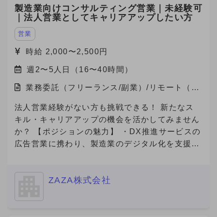
製造業向けコンサルティング営業｜未経験可
｜法人営業としてキャリアアップしたい方
営業
時給 2,000〜2,500円
週2〜5人日（16〜40時間）
業務委託（フリーランス/副業）/リモート（在
宅）
法人営業経験がない方も挑戦できる！ 新たなス
キル・キャリアアップの機会を活かしてみません
か？ 【ポジションの魅力】 ・DX推進サービスの
広告営業に携わり、製造業のデジタル化を支援す
る社会貢献性の高い仕事です！ ・若手社員が中
心に活躍している職場で、新しいチャレンジを歓
ZAZA株式会社
迎するフラットな文化があります！ ・成果が報
酬に直結する明確な評価制度があり、高いモチベ
ーションで働けます！ ・完全リモート勤務で、
自分のライフスタイルに合った働き方が可能で