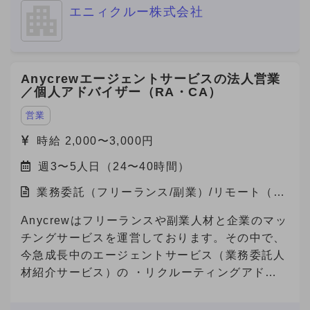
エニィクルー株式会社
ケティング領域の営業・提案・実行体制を確立す
べく、立ち上げメンバーとしてデジタル領域をリ
ードできる人材を急募中です。 福岡支社におけ
るデジタルマーケティング事業の立ち上げを一任
Anycrewエージェントサービスの法人営業
されるポジションで、案件提案〜納品ディレクシ
／個人アドバイザー（RA・CA）
ョンまで幅広く関与でき、事業責任者に近い裁量
を持つことができる案件です。
営業
時給 2,000〜3,000円
週3〜5人日（24〜40時間）
業務委託（フリーランス/副業）/リモート（在
宅）
Anycrewはフリーランスや副業人材と企業のマッ
チングサービスを運営しております。その中で、
今急成長中のエージェントサービス（業務委託人
材紹介サービス）の ・リクルーティングアドバ
イザー（法人営業） ・キャリアアドバイザー
（個人サポート） の業務を担っていただける方