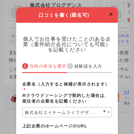
株式会社プログデンス
ア
グ
東京都千代田区
×
口コミを書く(匿名可)
仕事の内容が面白い、キャリアアップ
仕事の内容が
個人でお仕事を受けたことのある企
につながる
につながる
業（案件紹介会社についても可能）
を記載ください
支払い形態：月単価 ￥1,100,000
支払い形態：月
関わった時期：2023年
関わった時期：
当時の状況を選択
経験談を入力
こちらの企業が他社から請け負ってい
ITコンサル
る運用保守案件の業務を行なっていま
のシステム開
企業名（入力すると候補が表示されます）
した。 こちらの企業の社員さん数名か
きました。働
*
らなるチームの一員という形で、みな
が一番の魅力
Webデザイナー
Shi
※クラウドソーシングで契約した場合は、
コン
さん親切でした。 こちらの社員さんと
ムエンジニア
女性
発注者の企業名を記載ください
男性 
個人的な繋がりがあり、その
が、この案件
×
株式会社エイチームライフデザイン
上記企業のホームページのURL