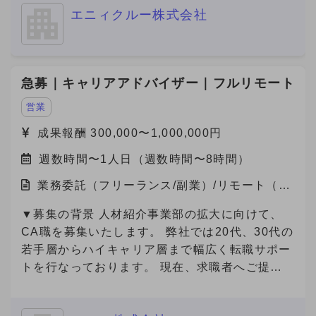
エニィクルー株式会社
を募集しております。
急募｜キャリアアドバイザー｜フルリモート
営業
成果報酬 300,000〜1,000,000円
週数時間〜1人日（週数時間〜8時間）
業務委託（フリーランス/副業）/リモート（在
宅）
▼募集の背景 人材紹介事業部の拡大に向けて、
CA職を募集いたします。 弊社では20代、30代の
若手層からハイキャリア層まで幅広く転職サポー
トを行なっております。 現在、求職者へご提案
可能な求人数は65000件以上(DB求人含む)ござい
ます。