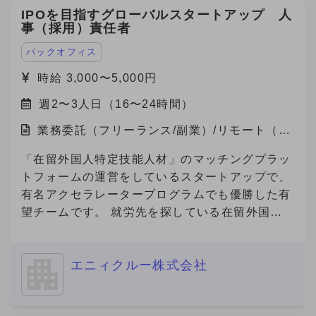
IPOを目指すグローバルスタートアップ 人
す！ 【自社の説明】 わたしたちZAZA株式会社
事（採用）責任者
は、「未来を実装する。」をミッションに、 製
造業と旅行プラットフォームの領域で革新を起こ
バックオフィス
すスタートアップ企業です。 主力事業である
時給 3,000〜5,000円
「Metoree（メトリー）」は、産業用製品に特化
週2〜3人日（16〜24時間）
した比較・検索プラットフォームで、 製造業界
のエンジニアや研究者が、最適な製品を選び、効
業務委託（フリーランス/副業）/リモート（在
率的に比較検討できる仕組みを提供しています。
宅）
★「産業用製品がすぐにみつかる」というキャッ
「在留外国人特定技能人材」のマッチングプラッ
チフレーズとともに、製品選定に悩む方々に対し
トフォームの運営をしているスタートアップで、
て「まずはメトリーで検索する」という認知拡大
有名アクセラレータープログラムでも優勝した有
のためにCM放映中です。
望チームです。 就労先を探している在留外国人
https://youtu.be/U67qstXkmfY?feature=shared
を抱える「海外の人材会社」と、外国人を雇用し
★国内最大級の産業用製品検索サービス
たい企業を繋ぐプラットフォームを開発してお
『Metoree』 https://metoree.com/ ★導入事例は
エニィクルー株式会社
り、現在数万人の外国人労働者が登録しており、
こちらから！ https://metoree.com/guides/ 【募
参画企業数も急増しています。 また、在留外国
集の背景】 製造業界でもデジタルシフトが加速
人300万人全員が利用対象になる、toC向けのビ