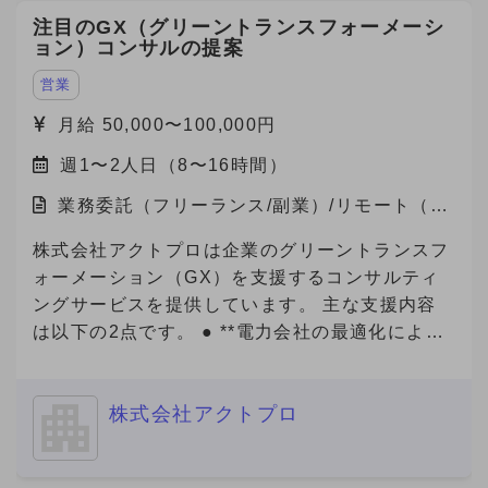
し、製品の比較・検討プロセスはオンラインが主
ザ申請サービスもリリース予定です。 事業の更
注目のGX（グリーントランスフォーメーシ
流になりつつあります。 この変化を捉え、
なる拡大や将来的なIPOを見据え、将来的な経営
ョン）コンサルの提案
「Metoree」への掲載を通じたリード獲得を支援
チームへの参画を視野に入れながら、急成長スタ
する需要が急拡大しています。 より多くの製造
ートアップにおいて、中途人材採用を戦略の立案
営業
業メーカー・販売代理店にMetoreeの価値を届け
から実施までリードいただける方を募集いたしま
月給 50,000〜100,000円
るため、 セールス組織の拡大・強化のため増員
す。 ■ご応募（興味あり）にあたり■ 【必須1】
を検討しています。 【セールスチームの特徴】
週1〜2人日（8〜16時間）
プロフィール（社歴、業務ご経験）詳細をご記載
社内での情報共有や称賛し合う文化で、プロ意識
ください。 【必須2】下記、「副業からの転職」
業務委託（フリーランス/副業）/リモート（在
の高いメンバーが刺激しあい切磋琢磨していま
について、該当する番号をお知らせください。
宅）
す。 また、メンバー（マネジメント未経験）か
【必須3】バックグラウンドについても選考の参
株式会社アクトプロは企業のグリーントランスフ
らリーダー・マネージャーに昇格したメンバーも
考にさせていただいておりますので、大学・学
ォーメーション（GX）を支援するコンサルティ
多数在籍しており、挑戦をしたい方へのチャンス
部・専攻内容も記載してご応募をお願いいたしま
ングサービスを提供しています。 主な支援内容
の機会がたくさんあります。 社内ナレッジも豊
す。 「副業からの転職」について： 数ヶ月〜半
は以下の2点です。 ● **電力会社の最適化による
富な環境です、営業スキル・キャリアを磨きたい
年程度の副業期間を経て、双方のマッチ度を見極
電気代削減** 企業の電力使用状況を分析し、最適
方はぜひ、一度エントリーください。 【ジョイ
めつつ半年〜1年程度を目安に、転職をご検討い
なプラン・電力会社の選定をサポート。即効性の
ン後の動き方】 ・研修期間あり（最大15時間）
ただける方から優先的に採用させていただく案件
株式会社アクトプロ
あるコスト削減を実現します。 ● **Jクレジット
└マニュアル読み込み（自学）、ロープレ実
です。 --------------------- ① 今のところ転職の可
創出支援** 省エネ・再エネの導入や改善活動を可
施、商談同席 ※研修期間中も報酬は発生します。
能性「無し」 ② 内容・条件により転職の可能性
視化し、Jクレジットとして認証・販売できるよ