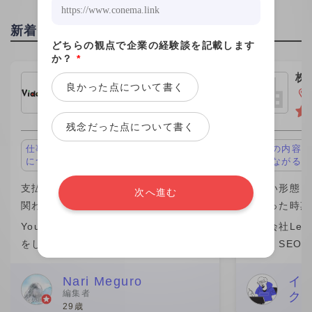
新着投稿
どちらの観点で企業の経験談を記載します
か？
*
株式会社ビデオチューブ
株
良かった点について書く
ｈ
東京都新宿区
残念だった点について書く
仕事の内容が面白い、キャリアアップ
仕事の内容が
につながる
につながる
支払い形態：1制作 ￥10,000
支払い形態：時
次へ進む
関わった時期：2026年
関わった時期
YouTubeなどを中心に動画編集の業務
株式会社Leo 
をしています。 私自身、この1年間(仕
では、SEO
事の期間）は成長を感じられた期間で
マーケティン
素直に嬉しいです。 そのきっかけをく
ら分析改善ま
Nari Meguro
イ
編集者
ク
れたのがビデオチューブさんでした。
た。特に、検
29歳