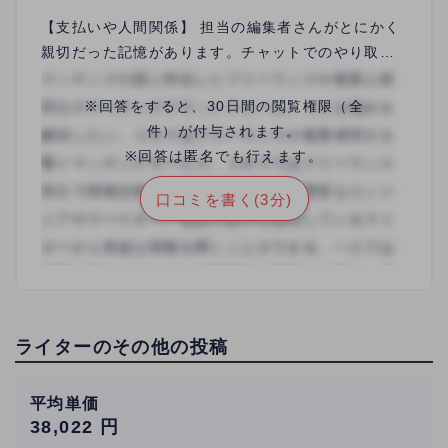
【支払いや人間関係】 担当の編集者さんがとにかく
親切だった記憶があります。チャットでのやり取り
がとてもスムーズで、何かに困ったこともなく、と
ても安心して仕事ができました。 【行った業務内
※回答をすると、30日間の閲覧権限（全
容】 Web記事ライティングです。ひと月あたり4件
件）が付与されます。
ほどいただいていました。構成制作の時点で一度添
※回答は匿名でも行えます。
削していただき、その後OKをいただいたら原稿制作
口コミを書く(3分)
に入り、原稿でも細やかな添削をしていただきまし
た。おかげでライターとしてのスキルアップにもつ
ながりましたので、大変印象に残っているクライア
ント様です。 【どのように案件を獲得したか（お仕
事に至った経緯）】 クラウドソーシングサイトの募
集に応募し、テストライティング実施の後、本契約
ライターのその他の投稿
に至りました。
平均単価
38,022 円