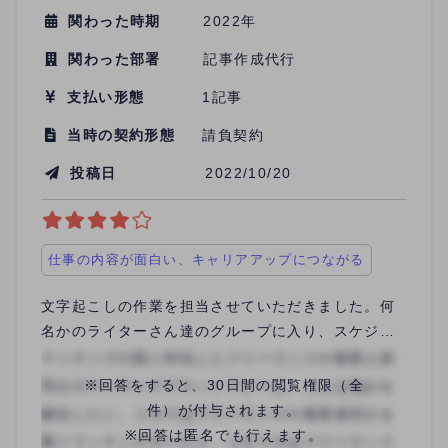
関わった時期
2022年
関わった部署
記事作成代行
支払い形態
1記事
当時の契約形態
請負契約
投稿日
2022/10/20
仕事の内容が面白い、キャリアアップにつながる
文字起こしの作業を担当させていただきました。何
名かのライターさん達のグループに入り、スケジュ
ール表に自分の都合の良い日に記名して、音声デー
タが入手できた段階で、担当者から連絡が入るかた
※回答をすると、30日間の閲覧権限（全
ちで作業を進めました。 文字起こしはユアルートさ
件）が付与されます。
んが初めてではなかったのですが、正直これまでで
※回答は匿名でも行えます。