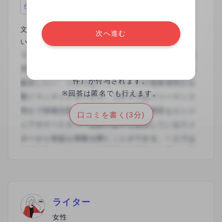
仕事の内容が面白い、キャリアアップにつながる
文章の構成案作成・執筆を行いました。わかりやす
次へ進む
いマニュアルと素早い対応で未熟だった私を成長さ
せてくださいました。当初請け負う予定だったお仕
事に加え、別のお仕事のご紹介もいただけて非常に
※回答をすると、30日間の閲覧権限（全
自信になりました。クライアントの無茶な要望に対
件）が付与されます。
しても交渉いただき、ライターを守ってくれる温か
※回答は匿名でも行えます。
い現場だと感じました。ぜひまたご一緒したいと思
口コミを書く(3分)
っております。
ライター
女性