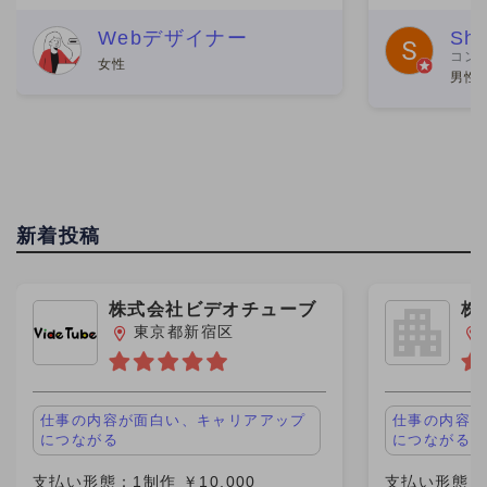
した。 こちらの企業の社員さん数名か
きました。働
らなるチームの一員という形で、みな
が一番の魅力
Webデザイナー
Shi
コン
さん親切でした。 こちらの社員さんと
ムエンジニア
女性
男性 
個人的な繋がりがあり、その
が、この案件
新着投稿
株式会社ビデオチューブ
株
ｈ
東京都新宿区
仕事の内容が面白い、キャリアアップ
仕事の内容が
につながる
につながる
支払い形態：1制作 ￥10,000
支払い形態：時