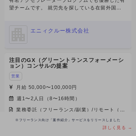
有名アクセラレータープログラムでも優勝した有
のためにCM放映中です。
望チームです。 就労先を探している在留外国人
https://youtu.be/U67qstXkmfY?feature=shared
を抱える「海外の人材会社」と、外国人を雇用し
★国内最大級の産業用製品検索サービス
たい企業を繋ぐプラットフォームを開発してお
『Metoree』 https://metoree.com/ ★導入事例は
エニィクルー株式会社
り、現在数万人の外国人労働者が登録しており、
こちらから！ https://metoree.com/guides/ 【募
参画企業数も急増しています。 また、在留外国
集の背景】 製造業界でもデジタルシフトが加速
人300万人全員が利用対象になる、toC向けのビ
し、製品の比較・検討プロセスはオンラインが主
ザ申請サービスもリリース予定です。 事業の更
注目のGX（グリーントランスフォーメーシ
流になりつつあります。 この変化を捉え、
なる拡大や将来的なIPOを見据え、将来的な経営
ョン）コンサルの提案
「Metoree」への掲載を通じたリード獲得を支援
チームへの参画を視野に入れながら、急成長スタ
する需要が急拡大しています。 より多くの製造
ートアップにおいて、中途人材採用を戦略の立案
営業
業メーカー・販売代理店にMetoreeの価値を届け
から実施までリードいただける方を募集いたしま
月給 50,000〜100,000円
るため、 セールス組織の拡大・強化のため増員
す。 ■ご応募（興味あり）にあたり■ 【必須1】
を検討しています。 【セールスチームの特徴】
週1〜2人日（8〜16時間）
プロフィール（社歴、業務ご経験）詳細をご記載
社内での情報共有や称賛し合う文化で、プロ意識
ください。 【必須2】下記、「副業からの転職」
業務委託（フリーランス/副業）/リモート（在
の高いメンバーが刺激しあい切磋琢磨していま
について、該当する番号をお知らせください。
宅）
※フリーランス向け「案件紹介」サービスをリリースしました
す。 また、メンバー（マネジメント未経験）か
【必須3】バックグラウンドについても選考の参
株式会社アクトプロは企業のグリーントランスフ
詳しく見る →
らリーダー・マネージャーに昇格したメンバーも
考にさせていただいておりますので、大学・学
ォーメーション（GX）を支援するコンサルティ