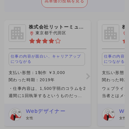
高単価の投稿を見る
株式会社リットーミュー
株
ジック
ス
東京都千代田区
仕事の内容が面白い、キャリアアップ
仕事の内容が
につながる
につながる
支払い形態：1制作 ￥3,000
支払い形態：単
関わった時期：2019年
関わった時期：
・仕事内容は、1,500字弱のコラムを2
ウェブライタ
週間に1回執筆するというものだっ
当者とはメー
た。 ・担当の編集者がついて、親身に
したが、返信
なってサポートをしてくれた。 ・ブロ
できました。
Webデザイナー
W
グやSNSで文章を書いていたら、Web
が上がるシス
女性
女性
サイトの編集者から
仕事がある自