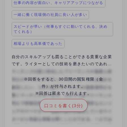
仕事の内容が面白い、キャリアアップにつながる
一緒に働く現場側の社員に良い人が多い
スピードが早い（何事もすぐに動いてくれる、決め
てくれる）
相場よりも高単価であった
自分のスキルアップも図ることができる貴重な企業
です。ライターとしての技術を磨きたいのであれ
ば、ここは教育システムやチェッカーの技量が高い
ため、どのような点を修正すべきかが明確にわかり
※回答をすると、30日間の閲覧権限（全
ます。また、ほかのライターの作品にも触れること
件）が付与されます。
ができるので、どのようにすればわかりやすく情報
※回答は匿名でも行えます。
を伝えられるかの見本が見れるのも良いです。マネ
口コミを書く(3分)
ージメントのシステムがきちんと確立されているの
で、webライター一本で頑張りたい方は経験すべき
企業だと思いました。