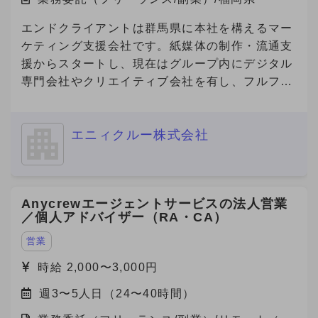
エンドクライアントは群馬県に本社を構えるマー
ケティング支援会社です。紙媒体の制作・流通支
援からスタートし、現在はグループ内にデジタル
専門会社やクリエイティブ会社を有し、フルファ
ネルでのマーケティング支援を展開しています。
今回、その企業の福岡営業所にて、デジタルマー
エニィクルー株式会社
ケティング領域の営業・提案・実行体制を確立す
べく、立ち上げメンバーとしてデジタル領域をリ
ードできる人材を急募中です。 福岡支社におけ
るデジタルマーケティング事業の立ち上げを一任
Anycrewエージェントサービスの法人営業
されるポジションで、案件提案〜納品ディレクシ
／個人アドバイザー（RA・CA）
ョンまで幅広く関与でき、事業責任者に近い裁量
を持つことができる案件です。
営業
時給 2,000〜3,000円
週3〜5人日（24〜40時間）