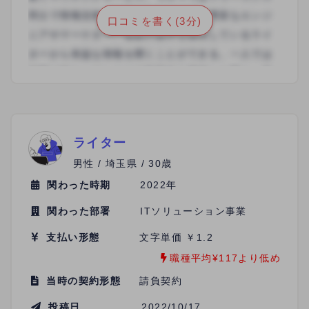
一番大変だったという印象です。その点で評価４と
口コミを書く(3分)
させていただきました。音声が聞き取りにくく、予
想をはるかに超えて作業に時間がかかりました。レ
ギュレーションがしっかりとしてたので、作業の進
め方などは理解しやすかったです。 体調が悪くなっ
た際に、他のライターさんが急遽交代してくれるな
ど、チームワークが素晴らしいと思いました。
ライター
男性 / 埼玉県 / 30歳
関わった時期
2022年
関わった部署
ITソリューション事業
支払い形態
文字単価 ￥1.2
職種平均¥117より低め
当時の契約形態
請負契約
投稿日
2022/10/17