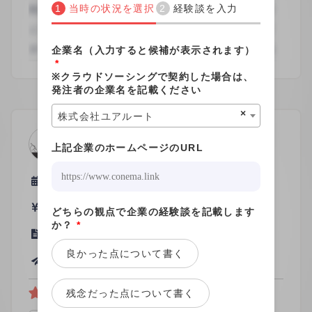
できればと思っています。
当時の状況を選択
経験談を入力
口コミを書く(3分)
企業名（入力すると候補が表示されます）
*
※クラウドソーシングで契約した場合は、
発注者の企業名を記載ください
×
株式会社ユアルート
ライター
上記企業のホームページのURL
男性
関わった時期
2022年
支払い形態
文字単価
どちらの観点で企業の経験談を記載します
か？
*
当時の契約形態
請負契約
良かった点について書く
投稿日
2022/10/27
残念だった点について書く