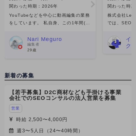
関わった時期：2026年
関わった時期
YouTubeなどを中心に動画編集の業務
株式会社Leo 
をしています。 私自身、この1年間(仕
では、SEO
事の期間）は成長を感じられた期間で
マーケティン
素直に嬉しいです。 そのきっかけをく
ら分析改善ま
Nari Meguro
イ
編集者
ク
れたのがビデオチューブさんでした。
た。特に、検
29歳
実は、最初にネット
ワード設計や
新着の募集
【若手募集】D2C商材なども手掛ける事業
会社でのSEOコンサルの法人営業を募集
営業
時給 2,500〜4,000円
週3〜5人日（24〜40時間）