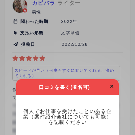
カピバラ
ライター
男性
関わった時期
2022年
支払い形態
文字単価
投稿日
2022/10/28
スピードが早い（何事もすぐに動いてくれる、決め
てくれる）
×
口コミを書く(匿名可)
作業指示が明確であり作業マニュアルが1から10ま
で整っていたため非常に仕事をやりやすかったで
す。 関わる方が複数名いましたので、指示ルートが
個人でお仕事を受けたことのある企
少しだけ分かりにくい場面もありましたが、総じて
※回答をすると、30日間の閲覧権限（全
業（案件紹介会社についても可能）
フリーランスの活用にはとても慣れている印象があ
件）が付与されます。
を記載ください
り、不満はほぼありません。ぜひまた仕事をご一緒
※回答は匿名でも行えます。