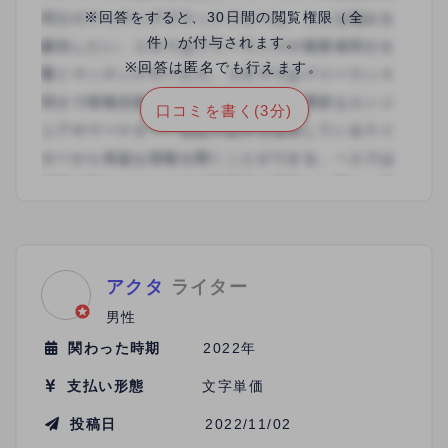
業内容に迷うことなく案件に取りかかれました。社
※回答をすると、30日間の閲覧権限（全
員や業務委託を含めたミーティングが定期的に行わ
件）が付与されます。
れており、疑問点をすぐに解決できる環境が整って
※回答は匿名でも行えます。
いたように感じます。作業量がやや多いように感じ
口コミを書く(3分)
ましたが、作業量に見合った単価での支払いや単価
アップの検討も行ってくれたため、安心して取り組
めました。
アクタ
ライター
男性
関わった時期
2022年
支払い形態
文字単価
投稿日
2022/11/02