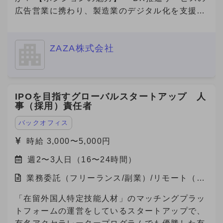
広告営業に携わり、製造業のデジタル化を支援す
る社会貢献性の高い仕事です！ ・若手社員が中
心に活躍している職場で、新しいチャレンジを歓
ZAZA株式会社
迎するフラットな文化があります！ ・成果が報
酬に直結する明確な評価制度があり、高いモチベ
ーションで働けます！ ・完全リモート勤務で、
自分のライフスタイルに合った働き方が可能で
IPOを目指すグローバルスタートアップ 人
す！ 【自社の説明】 わたしたちZAZA株式会社
事（採用）責任者
は、「未来を実装する。」をミッションに、 製
造業と旅行プラットフォームの領域で革新を起こ
バックオフィス
すスタートアップ企業です。 主力事業である
時給 3,000〜5,000円
「Metoree（メトリー）」は、産業用製品に特化
週2〜3人日（16〜24時間）
した比較・検索プラットフォームで、 製造業界
のエンジニアや研究者が、最適な製品を選び、効
業務委託（フリーランス/副業）/リモート（在
率的に比較検討できる仕組みを提供しています。
宅）
★「産業用製品がすぐにみつかる」というキャッ
「在留外国人特定技能人材」のマッチングプラッ
チフレーズとともに、製品選定に悩む方々に対し
トフォームの運営をしているスタートアップで、
て「まずはメトリーで検索する」という認知拡大