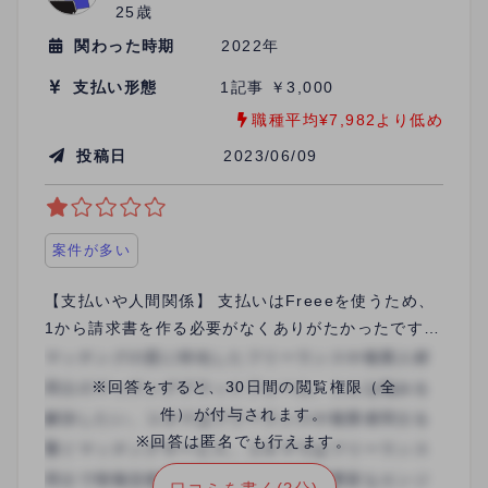
25歳
関わった時期
2022年
支払い形態
1記事 ￥3,000
職種平均¥7,982より低め
投稿日
2023/06/09
案件が多い
【支払いや人間関係】 支払いはFreeeを使うため、
1から請求書を作る必要がなくありがたかったです。
【行った業務内容】 主にライティングを行いまし
た。 【どのように案件を獲得したか（お仕事に至っ
※回答をすると、30日間の閲覧権限（全
た経緯）】 業務委託契約を結び、案件にアサインと
件）が付与されます。
いう形でした。案件用のチャットがあって、募集し
※回答は匿名でも行えます。
てる案件の条件などを定期的に流してくれるので、