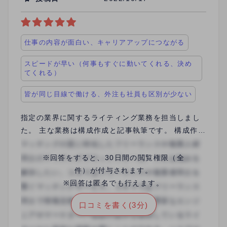
仕事の内容が面白い、キャリアアップにつながる
スピードが早い（何事もすぐに動いてくれる、決め
てくれる）
皆が同じ目線で働ける、外注も社員も区別が少ない
指定の業界に関するライティング業務を担当しまし
た。 主な業務は構成作成と記事執筆です。 構成作成
から逐一チェッカー、クライアントの確認があった
ため、執筆時に全く方向性が違うといった事態がな
※回答をすると、30日間の閲覧権限（全
くスムーズにライティングできました。 クライアン
件）が付与されます。
トからの新たな要望にも社員が迅速に対応してお
※回答は匿名でも行えます。
り、外注ライター向けのマニュアルも常に最新状態
口コミを書く(3分)
かつ周知も徹底しており、迷うことがありませんで
した。 ディレクションを担当しませんか？など定期