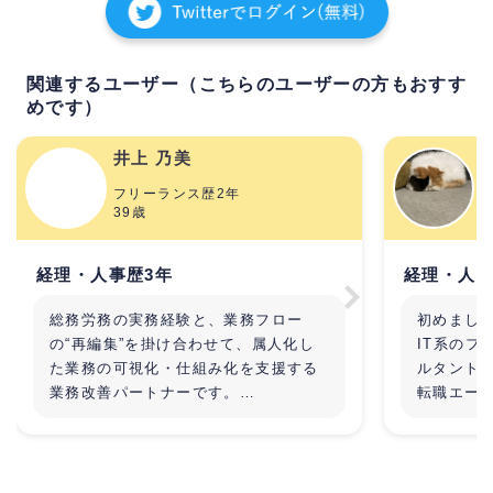
関連するユーザー（こちらのユーザーの方もおすす
めです）
井上 乃美
a
フリーランス歴2年
39歳
経理・人事歴3年
経理・人事
総務労務の実務経験と、業務フロー
初めまし
の“再編集”を掛け合わせて、属人化し
IT系のフ
た業務の可視化・仕組み化を支援する
ルタント
業務改善パートナーです。
転職エージ
の仕事に
社労士事務所での
• 社会保険・労災・入退社手続き
フリーラ
• 勤怠集計・給与計算（120名規模）
方、また