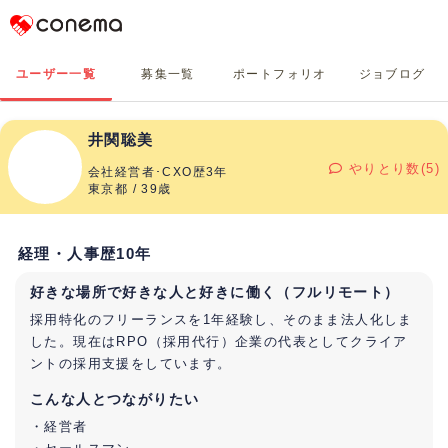
Conema
ユーザー一覧
募集一覧
ポートフォリオ
ジョブログ
井関聡美
やりとり数(5)
会社経営者･CXO歴3年
東京都 / 39歳
経理・人事歴10年
好きな場所で好きな人と好きに働く（フルリモート）
採用特化のフリーランスを1年経験し、そのまま法人化しま
した。現在はRPO（採用代行）企業の代表としてクライア
ントの採用支援をしています。
こんな人とつながりたい
・経営者