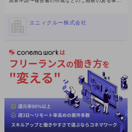
加算申請〜報告書の作成などのご経験のある事務
経験者の方を募集いたします。
============================ ■ご応募に
エニィクルー株式会社
あたり■（必須） 必須要件について、具体的なご
経験を補足コメントでご提示ください。 ※補足コ
メントが無い場合やプロフィール詳細が不明な場
合を含め、全ての方にご返信ができない場合があ
ります。