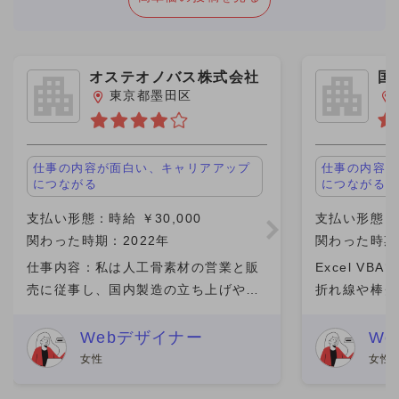
オステオノバス株式会社
国
東京都墨田区
仕事の内容が面白い、キャリアアップ
仕事の内容が
につながる
につながる
支払い形態：時給 ￥30,000
支払い形態：単
関わった時期：2022年
関わった時期：
仕事内容：私は人工骨素材の営業と販
Excel V
売に従事し、国内製造の立ち上げやコ
折れ線や棒グ
ストダウン策の検討に取り組んでいま
でした。エン
す。 働く人達：過去の会社の同僚や新
得していただ
Webデザイナー
W
しい仲間です。 契約や報酬：従業員と
量も多くて大
女性
女性
しての契約はしていませんが
ど、安全な経