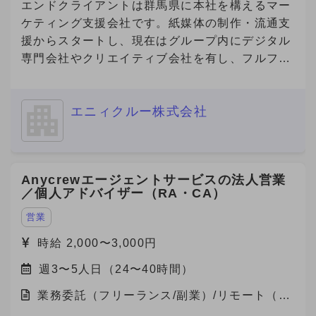
エンドクライアントは群馬県に本社を構えるマー
ケティング支援会社です。紙媒体の制作・流通支
援からスタートし、現在はグループ内にデジタル
専門会社やクリエイティブ会社を有し、フルファ
ネルでのマーケティング支援を展開しています。
今回、その企業の福岡営業所にて、デジタルマー
エニィクルー株式会社
ケティング領域の営業・提案・実行体制を確立す
べく、立ち上げメンバーとしてデジタル領域をリ
ードできる人材を急募中です。 福岡支社におけ
るデジタルマーケティング事業の立ち上げを一任
Anycrewエージェントサービスの法人営業
されるポジションで、案件提案〜納品ディレクシ
／個人アドバイザー（RA・CA）
ョンまで幅広く関与でき、事業責任者に近い裁量
を持つことができる案件です。
営業
時給 2,000〜3,000円
週3〜5人日（24〜40時間）
業務委託（フリーランス/副業）/リモート（在
宅）