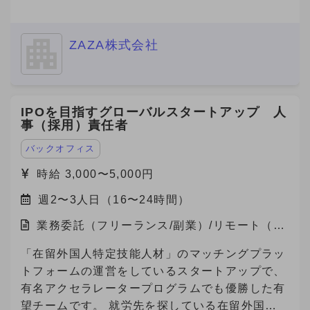
る社会貢献性の高い仕事です！ ・若手社員が中
心に活躍している職場で、新しいチャレンジを歓
ZAZA株式会社
迎するフラットな文化があります！ ・成果が報
酬に直結する明確な評価制度があり、高いモチベ
ーションで働けます！ ・完全リモート勤務で、
自分のライフスタイルに合った働き方が可能で
IPOを目指すグローバルスタートアップ 人
す！ 【自社の説明】 わたしたちZAZA株式会社
事（採用）責任者
は、「未来を実装する。」をミッションに、 製
造業と旅行プラットフォームの領域で革新を起こ
バックオフィス
すスタートアップ企業です。 主力事業である
時給 3,000〜5,000円
「Metoree（メトリー）」は、産業用製品に特化
週2〜3人日（16〜24時間）
した比較・検索プラットフォームで、 製造業界
のエンジニアや研究者が、最適な製品を選び、効
業務委託（フリーランス/副業）/リモート（在
率的に比較検討できる仕組みを提供しています。
宅）
★「産業用製品がすぐにみつかる」というキャッ
「在留外国人特定技能人材」のマッチングプラッ
チフレーズとともに、製品選定に悩む方々に対し
トフォームの運営をしているスタートアップで、
て「まずはメトリーで検索する」という認知拡大
有名アクセラレータープログラムでも優勝した有
のためにCM放映中です。
望チームです。 就労先を探している在留外国人