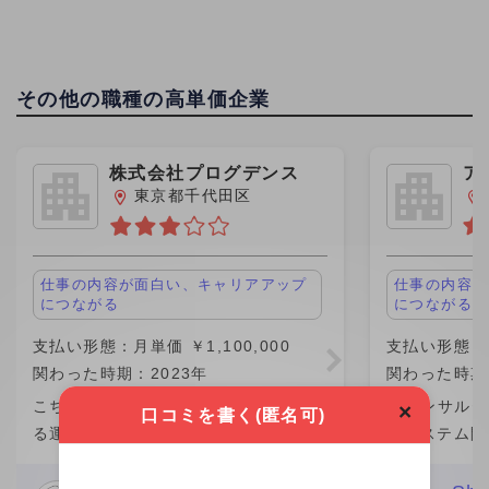
その他の職種の高単価企業
株式会社プログデンス
ア
グ
東京都千代田区
仕事の内容が面白い、キャリアアップ
仕事の内容が
につながる
につながる
支払い形態：月単価 ￥1,100,000
支払い形態：月
関わった時期：2023年
関わった時期：
こちらの企業が他社から請け負ってい
ITコンサル
×
口コミを書く(匿名可)
る運用保守案件の業務を行なっていま
のシステム開
した。 こちらの企業の社員さん数名か
きました。働
らなるチームの一員という形で、みな
が一番の魅力