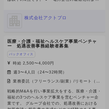
富な環境です、営業スキル・キャリアを磨きたい
年程度の副業期間を経て、双方のマッチ度を見極
電気代削減** 企業の電力使用状況を分析し、最適
方はぜひ、一度エントリーください。 【ジョイ
めつつ半年〜1年程度を目安に、転職をご検討い
なプラン・電力会社の選定をサポート。即効性の
ン後の動き方】 ・研修期間あり（最大15時間）
ただける方から優先的に採用させていただく案件
株式会社アクトプロ
あるコスト削減を実現します。 ● **Jクレジット
└マニュアル読み込み（自学）、ロープレ実
です。 --------------------- ① 今のところ転職の可
創出支援** 省エネ・再エネの導入や改善活動を可
施、商談同席 ※研修期間中も報酬は発生します。
能性「無し」 ② 内容・条件により転職の可能性
視化し、Jクレジットとして認証・販売できるよ
（条件の変更なし） ※研修期間終了後、継続する
「ややあり」（1年以上先） ③ 内容・条件により
う全面的にサポート。新たな収益源の確保や、
場合は1ヶ月ごとの自動更新制となります。 ※研
医療・介護・福祉ヘルスケア事業ベンチャ
転職の可能性「あり」（半年から1年以内程度）
ESG評価・脱炭素経営の推進に貢献します。 近
ー 処遇改善事務経験者募集
修期間の実績により契約終了の可能性あります。
④ 転職を「積極的に検討中」（半年以内） -------
年、GXは「企業の競争力」を左右する重要テー
-------------- ※これらの記載がない場合、
マとなっており、コスト削減と環境価値の創出を
バックオフィス
Anycrewよりクライアントへの最適なご提案を実
両立できる点が大きな魅力です。 今回、当社は
時給 2,500〜4,000円
施する観点から、大変恐縮ですがご返信できない
これらのサービスにご関心をお持ちの企業様をご
ことがありますので、ご協力をお願いいたしま
週3〜4人日（24〜32時間）
紹介いただけるパートナーを募集しています。
す。
業務委託（フリーランス/副業）/リモート（在
宅）
戦略的M&Aを行い事業拡大をする、医療・介護・
福祉の3つのヘルスケア事業を営むベンチャー企
業です。 グループ会社での、処遇改善における