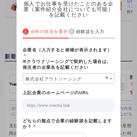
Webデザイナー
Shi
個人でお仕事を受けたことのある企
コン
さん親切でした。 こちらの社員さんと
ムエンジニア
女性
業（案件紹介会社についても可能）
男性 
を記載ください
個人的な繋がりがあり、その
が、この案件
当時の状況を選択
経験談を入力
企業名（入力すると候補が表示されます）
*
新着投稿
※クラウドソーシングで契約した場合は、
発注者の企業名を記載ください
株式会社ビデオチューブ
株
×
株式会社アウトソーシング
ｈ
東京都新宿区
上記企業のホームページのURL
仕事の内容が面白い、キャリアアップ
仕事の内容が
につながる
につながる
どちらの観点で企業の経験談を記載します
支払い形態：1制作 ￥10,000
支払い形態：時
か？
*
関わった時期：2026年
関わった時期