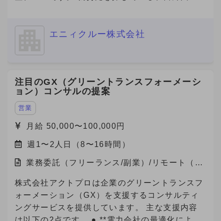
https://youtu.be/U67qstXkmfY?feature=shared
を抱える「海外の人材会社」と、外国人を雇用し
★国内最大級の産業用製品検索サービス
たい企業を繋ぐプラットフォームを開発してお
『Metoree』 https://metoree.com/ ★導入事例は
エニィクルー株式会社
り、現在数万人の外国人労働者が登録しており、
こちらから！ https://metoree.com/guides/ 【募
参画企業数も急増しています。 また、在留外国
集の背景】 製造業界でもデジタルシフトが加速
人300万人全員が利用対象になる、toC向けのビ
し、製品の比較・検討プロセスはオンラインが主
ザ申請サービスもリリース予定です。 事業の更
注目のGX（グリーントランスフォーメーシ
流になりつつあります。 この変化を捉え、
なる拡大や将来的なIPOを見据え、将来的な経営
ョン）コンサルの提案
「Metoree」への掲載を通じたリード獲得を支援
チームへの参画を視野に入れながら、急成長スタ
する需要が急拡大しています。 より多くの製造
ートアップにおいて、中途人材採用を戦略の立案
営業
業メーカー・販売代理店にMetoreeの価値を届け
から実施までリードいただける方を募集いたしま
月給 50,000〜100,000円
るため、 セールス組織の拡大・強化のため増員
す。 ■ご応募（興味あり）にあたり■ 【必須1】
を検討しています。 【セールスチームの特徴】
週1〜2人日（8〜16時間）
プロフィール（社歴、業務ご経験）詳細をご記載
社内での情報共有や称賛し合う文化で、プロ意識
ください。 【必須2】下記、「副業からの転職」
業務委託（フリーランス/副業）/リモート（在
の高いメンバーが刺激しあい切磋琢磨していま
について、該当する番号をお知らせください。
宅）
す。 また、メンバー（マネジメント未経験）か
【必須3】バックグラウンドについても選考の参
株式会社アクトプロは企業のグリーントランスフ
らリーダー・マネージャーに昇格したメンバーも
考にさせていただいておりますので、大学・学
ォーメーション（GX）を支援するコンサルティ
多数在籍しており、挑戦をしたい方へのチャンス
部・専攻内容も記載してご応募をお願いいたしま
ングサービスを提供しています。 主な支援内容
の機会がたくさんあります。 社内ナレッジも豊
す。 「副業からの転職」について： 数ヶ月〜半
は以下の2点です。 ● **電力会社の最適化による