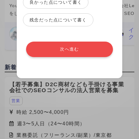
良かった点について書く
YouTubeなどを中心に動画編集の業務
株式会社Leo 
をしています。 私自身、この1年間(仕
では、SEO
残念だった点について書く
事の期間）は成長を感じられた期間で
マーケティン
素直に嬉しいです。 そのきっかけをく
ら分析改善ま
Nari Meguro
イ
編集者
ク
れたのがビデオチューブさんでした。
た。特に、検
29歳
実は、最初にネット
ワード設計や
次へ進む
新着の募集
【若手募集】D2C商材なども手掛ける事業
会社でのSEOコンサルの法人営業を募集
営業
時給 2,500〜4,000円
週3〜5人日（24〜40時間）
業務委託（フリーランス/副業）/東京都