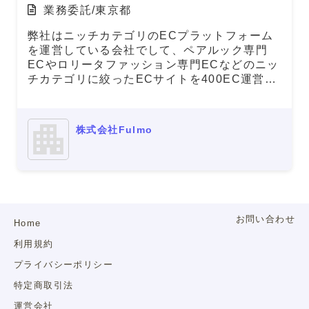
業務委託/東京都
弊社はニッチカテゴリのECプラットフォーム
を運営している会社でして、ペアルック専門
ECやロリータファッション専門ECなどのニッ
チカテゴリに絞ったECサイトを400EC運営し
ております。 「ペアルック」や「ゴスロリと
検索いただくと弊社サイトが1位に表示される
など、SEOを中心とした集客で流通総額を拡
株式会社Fulmo
大していっております。 この先、国内では
5,000EC立ち上げ、海外も含めて4万EC立ち
上げという形で拡大していく予測であり、グロ
ースの基盤となるCX部門の構築を行なってい
ただきたく求人を掲載いたしました。
お問い合わせ
Home
利用規約
プライバシーポリシー
特定商取引法
運営会社