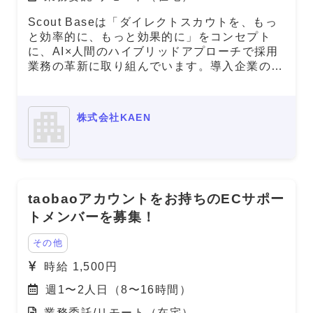
Scout Baseは「ダイレクトスカウトを、もっ
と効率的に、もっと効果的に」をコンセプト
に、AI×人間のハイブリッドアプローチで採用
業務の革新に取り組んでいます。導入企業の増
加に伴い、顧客の採用成功をサポートするカス
タマーサクセス担当者を募集します。 サービ
スサイト：https://scout-base.com
株式会社KAEN
taobaoアカウントをお持ちのECサポー
トメンバーを募集！
その他
時給 1,500円
週1〜2人日（8〜16時間）
業務委託/リモート（在宅）