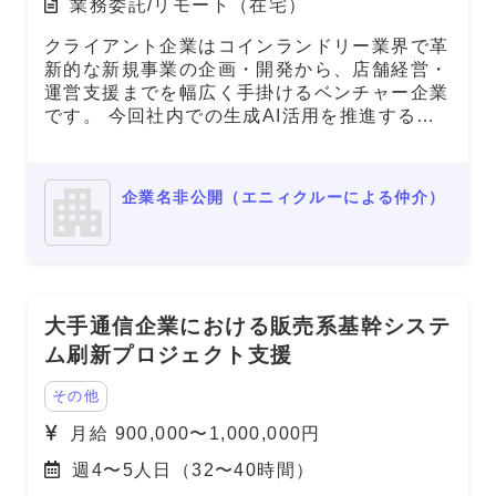
業務委託/リモート（在宅）
クライアント企業はコインランドリー業界で革
新的な新規事業の企画・開発から、店舗経営・
運営支援までを幅広く手掛けるベンチャー企業
です。 今回社内での生成AI活用を推進するた
めに、社員向けの研修やワークショップを実施
いただける方を募集します。 現在クライアン
トではGoogle Workspaceの有料プランに契約
企業名非公開（エニィクルーによる仲介）
しているので、それに付帯するGeminiの活用
を前提に考えています。
大手通信企業における販売系基幹システ
ム刷新プロジェクト支援
その他
月給 900,000〜1,000,000円
週4〜5人日（32〜40時間）