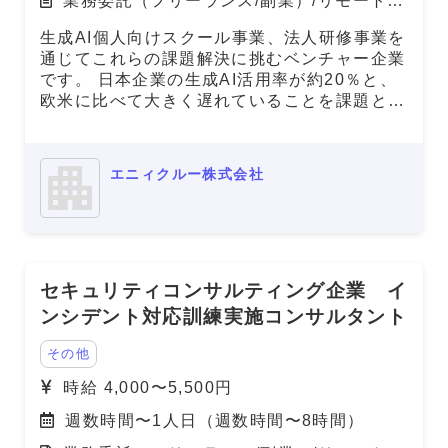
業務委託（フリーランス/副業）/リモート
（在宅）
生成AI個人向けスクール事業、法人研修事業を
通じてこれらの課題解決に挑むベンチャー企業
です。 日本企業の生成AI活用率が約20％と、
欧米に比べて大きく遅れていることを課題と捉
え、個人向けスクールを急速に拡大するととも
に、法人研修では大手企業のDX推進を支援し
ています。単なる知識提供にとどまらず、ビジ
エニィクルー株式会社
ネス成果の創出まで一貫してサポートしており
ます。 今回、急成長フェーズにある事業にお
いて、研修講師を募集いたします。
============================ ■ご応募
にあたり■（必須） 必須要件について、具体的
セキュリティコンサルティング企業 イ
なご経験を補足コメントでご提示ください。
※補足コメントが無い場合やプロフィール詳細
ンシデント対応訓練実施コンサルタント
が不明な場合を含め、全ての方にご返信ができ
ない場合があります。
その他
時給 4,000〜5,500円
週数時間〜1人日（週数時間〜8時間）