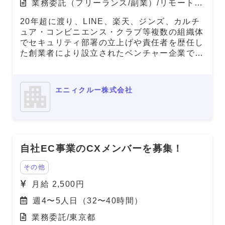
業務委託（フリーランス/副業）/リモート
（在宅）
20年超に渡り、LINE、楽天、ジンズ、カルチ
ュア・コンビニエンス・クラブ等複数の組織体
でセキュリティ部署の立上げや責任者を歴任し
た創業者により設立されたベンチャー企業で、
多くの顧客企業のサイバーセキュリティ、情報
セキュリティ対応等をご支援しています。 提
供サービス： ・コンサルティング事業 ・研修
エニィクルー株式会社
事業 今回、サロン向けSaasを展開している企
業様向けにインシデント対応訓練を実施するこ
ととなり、一気通貫で訓練のコンサルタントを
実施できる人材（2名）を募集いたします。
自社EC事業のCXメンバーを募集！
その他
月給 2,500円
週4〜5人日（32〜40時間）
業務委託/東京都