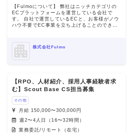
【Fulmoについて】 弊社はニッチカテゴリの
ECプラットフォームを運営している会社で
す。 自社で運営しているECと、お客様がノウ
ハウ不要でEC事業を立ち上げることのできる
Shoppalというサービスの2つを事業として展
開しております。 上記2つの事業に共通して、
ペアルック専門ECやロリータファッション専
株式会社Fulmo
門ECなどのニッチカテゴリに絞ってECサイト
を運営しているというところが特徴であり、弊
社の強みでもあります。 例えば、「ペアルッ
ク」や「ゴスロリ」で検索いただくと弊社サイ
トが1位に表示されるなど、SEOを中心とした
【RPO、人材紹介、採用人事経験者求
集客で流通総額を拡大しています。 これから
ニッチ領域のEC業界のトップ、また、流通総
む】Scout Base CS担当募集
額1兆円を目指していくために、サービスの要
となるCX（カスタマーエクスペリエンス）を
その他
募集いたします。
月給 150,000〜300,000円
週2〜4人日（16〜32時間）
業務委託/リモート（在宅）