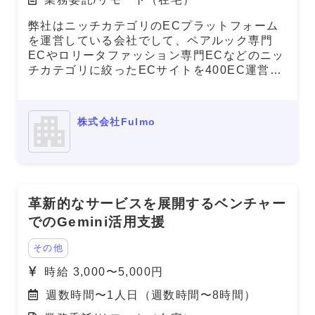
弊社はニッチカテゴリのECプラットフォーム
を運営している会社でして、ペアルック専門
ECやロリータファッション専門ECなどのニッ
チカテゴリに絞ったECサイトを400EC運営し
ております。 「ペアルック」や「ゴスロリと
検索いただくと弊社サイトが1位に表示される
など、SEOを中心とした集客で流通総額を拡
株式会社Fulmo
大していっております。 この先、国内では
5,000EC立ち上げ、海外も含めて4万EC立ち
上げという形で拡大していく予測であり、グロ
ースするサービスを支えてくださる方を急募し
ております！
革新的なサービスを展開するベンチャー
でのGemini活用支援
その他
時給 3,000〜5,000円
週数時間〜1人日（週数時間〜8時間）