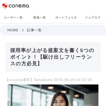
Conema
ユーザー一覧
募集一覧
ポートフォリオ
ジョブログ
HOME
記事一覧
採用率が上がる提案文を書く5つの
ポイント！【駆け出しフリーラン
スの方必見】
【conema運営】Takashima 2023-06-20 18:51:05