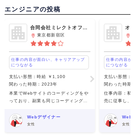
エンジニアの投稿
合同会社ミレクトオフィ
オ
ス
東京都新宿区
仕事の内容が面白い、キャリアアップ
仕事の内容が
につながる
につながる
支払い形態：時給 ￥1,100
支払い形態：時給
関わった時期：2023年
関わった時期：
本業でWebサイトのコーディングをや
仕事内容：私
っており、副業も同じコーディングの
売に従事し、
仕事をしている。 オンラインでの打ち
ストダウン策
合わせになるが、とても話しやすくて
す。 働く人
Webデザイナー
Web
疑問に思ったことを聞いても快く聞い
しい仲間です
女性
女性
てくれる方たちばかり。 報
しての契約は