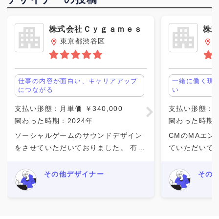
株式会社Ｃｙｇａｍｅｓ
株
Ａ
東京都渋谷区
仕事の内容が面白い、キャリアアップ
一緒に働く現
につながる
い
支払い形態：月単価 ￥340,000
支払い形態：月単
関わった時期：2024年
関わった時期：
ソーシャルゲームのサウンドデザイン
CMのMAエン
をさせていただいておりました。 有名
ていただいて
タイトルということもあり、様々な施
ン収録、MIX
策にてサウンドデザインをさせていた
写、納品まで
その他デザイナー
その
だき、 それが多くの方の目に留まるの
CMは1日で
で大変刺激になりましたし、
毎日違うスタ