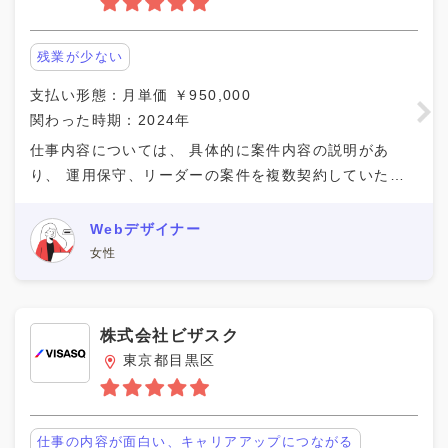
スピードが早い（何事もすぐに動いてくれる、
残業が少ない
決めてくれる）
残業が少ない
支払い形態：月単価 ￥950,000
関わった時期：2024年
皆が同じ目線で働ける、外注も社員も区別が少
ない
仕事内容については、 具体的に案件内容の説明があ
り、 運用保守、リーダーの案件を複数契約していた。
必要に応じて休みが取れる
一緒に働く人達については比較的GMW社の若手社員と
相場よりも高単価であった
一緒になることが多く、働きやすかった（今でも） 契
Webデザイナー
単価アップに快く応じてくれた
女性
その他（フリーテキスト）
株式会社ビザスク
東京都目黒区
仕事の内容が面白い、キャリアアップにつながる