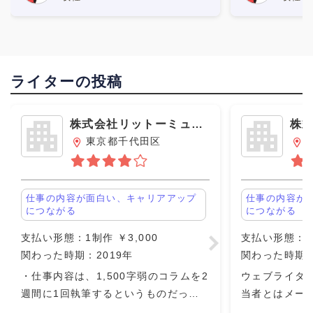
考慮してもらえなかったのが嫌でし
ました。 報酬は
ライターの投稿
株式会社リットーミュー
株
ジック
ス
東京都千代田区
仕事の内容が面白い、キャリアアップ
仕事の内容が
につながる
につながる
支払い形態：1制作 ￥3,000
支払い形態：単発
関わった時期：2019年
関わった時期：
・仕事内容は、1,500字弱のコラムを2
ウェブライタ
週間に1回執筆するというものだっ
当者とはメー
た。 ・担当の編集者がついて、親身に
したが、返信