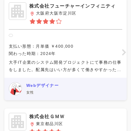
スポーツ
株式会社フューチャーインフィニティ
士業
大阪府大阪市淀川区
ファッション
店舗運営
教育・研究
支払い形態：月単価 ￥400,000
営業系
関わった時期：2024年
企画系
大手IT企業のシステム開発プロジェクトにて事務の仕事
経理・人事
をしました。配属先はいい方が多くて働きやすかったで
す。配属先は企業と配属先の方で決められたので、特に
広報
自分で何かすることはありませんでした。報酬もこち
Webデザイナー
その他
女性
人気の特徴
仕事の内容が面白い、キャリアアップにつなが
株式会社ＧＭＷ
る
東京都品川区
一緒に働く現場側の社員に良い人が多い