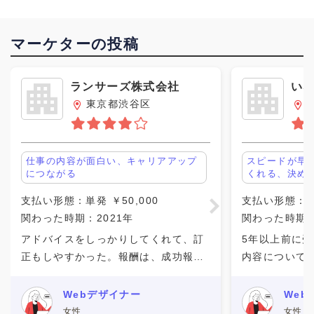
マーケターの投稿
ランサーズ株式会社
い
東京都渋谷区
仕事の内容が面白い、キャリアアップ
スピードが早
につながる
くれる、決め
支払い形態：単発 ￥50,000
支払い形態：単発
関わった時期：2021年
関わった時期：
アドバイスをしっかりしてくれて、訂
5年以上前に
正もしやすかった。報酬は、成功報酬
内容について
としてもらうことができました。全て
せん。 いな
を完了しないと報酬がもらえないた
仕事の案件を
Webデザイナー
Web
め、仕事の訂正をした時などの時間を
ーケティング
女性
女性