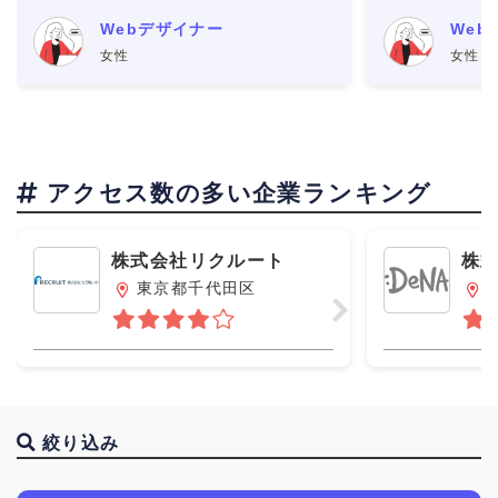
なってサポートをしてくれた。 ・ブロ
できました。
Webデザイナー
Web
グやSNSで文章を書いていたら、Web
が上がるシス
女性
女性
サイトの編集者から
仕事がある自
アクセス数の多い企業ランキング
株式会社リクルート
株
エ
東京都千代田区
絞り込み