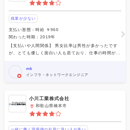
スピードが早い（何事もすぐに動いてくれる、
決めてくれる）
残業が少ない
残業が少ない
支払い形態：時給 ￥960
皆が同じ目線で働ける、外注も社員も区別が少
関わった時期：2019年
ない
【支払いや人間関係】 男女比率は男性が多かったです
必要に応じて休みが取れる
が、とても優しく面白い人も居ており、仕事の時間が経
つのがとても早かったです。休憩時間もたくさんありゆ
相場よりも高単価であった
っくり休憩ができました。お休みも気を使わずにとる事
mk
単価アップに快く応じてくれた
インフラ・ネットワークエンジニア
その他（フリーテキスト）
小川工業株式会社
和歌山県橋本市
一緒に働く現場側の社員に良い人が多い