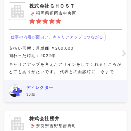
スポーツ
株式会社ＧＨＯＳＴ
士業
福岡県福岡市中央区
ファッション
店舗運営
仕事の内容が面白い、キャリアアップにつながる
教育・研究
支払い形態：月単価 ￥200,000
営業系
関わった時期：2022年
企画系
キャリアアップを考えたアサインをしてくれるところが
経理・人事
とてもありがたいです。 代表との面談時に、今までの
広報
経歴と今後目指したいキャリアについて会話しました。
その後、試しに副業として週１で入り、お互いのマッ
ディレクター
その他
30歳
人気の特徴
仕事の内容が面白い、キャリアアップにつなが
株式会社櫻井
る
奈良県吉野郡吉野町
一緒に働く現場側の社員に良い人が多い