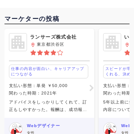
マーケターの投稿
ランサーズ株式会社
い
東京都渋谷区
仕事の内容が面白い、キャリアアップ
スピードが早
につながる
くれる、決め
支払い形態：単発 ￥50,000
支払い形態：単発
関わった時期：2021年
関わった時期：
アドバイスをしっかりしてくれて、訂
5年以上前に
正もしやすかった。報酬は、成功報酬
内容について
としてもらうことができました。全て
せん。 いな
を完了しないと報酬がもらえないた
仕事の案件を
Webデザイナー
Web
め、仕事の訂正をした時などの時間を
ーケティング
女性
女性