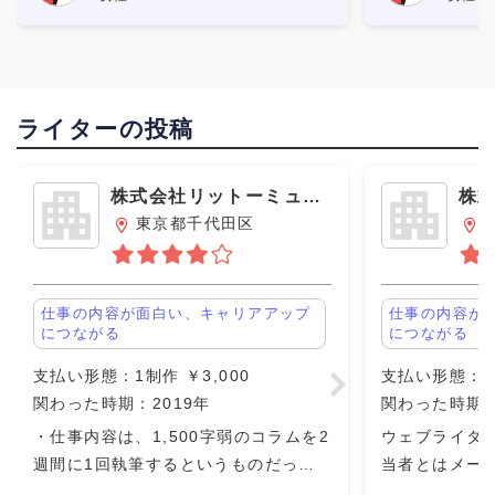
考慮してもらえなかったのが嫌でし
ました。 報酬は
ライターの投稿
株式会社リットーミュー
株
ジック
ス
東京都千代田区
仕事の内容が面白い、キャリアアップ
仕事の内容が
につながる
につながる
支払い形態：1制作 ￥3,000
支払い形態：単発
関わった時期：2019年
関わった時期：
・仕事内容は、1,500字弱のコラムを2
ウェブライタ
週間に1回執筆するというものだっ
当者とはメー
た。 ・担当の編集者がついて、親身に
したが、返信