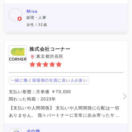
ました。 【行った業務内容】 人事としての応募であっ
た為、 応募者対応がメインとなります。 担当
Misa
経理・人事
女性 / 32歳
株式会社コーナー
東京都渋谷区
一緒に働く現場側の社員に良い人が多い
支払い形態：月単価 ￥70,000
関わった時期：2023年
【支払いや人間関係】 支払いや人間関係に心配は一切
ありません。 我々パートナーに非常に歩み寄ったサポ
ートを頂けます。 【行った業務内容】 スカウト代行の
業務でした。 DODAリクルーターズを使用して
その他