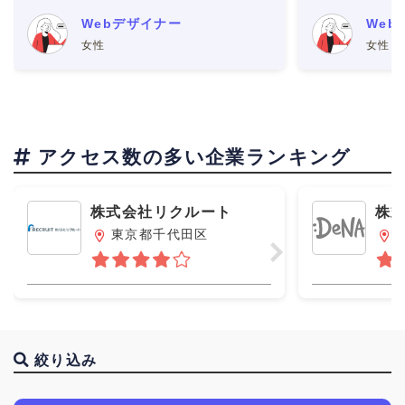
なってサポートをしてくれた。 ・ブロ
できました。
Webデザイナー
Web
グやSNSで文章を書いていたら、Web
が上がるシス
女性
女性
サイトの編集者から
仕事がある自
アクセス数の多い企業ランキング
株式会社リクルート
株
エ
東京都千代田区
絞り込み