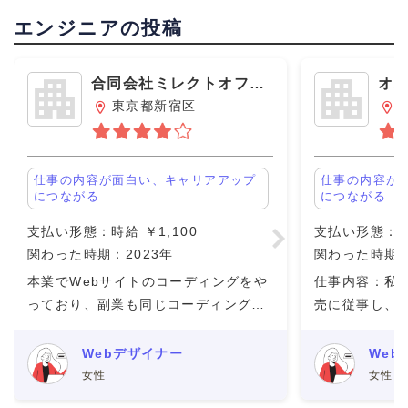
エンジニアの投稿
合同会社ミレクトオフィ
オ
ス
東京都新宿区
仕事の内容が面白い、キャリアアップ
仕事の内容が
につながる
につながる
支払い形態：時給 ￥1,100
支払い形態：時給
関わった時期：2023年
関わった時期：
本業でWebサイトのコーディングをや
仕事内容：私
っており、副業も同じコーディングの
売に従事し、
仕事をしている。 オンラインでの打ち
ストダウン策
合わせになるが、とても話しやすくて
す。 働く人
Webデザイナー
Web
疑問に思ったことを聞いても快く聞い
しい仲間です
女性
女性
てくれる方たちばかり。 報
しての契約は